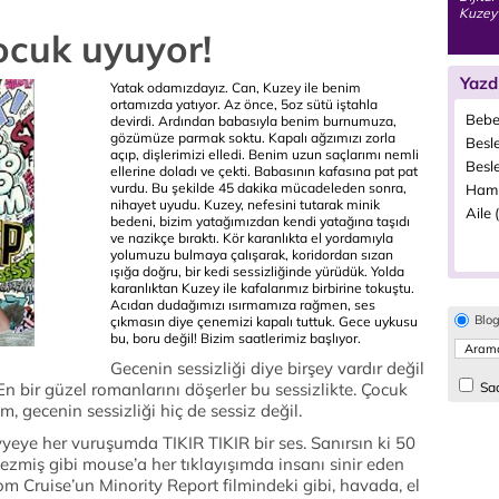
Kuzey 
çocuk uyuyor!
Yazd
Yatak odamızdayız. Can, Kuzey ile benim
ortamızda yatıyor. Az önce, 5oz sütü iştahla
Bebe
devirdi. Ardından babasıyla benim burnumuza,
gözümüze parmak soktu. Kapalı ağzımızı zorla
Besle
açıp, dişlerimizi elledi. Benim uzun saçlarımı nemli
Besl
ellerine doladı ve çekti. Babasının kafasına pat pat
vurdu. Bu şekilde 45 dakika mücadeleden sonra,
Hamil
nihayet uyudu. Kuzey, nefesini tutarak minik
Aile 
bedeni, bizim yatağımızdan kendi yatağına taşıdı
ve nazikçe bıraktı. Kör karanlıkta el yordamıyla
yolumuzu bulmaya çalışarak, koridordan sızan
ışığa doğru, bir kedi sessizliğinde yürüdük. Yolda
karanlıktan Kuzey ile kafalarımız birbirine tokuştu.
Acıdan dudağımızı ısırmamıza rağmen, ses
Blo
çıkmasın diye çenemizi kapalı tuttuk. Gece uykusu
bu, boru değil! Bizim saatlerimiz başlıyor.
Gecenin sessizliği diye birşey vardır değil
En bir güzel romanlarını döşerler bu sessizlikte. Çocuk
Sad
 gecenin sessizliği hiç de sessiz değil.
yeye her vuruşumda TIKIR TIKIR bir ses. Sanırsın ki 50
ezmiş gibi mouse’a her tıklayışımda insanı sinir eden
 Cruise’un Minority Report filmindeki gibi, havada, el