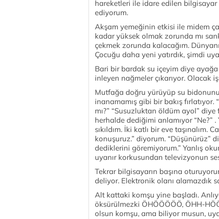
hareketleri ile idare edilen bilgisaya
ediyorum.
Akşam yemeğinin etkisi ile midem ça
kadar yüksek olmak zorunda mı sanki?
çekmek zorunda kalacağım. Dünyanın 
Çocuğu daha yeni yatırdık, şimdi uy
Bari bir bardak su içeyim diye ayağ
inleyen nağmeler çıkarıyor. Olacak i
Mutfağa doğru yürüyüp su bidonunu
inanamamış gibi bir bakış fırlatıyor
mı?” “Susuzluktan öldüm ayol” diye 
herhalde dediğimi anlamıyor “Ne?” .
sıkıldım. İki katlı bir eve taşınalım. C
konuşuruz.” diyorum. “Düşünürüz” di
dediklerini göremiyorum.” Yanlış ok
uyanır korkusundan televizyonun sesi
Tekrar bilgisayarın başına oturuyoru
deliyor. Elektronik olanı alamazdık 
Alt kattaki komşu yine başladı. Anlı
öksürülmezki ÖHÖÖÖÖÖ, ÖHH-HÖÖÖ! 
olsun komşu, ama biliyor musun, uy