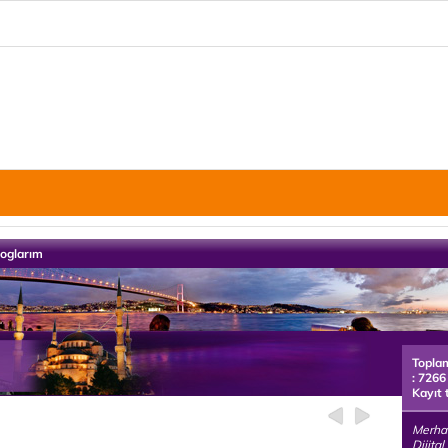
loglarım
Topla
: 7266
Kayıt 
Merhab
Dijita