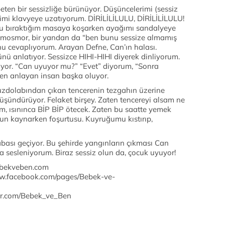
ten bir sessizliğe bürünüyor. Düşüncelerimi (sessiz
limi klavyeye uzatıyorum. DİRİLİLİLULU, DİRİLİLİLULU!
mu bıraktığım masaya koşarken ayağımı sandalyeye
osmor, bir yandan da “ben bunu sessize almamış
u cevaplıyorum. Arayan Defne, Can’ın halası.
ünü anlatıyor. Sessizce HIHI-HIHI diyerek dinliyorum.
yor. “Can uyuyor mu?” “Evet” diyorum, “Sonra
en anlayan insan başka oluyor.
zdolabından çıkan tencerenin tezgahın üzerine
üşündürüyor. Felaket birşey. Zaten tencereyi alsam ne
 ısınınca BİP BİP ötecek. Zaten bu saatte yemek
n kaynarken foşurtusu. Kuyruğumu kıstırıp,
abası geçiyor. Bu şehirde yangınların çıkması Can
 sesleniyorum. Biraz sessiz olun da, çocuk uyuyor!
bebekveben.com
w.facebook.com/pages/Bebek-ve-
ter.com/Bebek_ve_Ben