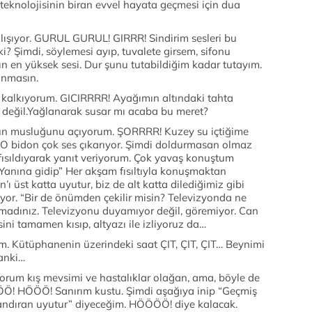
r teknolojisinin biran evvel hayata geçmesi için dua
lışıyor. GURUL GURUL! GIRRR! Sindirim sesleri bu
 Şimdi, söylemesi ayıp, tuvalete girsem, sifonu
en yüksek sesi. Dur şunu tutabildiğim kadar tutayım.
anmasın.
a kalkıyorum. GICIRRRR! Ayağımın altındaki tahta
ş değil.Yağlanarak susar mı acaba bu meret?
n musluğunu açıyorum. ŞORRRR! Kuzey su içtiğime
. “O bidon çok ses çıkarıyor. Şimdi doldurmasan olmaz
fısıldıyarak yanıt veriyorum. Çok yavaş konuştum
 Yanına gidip” Her akşam fısıltıyla konuşmaktan
an’ı üst katta uyutur, biz de alt katta dilediğimiz gibi
yor. “Bir de önümden çekilir misin? Televizyonda ne
umadınız. Televizyonu duyamıyor değil, göremiyor. Can
ni tamamen kısıp, altyazı ile izliyoruz da…
m. Kütüphanenin üzerindeki saat ÇIT, ÇIT, ÇIT… Beynimi
sanki…
yorum kış mevsimi ve hastalıklar olağan, ama, böyle de
HÖÖÖ! Sanırım kustu. Şimdi aşağıya inip “Geçmiş
andıran uyutur” diyeceğim. HÖÖÖÖ! diye kalacak.