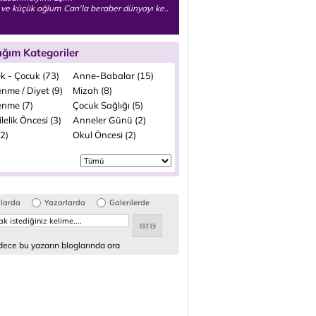
ve küçük oğlum Can'la beraber dünyayı ke..
ığım Kategoriler
k - Çocuk (73)
Anne-Babalar (15)
nme / Diyet (9)
Mizah (8)
enme (7)
Çocuk Sağlığı (5)
elik Öncesi (3)
Anneler Günü (2)
(2)
Okul Öncesi (2)
glarda
Yazarlarda
Galerilerde
ece bu yazarın bloglarında ara