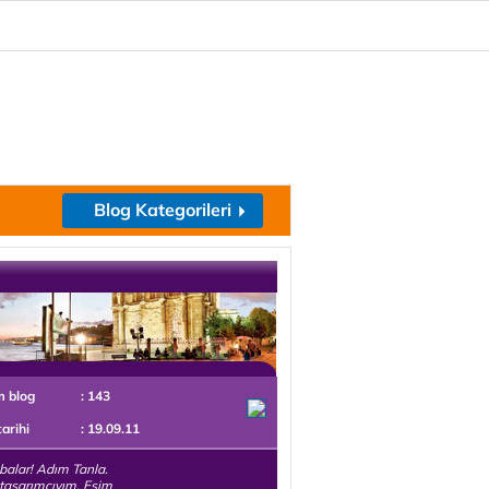
Blog Kategorileri
m blog
: 143
tarihi
: 19.09.11
alar! Adım Tanla.
l tasarımcıyım. Eşim