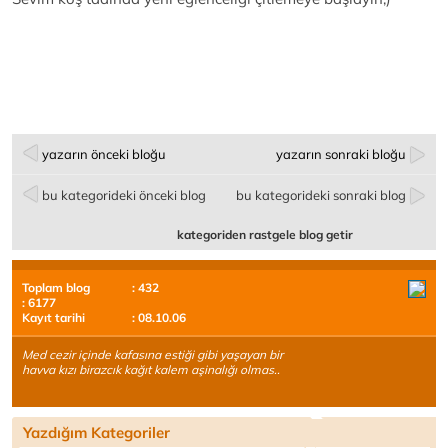
yazarın önceki bloğu
yazarın sonraki bloğu
bu kategorideki önceki blog
bu kategorideki sonraki blog
kategoriden rastgele blog getir
Toplam blog
: 432
: 6177
Kayıt tarihi
: 08.10.06
Med cezir içinde kafasına estiği gibi yaşayan bir
havva kızı birazcık kağıt kalem aşinalığı olmas..
Yazdığım Kategoriler