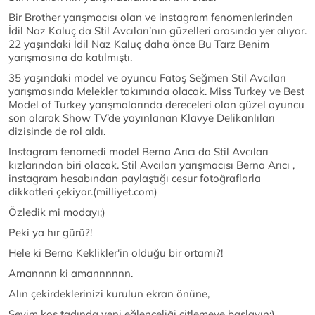
Bir Brother yarışmacısı olan ve instagram fenomenlerinden
İdil Naz Kaluç da Stil Avcıları’nın güzelleri arasında yer alıyor.
22 yaşındaki İdil Naz Kaluç daha önce Bu Tarz Benim
yarışmasına da katılmıştı.
35 yaşındaki model ve oyuncu Fatoş Seğmen Stil Avcıları
yarışmasında Melekler takımında olacak. Miss Turkey ve Best
Model of Turkey yarışmalarında dereceleri olan güzel oyuncu
son olarak Show TV’de yayınlanan Klavye Delikanlıları
dizisinde de rol aldı.
Instagram fenomedi model Berna Arıcı da Stil Avcıları
kızlarından biri olacak. Stil Avcıları yarışmacısı Berna Arıcı ,
instagram hesabından paylaştığı cesur fotoğraflarla
dikkatleri çekiyor.(milliyet.com)
Özledik mi modayı;)
Peki ya hır gürü?!
Hele ki Berna Keklikler'in olduğu bir ortamı?!
Amannnn ki amannnnnn.
Alın çekirdeklerinizi kurulun ekran önüne,
Sevim koş tadında yeni eğlenceliği çitlemeye başlayın;)