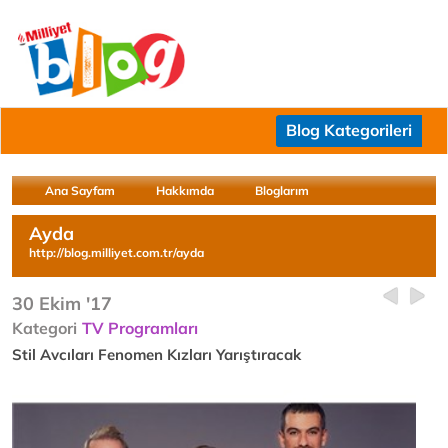
Blog Kategorileri
Ana Sayfam
Hakkımda
Bloglarım
Ayda
http://blog.milliyet.com.tr/ayda
30 Ekim '17
Kategori
TV Programları
Stil Avcıları Fenomen Kızları Yarıştıracak