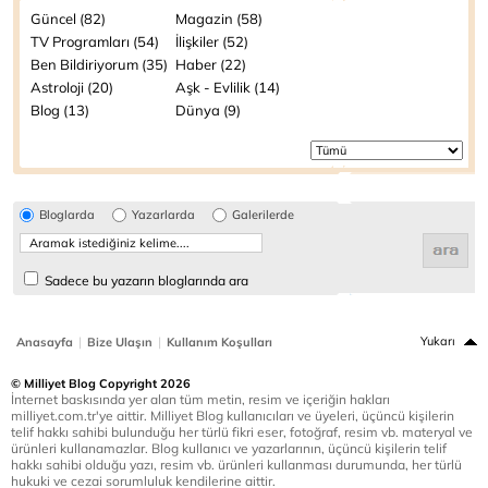
Güncel (82)
Magazin (58)
TV Programları (54)
İlişkiler (52)
Ben Bildiriyorum (35)
Haber (22)
Astroloji (20)
Aşk - Evlilik (14)
Blog (13)
Dünya (9)
Bloglarda
Yazarlarda
Galerilerde
Sadece bu yazarın bloglarında ara
|
|
Yukarı
Anasayfa
Bize Ulaşın
Kullanım Koşulları
© Milliyet Blog Copyright 2026
İnternet baskısında yer alan tüm metin, resim ve içeriğin hakları
milliyet.com.tr'ye aittir. Milliyet Blog kullanıcıları ve üyeleri, üçüncü kişilerin
telif hakkı sahibi bulunduğu her türlü fikri eser, fotoğraf, resim vb. materyal ve
ürünleri kullanamazlar. Blog kullanıcı ve yazarlarının, üçüncü kişilerin telif
hakkı sahibi olduğu yazı, resim vb. ürünleri kullanması durumunda, her türlü
hukuki ve cezai sorumluluk kendilerine aittir.