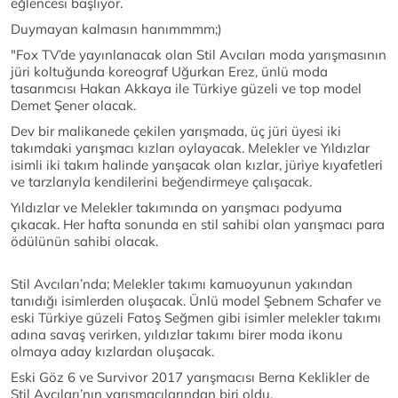
eğlencesi başlıyor.
Duymayan kalmasın hanımmmm;)
"Fox TV’de yayınlanacak olan Stil Avcıları moda yarışmasının
jüri koltuğunda koreograf Uğurkan Erez, ünlü moda
tasarımcısı Hakan Akkaya ile Türkiye güzeli ve top model
Demet Şener olacak.
Dev bir malikanede çekilen yarışmada, üç jüri üyesi iki
takımdaki yarışmacı kızları oylayacak. Melekler ve Yıldızlar
isimli iki takım halinde yarışacak olan kızlar, jüriye kıyafetleri
ve tarzlarıyla kendilerini beğendirmeye çalışacak.
Yıldızlar ve Melekler takımında on yarışmacı podyuma
çıkacak. Her hafta sonunda en stil sahibi olan yarışmacı para
ödülünün sahibi olacak.
Stil Avcıları’nda; Melekler takımı kamuoyunun yakından
tanıdığı isimlerden oluşacak. Ünlü model Şebnem Schafer ve
eski Türkiye güzeli Fatoş Seğmen gibi isimler melekler takımı
adına savaş verirken, yıldızlar takımı birer moda ikonu
olmaya aday kızlardan oluşacak.
Eski Göz 6 ve Survivor 2017 yarışmacısı Berna Keklikler de
Stil Avcıları’nın yarışmacılarından biri oldu.