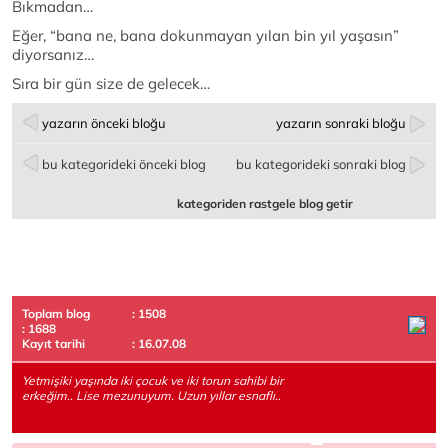
Bıkmadan…
Eğer, “bana ne, bana dokunmayan yılan bin yıl yaşasın”
diyorsanız…
Sıra bir gün size de gelecek…
yazarın önceki bloğu
yazarın sonraki bloğu
bu kategorideki önceki blog
bu kategorideki sonraki blog
kategoriden rastgele blog getir
Toplam blog
: 1508
: 1688
Kayıt tarihi
: 16.07.08
Yetmişiki yaşında iki çocuk ve iki torun sahibi bir
erkeğim.. Lise mezunuyum. Uzun yıllar esnaflı..