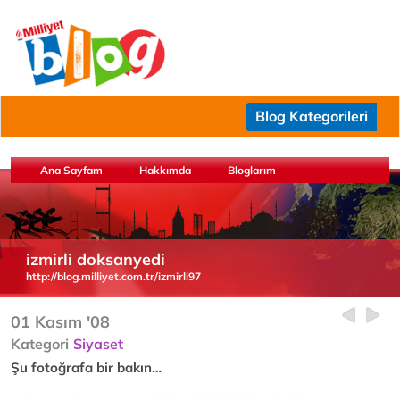
Blog Kategorileri
Ana Sayfam
Hakkımda
Bloglarım
izmirli doksanyedi
http://blog.milliyet.com.tr/izmirli97
01 Kasım '08
Kategori
Siyaset
Şu fotoğrafa bir bakın…