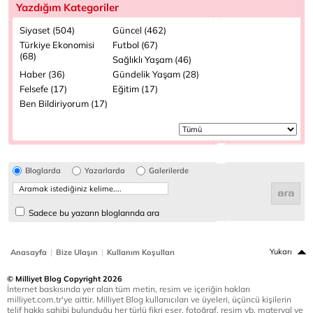
Yazdığım Kategoriler
Siyaset (504)
Güncel (462)
Türkiye Ekonomisi
Futbol (67)
(68)
Sağlıklı Yaşam (46)
Haber (36)
Gündelik Yaşam (28)
Felsefe (17)
Eğitim (17)
Ben Bildiriyorum (17)
Bloglarda
Yazarlarda
Galerilerde
Sadece bu yazarın bloglarında ara
|
|
Yukarı
Anasayfa
Bize Ulaşın
Kullanım Koşulları
© Milliyet Blog Copyright 2026
İnternet baskısında yer alan tüm metin, resim ve içeriğin hakları
milliyet.com.tr'ye aittir. Milliyet Blog kullanıcıları ve üyeleri, üçüncü kişilerin
telif hakkı sahibi bulunduğu her türlü fikri eser, fotoğraf, resim vb. materyal ve