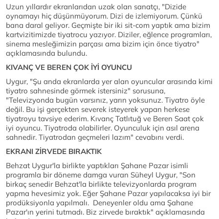
Uzun yıllardır ekranlarıdan uzak olan sanatçı, "Dizide
oynamayı hiç düşünmüyorum. Dizi de izlemiyorum. Çünkü
bana daral geliyor. Geçmişte bir iki sit-com yaptık ama bizim
kartvizitimizde tiyatrocu yazıyor. Diziler, eğlence programları,
sinema mesleğimizin parçası ama bizim için önce tiyatro"
açıklamasında bulundu.
KIVANÇ VE BEREN ÇOK İYİ OYUNCU
Uygur, "Şu anda ekranlarda yer alan oyuncular arasında kimi
tiyatro sahnesinde görmek istersiniz" sorusuna,
"Televizyonda bugün varsınız, yarın yoksunuz. Tiyatro öyle
değil. Bu işi gerçekten severek isteyerek yapan herkese
tiyatroyu tavsiye ederim. Kıvanç Tatlıtuğ ve Beren Saat çok
iyi oyuncu. Tiyatroda olabilirler. Oyunculuk için asıl arena
sahnedir. Tiyatrodan geçmeleri lazım" cevabını verdi.
EKRANI ZİRVEDE BIRAKTIK
Behzat Uygur'la birlikte yaptıkları Şahane Pazar isimli
programla bir döneme damga vuran Süheyl Uygur, "Son
birkaç senedir Behzat'la birlikte televizyonlarda program
yapma hevesimiz yok. Eğer Şahane Pazar yapılacaksa iyi bir
prodüksiyonla yapılmalı. Deneyenler oldu ama Şahane
Pazar'ın yerini tutmadı. Biz zirvede bıraktık" açıklamasında