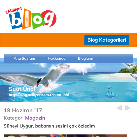
Blog Kategorileri
Ana Sayfam
Hakkımda
Bloglarım
Suat Ünal
http://blog.milliyet.com.tr/suatunal
19 Haziran '17
Kategori
Magazin
Süheyl Uygur, babamın sesini çok özledim