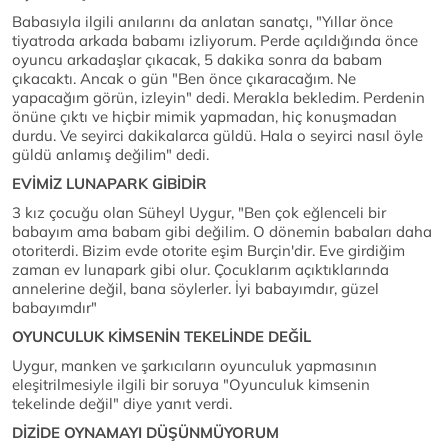
Babasıyla ilgili anılarını da anlatan sanatçı, "Yıllar önce
tiyatroda arkada babamı izliyorum. Perde açıldığında önce
oyuncu arkadaşlar çıkacak, 5 dakika sonra da babam
çıkacaktı. Ancak o gün "Ben önce çıkaracağım. Ne
yapacağım görün, izleyin" dedi. Merakla bekledim. Perdenin
önüne çıktı ve hiçbir mimik yapmadan, hiç konuşmadan
durdu. Ve seyirci dakikalarca güldü. Hala o seyirci nasıl öyle
güldü anlamış değilim" dedi.
EVİMİZ LUNAPARK GİBİDİR
3 kız çocuğu olan Süheyl Uygur, "Ben çok eğlenceli bir
babayım ama babam gibi değilim. O dönemin babaları daha
otoriterdi. Bizim evde otorite eşim Burçin'dir. Eve girdiğim
zaman ev lunapark gibi olur. Çocuklarım açıktıklarında
annelerine değil, bana söylerler. İyi babayımdır, güzel
babayımdır"
OYUNCULUK KİMSENİN TEKELİNDE DEĞİL
Uygur, manken ve şarkıcıların oyunculuk yapmasının
eleşitrilmesiyle ilgili bir soruya "Oyunculuk kimsenin
tekelinde değil" diye yanıt verdi.
DİZİDE OYNAMAYI DÜŞÜNMÜYORUM