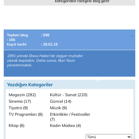
kategoriden rastgele blog getir
Toplam blog
: 598
: 166
Kayıt tarihi
: 28.02.16
1991 yılında Show Haber'de stajyer muhabir
olarak başladım. Daha sonra, İlker Yasin
yönetimindeki..
Yazdığım Kategoriler
Magazin (282)
Kültür - Sanat (220)
Sinema (17)
Güncel (14)
Tiyatro (9)
Müzik (9)
TV Programları (8)
Etkinlikler / Festivaller
(7)
Kitap (6)
Kadın Modası (4)