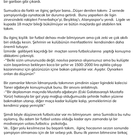
bir gariban gibi çıkardı.
Sumudica da farklı ve ilginç geliyor bana...Düşer denilen takımı 2 senede
şampiyonluğa oynatacak bir duruma getirdi. Bunu yaparken de ligin
zirvesindeki rakipleri Fenerbahçe'yi, Beşiktaş'ı, Alanyaspor'u yendi. Ligde ve
kupada 18 maçtır bileği bükülmüyor ve bütün maçlarda gol atabilen tek
takım.
Bu ilginç kişilik bir futbol dehası mıdır bilmiyorum ama çok zeki ve çok akıllı
biri olduğu kesin. Şehrinin ve kulübünün menfaatlerini kendisinden daha
önemli tutuyor.
İzmirde galibiyeti kaçırdığı bir maçtan sonra futbolcularına yaptığı konuşma
dikkatimi çekmişti.
-''Belki sizin umurunuzda değil, nasılsa paranızı alıyorsunuz ama bu kulüpte
sizin başarılınızı bekleyen koca bir şehir ve 1500-2000 lira aylıkla çalışıp
kazanmanız için gözünüzün içine bakan çalışanlar var. Ayıptır. Oynarken
onları da düşünün''
Bir zamanlar Mersin İdmanyurdu takımının şimdinin süper ligindeki kalecisi
Taner ağabeyle konuşmuştuk bunu. Bir anısını anlatmıştı.
-''Bir deplasman maçında Mustafa ağabeyin (Eski Galatasaraylı Mustafa
Yürür) hatasıyla bir gol yiyip mağlup olduğumuzda şehirde halkın yüzene
bakmaktan utanıp, diğer maça kadar kulüpte kalıp, yemeklerimizi de
kendimiz yapıp yemiştik''
Şimdi böyle düşünecek futbolcular var mı bilmiyorum ama Sumidica bu ruhu
aşılamış. Bu adam bir futbol ustası olduğu kadar aynı zamanda iyi bir
modivasyon ustası,futbolcu psikoloğu.
Ve.. Eğer yolu kesilmezse bu başarılı takım, ilginç hocasının sezon sonunda
şampiyon olmaması için de bir sebep yok. Bunu ilk yarının bitmesine birkaç