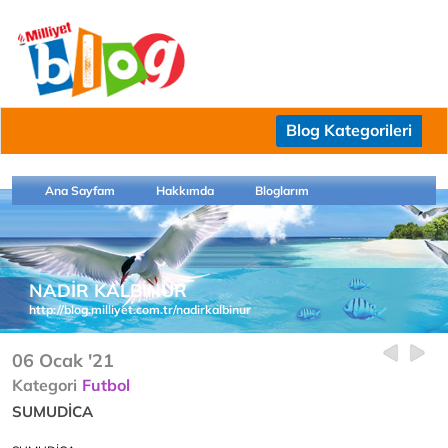
Blog Kategorileri
Ana Sayfam
Hakkımda
Bloglarım
NADİR KALBİNUR
http://blog.milliyet.com.tr/nadirkalbinur
06 Ocak '21
Kategori
Futbol
SUMUDİCA