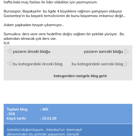
hafta kala maç fazlası ile lider oldukları için yazmıyorum.
Bursaspor, Başakşehir bu ligde 4 büyüklere rağmen şampiyon olduysa
Gaziantep'in bu başarılı temsilcisinin de bunu başarması imkansız değil...
Adam şapkadan tavşan çıkarmıyor...
Sumudica ders vere vere hedefine doğru sağlam bir şekilde yürüyor. Bu
adamdan alınacak çok ders var.
N.K
yazarın önceki bloğu
yazarın sonraki bloğu
bu kategorideki önceki blog
bu kategorideki sonraki blog
kategoriden rastgele blog getir
Toplam blog
: 465
: 918
Kayıt tarihi
: 15.01.09
İstanbul doğumluyum.. İstanbul'un tramvaylı
döneminden bu şehirde yaşıyorum. Gençlik