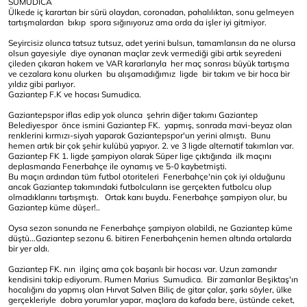
SUMUDİCA
Ülkede iç karartan bir sürü olaydan, coronadan, pahalılıktan, sonu gelmeyen
tartışmalardan bıkıp spora sığınıyoruz ama orda da işler iyi gitmiyor.
Seyircisiz olunca tatsuz tutsuz, adet yerini bulsun, tamamlansın da ne olursa
olsun gayesiyle diye oynanan maçlar zevk vermediği gibi artık seyredeni
çileden çıkaran hakem ve VAR kararlarıyla her maç sonrası büyük tartışma
ve cezalara konu olurken bu alışamadığımız ligde bir takım ve bir hoca bir
yıldız gibi parlıyor.
Gaziantep F.K ve hocası Sumudica.
Gaziantepspor iflas edip yok olunca şehrin diğer takımı Gaziantep
Belediyespor önce ismini Gaziantep FK. yapmış, sonrada mavi-beyaz olan
renklerini kırmızı-siyah yaparak Gaziantepspor'un yerini almıştı. Bunu
hemen artık bir çok şehir kulübü yapıyor. 2. ve 3 ligde alternatif takımları var.
Gaziantep FK 1. ligde şampiyon olarak Süper lige çıktığında ilk maçını
deplasmanda Fenerbahçe ile oynamış ve 5-0 kaybetmişti.
Bu maçın ardından tüm futbol otoriteleri Fenerbahçe'nin çok iyi olduğunu
ancak Gaziantep takımındaki futbolcuların ise gerçekten futbolcu olup
olmadıklarını tartışmıştı. Ortak kanı buydu. Fenerbahçe şampiyon olur, bu
Gaziantep küme düşer!..
Oysa sezon sonunda ne Fenerbahçe şampiyon olabildi, ne Gaziantep küme
düştü...Gaziantep sezonu 6. bitiren Fenerbahçenin hemen altında ortalarda
bir yer aldı.
Gaziantep FK. nın ilginç ama çok başarılı bir hocası var. Uzun zamandır
kendisini takip ediyorum. Rumen Marius Sumudica. Bir zamanlar Beşiktaş'ın
hocalığını da yapmış olan Hırvat Salven Biliç de gitar çalar, şarkı söyler, ülke
gerçekleriyle dobra yorumlar yapar, maçlara da kafada bere, üstünde ceket,