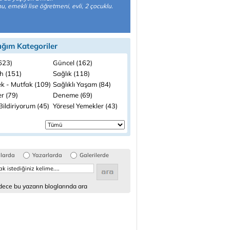
, emekli lise öğretmeni, evli, 2 çocuklu.
ığım Kategoriler
(623)
Güncel (162)
h (151)
Sağlık (118)
k - Mutfak (109)
Sağlıklı Yaşam (84)
r (79)
Deneme (69)
ildiriyorum (45)
Yöresel Yemekler (43)
glarda
Yazarlarda
Galerilerde
ece bu yazarın bloglarında ara