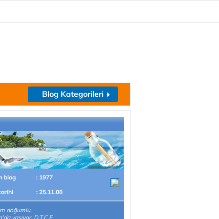
Blog Kategorileri
m blog
: 1977
tarihi
: 25.11.08
um doğumlu,
'da yaşıyor. D.T.C.F