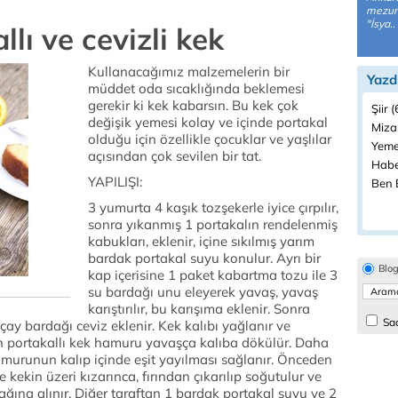
mezunu
"İsya..
lı ve cevizli kek
Kullanacağımız malzemelerin bir
Yazd
müddet oda sıcaklığında beklemesi
gerekir ki kek kabarsın. Bu kek çok
Şiir 
değişik yemesi kolay ve içinde portakal
Miza
olduğu için özellikle çocuklar ve yaşlılar
Yeme
açısından çok sevilen bir tat.
Habe
YAPILIŞI:
Ben B
3 yumurta 4 kaşık tozşekerle iyice çırpılır,
sonra yıkanmış 1 portakalın rendelenmiş
kabukları, eklenir, içine sıkılmış yarım
bardak portakal suyu konulur. Ayrı bir
Blo
kap içerisine 1 paket kabartma tozu ile 3
su bardağı unu eleyerek yavaş, yavaş
karıştırılır, bu karışıma eklenir. Sonra
Sad
çay bardağı ceviz eklenir. Kek kalıbı yağlanır ve
nan portakallı kek hamuru yavaşça kalıba dökülür. Daha
amurunun kalıp içinde eşit yayılması sağlanır. Önceden
e kekin üzeri kızarınca, fırından çıkarılıp soğutulur ve
tabağına alınır. Diğer taraftan 1 bardak portakal suyu ve 2