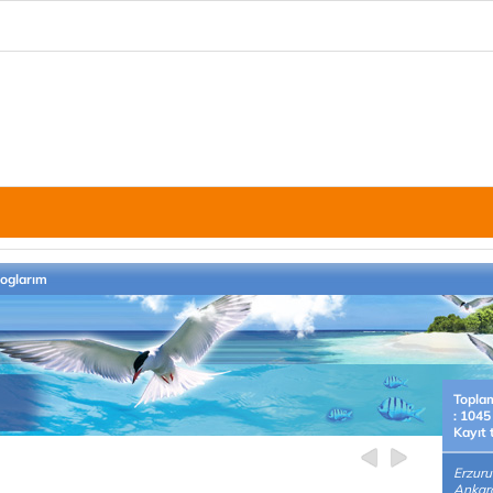
loglarım
Topla
: 1045
Kayıt 
Erzur
Ankara