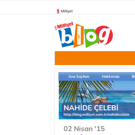
Milliyet
Ana Sayfam
Hakkımda
B
NAHİDE ÇELEBİ
http://blog.milliyet.com.tr/nahidecelebi
02 Nisan '15