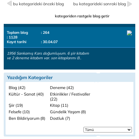
bu kategorideki önceki blog
bu kategorideki sonraki blog
kategoriden rastgele blog getir
Toplam blog
: 264
: 1128
Kayıt tarihi
: 30.04.07
1956 Sarıkamış Kars doğumluyum. 6 şiir kitabım
ve 2 deneme kitabım var. son kitaplarımı B..
Yazdığım Kategoriler
Blog (42)
Deneme (42)
Kültür - Sanat (40)
Etkinlikler / Festivaller
(22)
Şiir (19)
Kitap (11)
Felsefe (10)
Gündelik Yaşam (8)
Ben Bildiriyorum (8)
Dostluk (7)