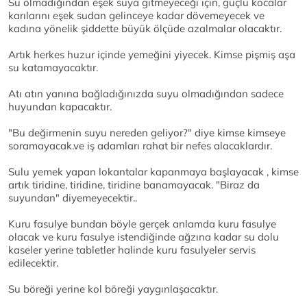
Su olmadığından eşek suya gitmeyeceği için, güçlü kocalar
karılarını eşek sudan gelinceye kadar dövemeyecek ve
kadına yönelik şiddette büyük ölçüde azalmalar olacaktır.
Artık herkes huzur içinde yemeğini yiyecek. Kimse pişmiş aşa
su katamayacaktır.
Atı atın yanına bağladığınızda suyu olmadığından sadece
huyundan kapacaktır.
"Bu değirmenin suyu nereden geliyor?" diye kimse kimseye
soramayacak.ve iş adamları rahat bir nefes alacaklardır.
Sulu yemek yapan lokantalar kapanmaya başlayacak , kimse
artık tiridine, tiridine, tiridine banamayacak. "Biraz da
suyundan" diyemeyecektir..
Kuru fasulye bundan böyle gerçek anlamda kuru fasulye
olacak ve kuru fasulye istendiğinde ağzına kadar su dolu
kaseler yerine tabletler halinde kuru fasulyeler servis
edilecektir.
Su böreği yerine kol böreği yaygınlaşacaktır.