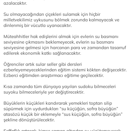
azalacaktır.
Su olmayacağından çiçekleri sulamak için hiçbir
milletvekilimiz uykusunu bölmek zorunda kalmayacak ve
dinlenmiş bir vücutla uyanacaktır.
Müteahhitler hak edişlerini almak için evlerin su basmanı
seviyesine çıkmasını beklemeyecek, evlerin su basmanı
seviyesine gelmesi için harcanan para ve zamandan tasarruf
edilerek ekonomik katkı sağlanacaktır.
Öğrenciler artık sular seller gibi dersleri
ezberleyemeyeceklerinden eğitim sistemi kökten değişecektir.
Ezberci eğitimden araştırmacı eğitime geçilecektir.
Kısa zamanda tüm dünyaya yayılan sudoku bilmeceleri
suyoku bilmeceleriyle yer değiştirecektir.
Büyüklerin küçükleri kandırarak yemekleri toptan silip
süpürmek için uydurdukları “su küçüğün, sofra büyüğün”
atasözü küçük bir eklemeyle “sus küçüğün, sofra büyüğün”
şekline dönüştürülecektir.
Şeffaflık artacak, kimse saman altından su yürütemeyecek.