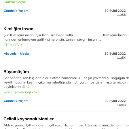
Gürkan Koçak
Gündelik Yaşam
30 Eylül 2022
11:55
Kimliğim insan
Şiir: Kimliğim insan Şiir Konusu: İnsan kalbi Kimliğim İnsan İ
halinden anlamayan gafil kişi ne bilsin, tanısın sevgili insanı! ..
ETEM SEVİK
Alışveriş - Moda
30 Eylül 2022
11:54
Büyümüşüm
Sonbaharın son kuşlarının cılız ötme zamanları. Güneşin yakmadığı, soğuğun 
keyifli havanın keyfini çıkarma rahatlığında indiriyorum perdeleri kışa temiz gir
Leyleklerin dönü..
kevser şekercioğlu akın
Gündelik Yaşam
29 Eylül 2022
14:43
Gelinli kaynanalı Maniler
Aldı kaynana: Çift minarenin çift yüzü Hiç tanımazdık biz sizi Evimizde hanım o