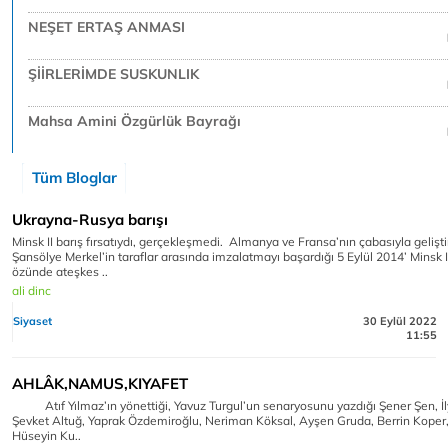
NEŞET ERTAŞ ANMASI
ŞİİRLERİMDE SUSKUNLIK
Mahsa Amini Özgürlük Bayrağı
Tüm Bloglar
Ukrayna-Rusya barışı
Minsk II barış fırsatıydı, gerçekleşmedi. Almanya ve Fransa’nın çabasıyla geliştir
Şansölye Merkel’in taraflar arasında imzalatmayı başardığı 5 Eylül 2014’ Minsk 
özünde ateşkes ..
ali dinc
Siyaset
30 Eylül 2022
11:55
AHLÂK,NAMUS,KIYAFET
Atıf Yılmaz’ın yönettiği, Yavuz Turgul’un senaryosunu yazdığı Şener Şen, İ
Şevket Altuğ, Yaprak Özdemiroğlu, Neriman Köksal, Ayşen Gruda, Berrin Koper,
Hüseyin Ku..