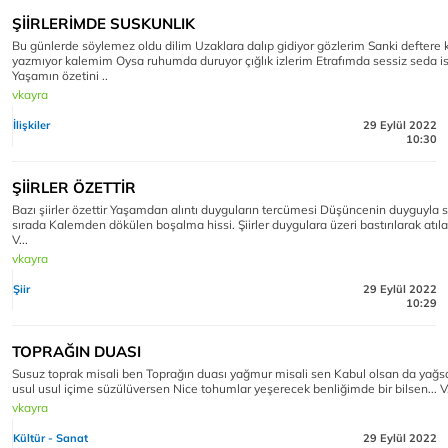
ŞİİRLERİMDE SUSKUNLIK
Bu günlerde söylemez oldu dilim Uzaklara dalıp gidiyor gözlerim Sanki deftere
yazmıyor kalemim Oysa ruhumda duruyor çığlık izlerim Etrafımda sessiz seda i
Yaşamın özetini ..
vkayra
İlişkiler
29 Eylül 2022
10:30
ŞİİRLER ÖZETTİR
Bazı şiirler özettir Yaşamdan alıntı duyguların tercümesi Düşüncenin duyguyla s
sırada Kalemden dökülen boşalma hissi. Şiirler duygulara üzeri bastırılarak atıl
V...
vkayra
Şiir
29 Eylül 2022
10:29
TOPRAĞIN DUASI
Susuz toprak misali ben Toprağın duası yağmur misali sen Kabul olsan da yağs
usul usul içime süzülüversen Nice tohumlar yeşerecek benliğimde bir bilsen... V
vkayra
Kültür - Sanat
29 Eylül 2022