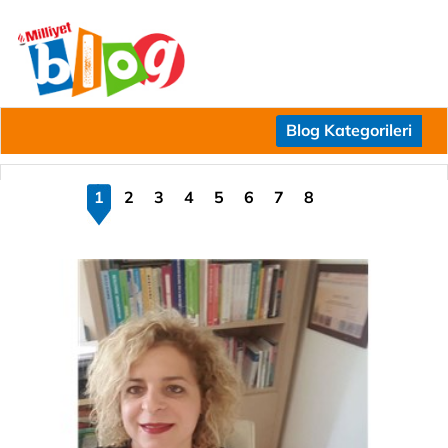
Blog Kategorileri
1
2
3
4
5
6
7
8