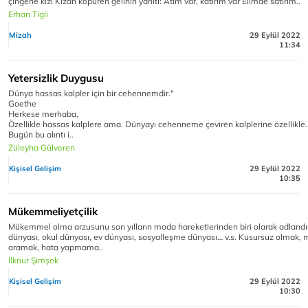
çingene kızı Kızan köpüren gelinin yanıtı: Atım var, katırım var Elimde satırım..
Erhan Tigli
Mizah
29 Eylül 2022
11:34
Yetersizlik Duygusu
Dünya hassas kalpler için bir cehennemdir."
Goethe
Herkese merhaba,
Özellikle hassas kalplere ama. Dünyayı cehenneme çeviren kalplerine özellikle.
Bugün bu alıntı i..
Züleyha Gülveren
Kişisel Gelişim
29 Eylül 2022
10:35
Mükemmeliyetçilik
Mükemmel olma arzusunu son yılların moda hareketlerinden biri olarak adlandırab
dünyası, okul dünyası, ev dünyası, sosyalleşme dünyası… v.s. Kusursuz olmak
aramak, hata yapmama..
İlknur Şimşek
Kişisel Gelişim
29 Eylül 2022
10:30