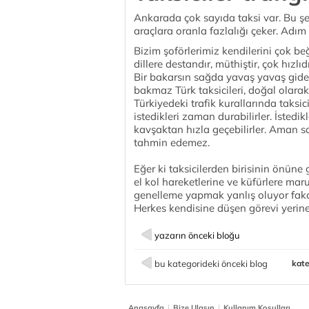
Ankarada çok sayıda taksi var. Bu şehi
araçlara oranla fazlalığı çeker. Adım 
Bizim şoförlerimiz kendilerini çok b
dillere destandır, müthiştir, çok hızlı
Bir bakarsın sağda yavaş yavaş gider
bakmaz Türk taksicileri, doğal olara
Türkiyedeki trafik kurallarında taksici
istedikleri zaman durabilirler. İstedi
kavşaktan hızla geçebilirler. Aman s
tahmin edemez.
Eğer ki taksicilerden birisinin önüne
el kol hareketlerine ve küfürlere maru
genelleme yapmak yanlış oluyor faka
Herkes kendisine düşen görevi yerine 
yazarın önceki bloğu
bu kategorideki önceki blog
kate
|
|
Anasayfa
Bize Ulaşın
Kullanım Koşulları