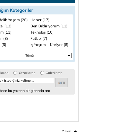
ığım Kategoriler
elik Yaşam (28)
Haber (17)
el (13)
Ben Bildiriyorum (11)
ım (11)
Teknoloji (10)
im (8)
Futbol (7)
 (6)
İş Yaşamı - Kariyer (6)
glarda
Yazarlarda
Galerilerde
ece bu yazarın bloglarında ara
Yukarı