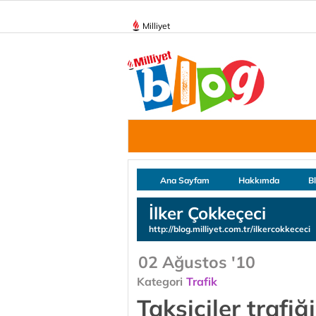
Milliyet
Ana Sayfam
Hakkımda
B
İlker Çokkeçeci
http://blog.milliyet.com.tr/ilkercokkececi
02 Ağustos '10
Kategori
Trafik
Taksiciler trafiğ