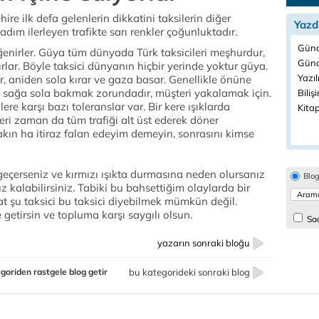
re ilk defa gelenlerin dikkatini taksilerin diğer
Yazd
adım ilerleyen trafikte sarı renkler çoğunluktadır.
Günd
eğenirler. Güya tüm dünyada Türk taksicileri meşhurdur,
Günc
dırlar. Böyle taksici dünyanın hiçbir yerinde yoktur güya.
Yazıl
, aniden sola kırar ve gaza basar. Genellikle önüne
k sağa sola bakmak zorundadır, müşteri yakalamak için.
Biliş
lere karşı bazı toleranslar var. Bir kere ışıklarda
Kitap
kleri zaman da tüm trafiği alt üst ederek döner
akın ha itiraz falan edeyim demeyin, sonrasını kimse
 geçerseniz ve kırmızı ışıkta durmasına neden olursanız
Blo
z kalabilirsiniz. Tabiki bu bahsettiğim olaylarda bir
t şu taksici bu taksici diyebilmek mümkün değil.
getirsin ve topluma karşı saygılı olsun.
Sad
yazarın sonraki bloğu
goriden rastgele blog getir
bu kategorideki sonraki blog