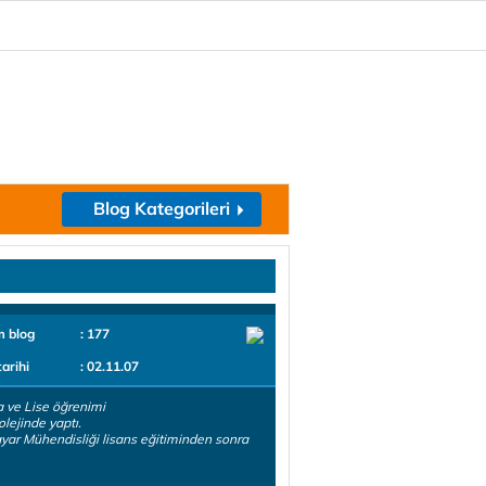
Blog Kategorileri
m blog
: 177
tarihi
: 02.11.07
ta ve Lise öğrenimi
lejinde yaptı.
ayar Mühendisliği lisans eğitiminden sonra