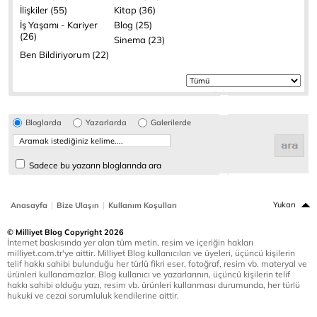
İlişkiler (55)
Kitap (36)
İş Yaşamı - Kariyer
Blog (25)
(26)
Sinema (23)
Ben Bildiriyorum (22)
Bloglarda
Yazarlarda
Galerilerde
Sadece bu yazarın bloglarında ara
|
|
Yukarı
Anasayfa
Bize Ulaşın
Kullanım Koşulları
© Milliyet Blog Copyright 2026
İnternet baskısında yer alan tüm metin, resim ve içeriğin hakları
milliyet.com.tr'ye aittir. Milliyet Blog kullanıcıları ve üyeleri, üçüncü kişilerin
telif hakkı sahibi bulunduğu her türlü fikri eser, fotoğraf, resim vb. materyal ve
ürünleri kullanamazlar. Blog kullanıcı ve yazarlarının, üçüncü kişilerin telif
hakkı sahibi olduğu yazı, resim vb. ürünleri kullanması durumunda, her türlü
hukuki ve cezai sorumluluk kendilerine aittir.