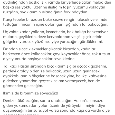
aydınlığından başka ışık, içimde bir yerlerde çalan melodiden
başka ses yoktu. Üzerine iliştiğim taşın, yüzümü yoklayan
rüzgârın, ayaklarımın ıslandığının farkındaydım.
Karşı tepeler birazdan bakır cezve rengini alacak ve elimde
tuttuğum fincanın içine dolan gün ışığından fal bakacağım.
Üç vakte kadar yolların, kısmetlerin, bak balığa benzemiyor
muların, geyiklerin, deve kervanlarının ve çöl çiçeklerinin
gölgeleri vuracak yüzüme, iyiye yoracağım gördüklerimi.
Fırından sıcacık ekmekler çıkacak birazdan, kadınlar
herkesten önce kalkacaklar, çayı koyacaklar önce, tok tutsun
diye yumurta haşlayacaklar sevdiklerine.
Talikacı Hasan sırtından bıçaklanmış gibi açacak gözlerini,
perdeyi aralayıp denize bakacak, uzun uzun gerinecek,
ayakkabılarının ökçelerine basacak yine, balıkçı kahvesine
giderken yanımdan geçecek selam vermeyecek, ben de
görmezden geleceğim.
İkimiz de birbirimize söveceğiz!
Denize tüküreceğim, sonra unutacağım Hasan’ı, sonsuza
giden yakamozdan yolun üzerinde yürüyebilir miyim diye
düşüneceğim bir süre, yol varsa sonunda kapı da vardır diye