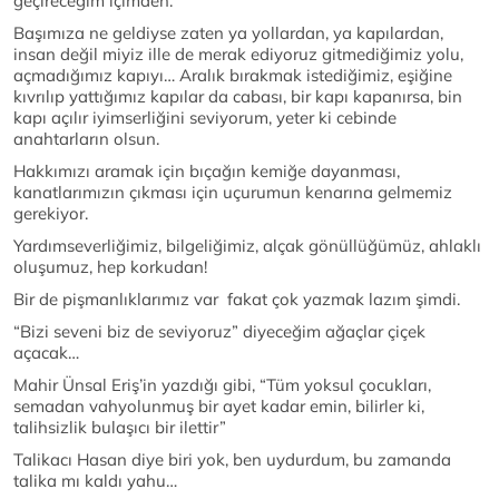
geçireceğim içimden.
Başımıza ne geldiyse zaten ya yollardan, ya kapılardan,
insan değil miyiz ille de merak ediyoruz gitmediğimiz yolu,
açmadığımız kapıyı… Aralık bırakmak istediğimiz, eşiğine
kıvrılıp yattığımız kapılar da cabası, bir kapı kapanırsa, bin
kapı açılır iyimserliğini seviyorum, yeter ki cebinde
anahtarların olsun.
Hakkımızı aramak için bıçağın kemiğe dayanması,
kanatlarımızın çıkması için uçurumun kenarına gelmemiz
gerekiyor.
Yardımseverliğimiz, bilgeliğimiz, alçak gönüllüğümüz, ahlaklı
oluşumuz, hep korkudan!
Bir de pişmanlıklarımız var fakat çok yazmak lazım şimdi.
“Bizi seveni biz de seviyoruz” diyeceğim ağaçlar çiçek
açacak…
Mahir Ünsal Eriş’in yazdığı gibi, “Tüm yoksul çocukları,
semadan vahyolunmuş bir ayet kadar emin, bilirler ki,
talihsizlik bulaşıcı bir ilettir”
Talikacı Hasan diye biri yok, ben uydurdum, bu zamanda
talika mı kaldı yahu…