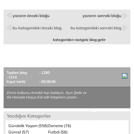
yazarın önceki bloğu
yazarın sonraki bloğu
bu kategorideki önceki blog
bu kategorideki sonraki blog
kategoriden rastgele blog getir
Toplam blog
: 1280
: 1114
Kayıt tarihi
: 09.08.06
Deniz tutkunu.Amatör kıyı balıkçısı. Aynı Şarkı ve
Ilık Havada Hoşça Kal adlı kitapların yazarı ..
Yazdığım Kategoriler
Gündelik Yaşam (558)
Deneme (76)
Güncel (57)
Futbol (56)