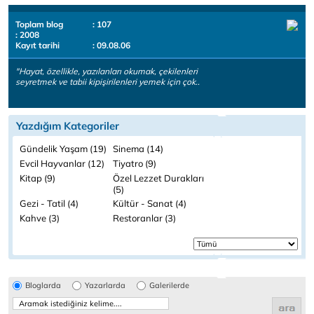
Toplam blog
: 107
: 2008
Kayıt tarihi
: 09.08.06
"Hayat, özellikle, yazılanları okumak, çekilenleri
seyretmek ve tabii kipişirilenleri yemek için çok..
Yazdığım Kategoriler
Gündelik Yaşam (19)
Sinema (14)
Evcil Hayvanlar (12)
Tiyatro (9)
Kitap (9)
Özel Lezzet Durakları
(5)
Gezi - Tatil (4)
Kültür - Sanat (4)
Kahve (3)
Restoranlar (3)
Bloglarda
Yazarlarda
Galerilerde