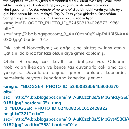
tatil yapmak istiyoruz. Çıkan alternatifleri eledik, eledik ve "
Taş Ev
"de karar
kıldık. Fiyatı güzel, kredi kartı geçiyor, kuçumuzu da odaya alıyorlar.
Hani gavurların
"In the middle of no where"
diye bir tabiri vardır ya, işte öyle
gibi hissi veren bir konumdaydı, Taş Ev. Fethiye'ye giderken, Ortaca'dan
Sarıgermeye sapıyorsunuz, 7-8. km'de solunuzda kalıyor.
<ımg id="BLOGGER_PHOTO_ID_5245081340265731986"
alt=""
src="http://2.bp.blogspot.com/_9_AuK0zzh0s/SMpFsHiRl5
0200.jpg" border="0">
Eski sahibi Norveçliymiş ve doğa içine bir taş ev inşa etmiş.
Çatısını da biraz fantazi olsun diye çimle kaplamış.
Otelin 8 odası, çok keyifli bir bahçesi var. Odaların
mobilyaları İkea'dan ve bence taş duvarlarla çok ama çok
yakışmış. Duvarlarda orijinal portre tablolar, kapılarda,
perdelerde ve yatak kenarlarına kaneviçe işler var.
<ımg id="BLOGGER_PHOTO_ID_5245082356468030370"
alt=""
src="http://4.bp.blogspot.com/_9_AuK0zzh0s/SMpGnRLy
0181.jpg" border="0">
<ımg
id="BLOGGER_PHOTO_ID_5245082501612428322"
height="321" alt=""
src="http://4.bp.blogspot.com/_9_AuK0zzh0s/SMpGvt45
0182.jpg" width="358" border="0">