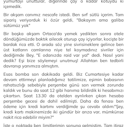
yumurtayı unuttular, diğerinde çay o kadar kötüydü ki
içemedik.
Bir akşam canımız nescafe istedi. Ben sırf sütlü içerim. Tam
sipariş veriyorduk ki özür geldi, "Bakayım ama galiba
sütümüz yok"
Bir başka akşam Ortaca'da yemek yedikten sonra otele
döndüğümüzde baktık ailecek oturup çay içiyorlar, kocişte bir
bardak rica etti. O arada söz yine sivrisineklere gelince ben
üst katların camlarına niye tel koymadınız sivriler için
dediğimde Bey, "E odanızda raid var ya!" dedi. Nasıl yani
dedik? Eşi bize söylemeyi unutmuş! Allahtan ben tedbirli
davranıp yanımıza almıştım.
Esas bomba son dakikada geldi. Biz Cumartesiye kadar
devam ettirmeyi planladığımız tatilimize, eşimin babasının
rahatsızlığı sebebiyle perşembe günü son vermek zorunda
kaldık ve bunu da saat 12 gibi hanıma bildirdik ki hesabımızı
çıkartsın. Saat 13.30 da otelden ayrılırken çıkan hesaba
perşembe gecesi de dahil edilmişti. Daha da fenası ben
ödeme için kredi kartımı verdiğimde şu cevabı aldım:"Şey,
kredi kartı makinemizde iki gündür bir arıza var, mümkünse
nakit rica edebilir miyim?"
İşte o noktada ben limitlerimin sonuna gelmiştim. Tam itiraz