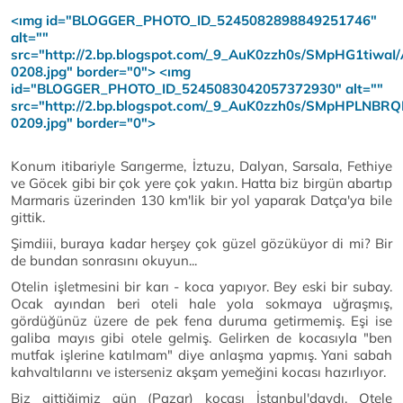
<ımg id="BLOGGER_PHOTO_ID_5245082898849251746"
alt=""
src="http://2.bp.blogspot.com/_9_AuK0zzh0s/SMpHG1t
0208.jpg" border="0">
<ımg
id="BLOGGER_PHOTO_ID_5245083042057372930" alt=""
src="http://2.bp.blogspot.com/_9_AuK0zzh0s/SMpHPL
0209.jpg" border="0">
Konum itibariyle Sarıgerme, İztuzu, Dalyan, Sarsala, Fethiye
ve Göcek gibi bir çok yere çok yakın. Hatta biz birgün abartıp
Marmaris üzerinden 130 km'lik bir yol yaparak Datça'ya bile
gittik.
Şimdiii, buraya kadar herşey çok güzel gözüküyor di mi? Bir
de bundan sonrasını okuyun...
Otelin işletmesini bir karı - koca yapıyor. Bey eski bir subay.
Ocak ayından beri oteli hale yola sokmaya uğraşmış,
gördüğünüz üzere de pek fena duruma getirmemiş. Eşi ise
galiba mayıs gibi otele gelmiş. Gelirken de kocasıyla "ben
mutfak işlerine katılmam" diye anlaşma yapmış. Yani sabah
kahvaltılarını ve isterseniz akşam yemeğini kocası hazırlıyor.
Biz gittiğimiz gün (Pazar) kocası İstanbul'daydı. Otele