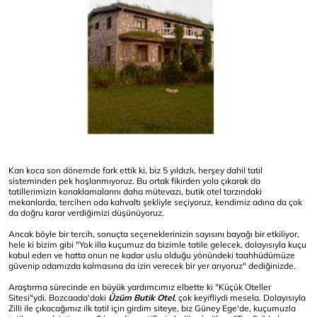
Karı koca son dönemde fark ettik ki, biz 5 yıldızlı, herşey dahil tatil
sisteminden pek hoşlanmıyoruz. Bu ortak fikirden yola çıkarak da
tatillerimizin konaklamalarını daha mütevazı, butik otel tarzındaki
mekanlarda, tercihen oda kahvaltı şekliyle seçiyoruz, kendimiz adına da çok
da doğru karar verdiğimizi düşünüyoruz.
Ancak böyle bir tercih, sonuçta seçeneklerinizin sayısını bayağı bir etkiliyor,
hele ki bizim gibi "Yok illa kuçumuz da bizimle tatile gelecek, dolayısıyla kuçu
kabul eden ve hatta onun ne kadar uslu olduğu yönündeki taahhüdümüze
güvenip odamızda kalmasına da izin verecek bir yer arıyoruz" dediğinizde.
Araştırma sürecinde en büyük yardımcımız elbette ki "
Küçük Oteller
Sitesi
"ydi. Bozcaada'daki
Üzüm Butik Otel
, çok keyifliydi mesela. Dolayısıyla
Zilli ile çıkacağımız ilk tatil için girdim siteye, biz Güney Ege'de, kuçumuzla