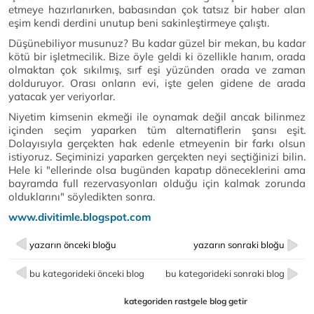
etmeye hazırlanırken, babasından çok tatsız bir haber alan
eşim kendi derdini unutup beni sakinleştirmeye çalıştı.
Düşünebiliyor musunuz? Bu kadar güzel bir mekan, bu kadar
kötü bir işletmecilik. Bize öyle geldi ki özellikle hanım, orada
olmaktan çok sıkılmış, sırf eşi yüzünden orada ve zaman
dolduruyor. Orası onların evi, işte gelen gidene de arada
yatacak yer veriyorlar.
Niyetim kimsenin ekmeği ile oynamak değil ancak bilinmez
içinden seçim yaparken tüm alternatiflerin şansı eşit.
Dolayısıyla gerçekten hak edenle etmeyenin bir farkı olsun
istiyoruz. Seçiminizi yaparken gerçekten neyi seçtiğinizi bilin.
Hele ki "ellerinde olsa bugünden kapatıp döneceklerini ama
bayramda full rezervasyonları olduğu için kalmak zorunda
olduklarını" söyledikten sonra.
www.divitimle.blogspot.com
yazarın önceki bloğu
yazarın sonraki bloğu
bu kategorideki önceki blog
bu kategorideki sonraki blog
kategoriden rastgele blog getir