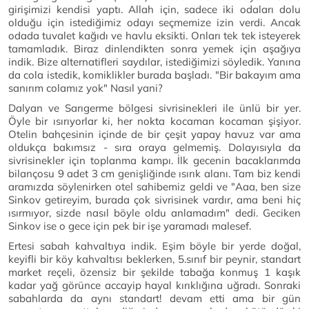
girişimizi kendisi yaptı. Allah için, sadece iki odaları dolu
olduğu için istediğimiz odayı seçmemize izin verdi. Ancak
odada tuvalet kağıdı ve havlu eksikti. Onları tek tek isteyerek
tamamladık. Biraz dinlendikten sonra yemek için aşağıya
indik. Bize alternatifleri saydılar, istediğimizi söyledik. Yanına
da cola istedik, komiklikler burada başladı. "Bir bakayım ama
sanırım colamız yok" Nasıl yani?
Dalyan ve Sarıgerme bölgesi sivrisinekleri ile ünlü bir yer.
Öyle bir ısırıyorlar ki, her nokta kocaman kocaman şişiyor.
Otelin bahçesinin içinde de bir çeşit yapay havuz var ama
oldukça bakımsız - sıra oraya gelmemiş. Dolayısıyla da
sivrisinekler için toplanma kampı. İlk gecenin bacaklarımda
bilançosu 9 adet 3 cm genişliğinde ısırık alanı. Tam biz kendi
aramızda söylenirken otel sahibemiz geldi ve "Aaa, ben size
Sinkov getireyim, burada çok sivrisinek vardır, ama beni hiç
ısırmıyor, sizde nasıl böyle oldu anlamadım" dedi. Geciken
Sinkov ise o gece için pek bir işe yaramadı malesef.
Ertesi sabah kahvaltıya indik. Eşim böyle bir yerde doğal,
keyifli bir köy kahvaltısı beklerken, 5.sınıf bir peynir, standart
market reçeli, özensiz bir şekilde tabağa konmuş 1 kaşık
kadar yağ görünce accayip hayal kırıklığına uğradı. Sonraki
sabahlarda da aynı standart! devam etti ama bir gün