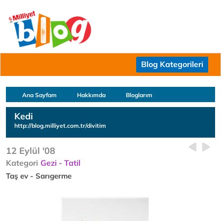
Blog Kategorileri
Ana Sayfam
Hakkımda
Bloglarım
Kedi
http://blog.milliyet.com.tr/divitim
12 Eylül '08
Kategori
Gezi - Tatil
Taş ev - Sarıgerme