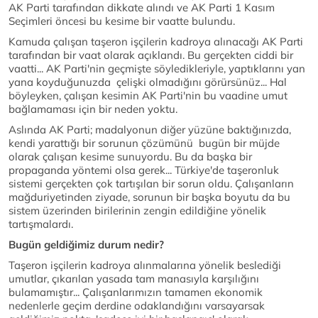
AK Parti tarafından dikkate alındı ve AK Parti 1 Kasım
Seçimleri öncesi bu kesime bir vaatte bulundu.
Kamuda çalışan taşeron işçilerin kadroya alınacağı AK Parti
tarafından bir vaat olarak açıklandı. Bu gerçekten ciddi bir
vaatti... AK Parti'nin geçmişte söyledikleriyle, yaptıklarını yan
yana koyduğunuzda çelişki olmadığını görürsünüz... Hal
böyleyken, çalışan kesimin AK Parti'nin bu vaadine umut
bağlamaması için bir neden yoktu.
Aslında AK Parti; madalyonun diğer yüzüne baktığınızda,
kendi yarattığı bir sorunun çözümünü bugün bir müjde
olarak çalışan kesime sunuyordu. Bu da başka bir
propaganda yöntemi olsa gerek... Türkiye'de taşeronluk
sistemi gerçekten çok tartışılan bir sorun oldu. Çalışanların
mağduriyetinden ziyade, sorunun bir başka boyutu da bu
sistem üzerinden birilerinin zengin edildiğine yönelik
tartışmalardı.
Bugün geldiğimiz durum nedir?
Taşeron işçilerin kadroya alınmalarına yönelik beslediği
umutlar, çıkarılan yasada tam manasıyla karşılığını
bulamamıştır... Çalışanlarımızın tamamen ekonomik
nedenlerle geçim derdine odaklandığını varsayarsak