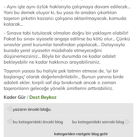
- Aynı işte aynı özlük haklarıyla çalışmaya davam edilecek...
Yani bu demek oluyor ki, bu yasa ile aradan çıkartılan
taşeron şirketin kazancı çalışana aktarılmayacak, kamuda
kalacak...
- Sınava tabi tutulacak olmaları doğru bir yaklaşım olabilir!
Fakat bu sınav siyasete angaje edilirse bu kötü olur... Çünkü
sınavlar yerel kurumlar tarafından yapılacak... Dolayısıyla
burada yerel siyasetin müdahale etmeyeceğini
düşünemezsiniz... Böyle bir durumda ne kadar adalet
bekleyebilir ne kadar hakkınızı arayabilirsiniz.
Taşeron yasası bu haliyle pek tatmin etmese de, 'iyi bir
başlangıç' olarak değerlendirilebilir... Bunun yanına birde
adaleti ekler, torpili saf dışı bırakırsak ancak o zaman
taşeronların geleceğe yönelik ümitlerini arttırabiliriz.
Kader Gür
/
Dost Beykoz
yazarın önceki bloğu
bu kategorideki önceki blog
bu kategorideki sonraki blog
kategoriden rastgele blog getir