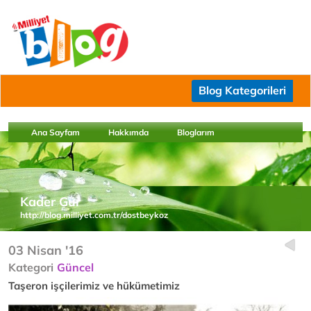
Blog Kategorileri
Ana Sayfam
Hakkımda
Bloglarım
Kader Gür
http://blog.milliyet.com.tr/dostbeykoz
03 Nisan '16
Kategori
Güncel
Taşeron işçilerimiz ve hükümetimiz