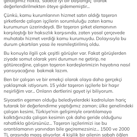
geldiğimiz nokta, 'sadece iyi bir başlangıç' olarak
değerlendirilmekten öteye gidememiştir...
Çünkü, kamu kurumlarının hizmet satın aldığı taşeron
şirketlerde çalışan işçilerin sorumluluğu zaten kamu
kurumunun üzerindeydi. Bir taşeron şirket elemanının
karşılaştığı bir haksızlık karşısında, zaten yasal çerçevede
muhatabı hizmet verdiği kamu kurumuydu. Dolayısıyla bu
durum çıkartılan yasa ile resmileştirilmiş oldu.
Bu konuyla ilgili çok çeşitli görüşler var. Fakat görüşlerden
ziyade somut olarak yeni durumun ne getirip, ne
götüreceğine, çalışan taşeron kardeşlerimizin hayatına nasıl
yansıyacağına bakmak lazım.
Ben bir çalışan ve bir emekçi olarak olaya daha gerçekçi
yaklaşmak istiyorum. 15 yıldır taşeron işçilerle bir haşır
neşirliğim var... Onların dertlerini gayet iyi biliyorum.
Siyasetin egemen olduğu belediyelerdeki kadroluları hariç
tutarak bir değerlendirme yaptığımız zaman; ülke genelindeki
çalışan kesimi, Türkiye'nin gelişimiyle orantılamaya
kalktığınızda çalışan kesimin çok daha geride olduğunu
rahatlıkla görürsünüz... Taşeron işçilerimizi ise bu
orantılamanın yanından bile geçiremezsiniz... 1500 ve 2000
TL arasında maaş alıyorlar. 4 kişilik bir ailenin sabah öğlen