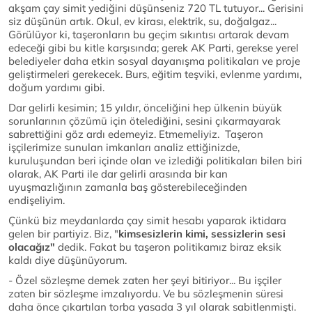
akşam çay simit yediğini düşünseniz 720 TL tutuyor... Gerisini
siz düşünün artık. Okul, ev kirası, elektrik, su, doğalgaz...
Görülüyor ki, taşeronların bu geçim sıkıntısı artarak devam
edeceği gibi bu kitle karşısında; gerek AK Parti, gerekse yerel
belediyeler daha etkin sosyal dayanışma politikaları ve proje
geliştirmeleri gerekecek. Burs, eğitim teşviki, evlenme yardımı,
doğum yardımı gibi.
Dar gelirli kesimin; 15 yıldır, önceliğini hep ülkenin büyük
sorunlarının çözümü için ötelediğini, sesini çıkarmayarak
sabrettiğini göz ardı edemeyiz. Etmemeliyiz. Taşeron
işçilerimize sunulan imkanları analiz ettiğinizde,
kuruluşundan beri içinde olan ve izlediği politikaları bilen biri
olarak, AK Parti ile dar gelirli arasında bir kan
uyuşmazlığının zamanla baş gösterebileceğinden
endişeliyim.
Çünkü biz meydanlarda çay simit hesabı yaparak iktidara
gelen bir partiyiz. Biz, "
kimsesizlerin kimi, sessizlerin sesi
olacağız"
dedik. Fakat bu taşeron politikamız biraz eksik
kaldı diye düşünüyorum.
- Özel sözleşme demek zaten her şeyi bitiriyor... Bu işçiler
zaten bir sözleşme imzalıyordu. Ve bu sözleşmenin süresi
daha önce çıkartılan torba yasada 3 yıl olarak sabitlenmişti.