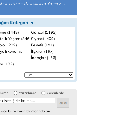
z ve anlamsızdır. İnsanlara ulaşan ve ..
ığım Kategoriler
me (1449)
Güncel (1192)
elik Yaşam (846)
Siyaset (409)
loji (209)
Felsefe (191)
iye Ekonomisi
İlişkiler (167)
)
İnançlar (156)
a (132)
glarda
Yazarlarda
Galerilerde
ece bu yazarın bloglarında ara