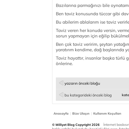
Bazılarına parmağınızı bile oynatam
Ben taviz konusunda tüccar gibi dav
Bu abilerim ablalarım ise taviz verirl
Taviz veren her konuda versin, verme
sorun yapmayan için eğilip bükülme
Ben çok taviz veririm, şeytan yatağı
yaratırım kendime, dağ başlarında ya
Taviz hayattır, insanlar başka türlü
önlerine.
yazarın önceki bloğu
bu kategorideki önceki blog
kate
|
|
Anasayfa
Bize Ulaşın
Kullanım Koşulları
İnternet baskısınd
© Milliyet Blog Copyright 2026
hakkı sahibi bulunduğu her türlü fikri eser, fotoğr