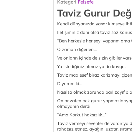
Kategori
Felsefe
Taviz Gurur Değ
Kendi dünyanızda yaşar kimseye ihti
İletişiminiz dahi olsa taviz söz konus
“Ben herkesle her şeyi yaparım ama
O zaman diğerleri…
Ve onların içinde de sizin gibiler var
Ya istediğiniz olmaz ya da kavga.
Taviz maalesef biraz karizmayı çize
Diyorum ki…
Nasılsa olmak zorunda bari zayıf olanl
Onlar zaten pek gurur yapmazlar/yap
olmayanın derdi.
“Ama Korkut haksızlık…”
Taviz vermeyi sevenler de vardır ya 
rahatsız etmez, ayağını uzatır, sırtım