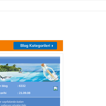
Blog Kategorileri
m blog
: 6332
tarihi
: 21.09.08
 sayfalarda kalan
r şaheser olsalar bile