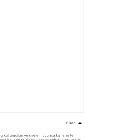
Yukarı
 kullanıcıları ve üyeleri, üçüncü kişilerin telif
cü kişilerin telif hakkı sahibi olduğu yazı, resim