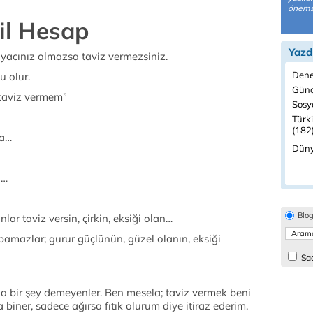
önemsi
il Hesap
Yazd
yacınız olmazsa taviz vermezsiniz.
Dene
u olur.
Günd
 taviz vermem”
Sosyo
Türk
(182
sa…
Düny
n…
Blo
ar taviz versin, çirkin, eksiği olan…
amazlar; gurur güçlünün, güzel olanın, eksiği
Sad
da bir şey demeyenler. Ben mesela; taviz vermek beni
a biner, sadece ağırsa fıtık olurum diye itiraz ederim.