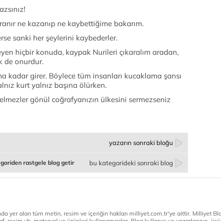
azsınız!
ranır ne kazanıp ne kaybettiğime bakarım.
erse sanki her şeylerini kaybederler.
yen hiçbir konuda, kaypak Nurileri çıkaralım aradan,
k de onurdur.
ma kadar girer. Böylece tüm insanları kucaklama şansı
lnız kurt yalnız başına ölürken.
 gelmezler gönül coğrafyanızın ülkesini sermezseniz
yazarın sonraki bloğu
goriden rastgele blog getir
bu kategorideki sonraki blog
a yer alan tüm metin, resim ve içeriğin hakları milliyet.com.tr'ye aittir. Milliyet Blog
af, resim vb. materyal ve ürünleri kullanamazlar. Blog kullanıcı ve yazarlarının, üçün