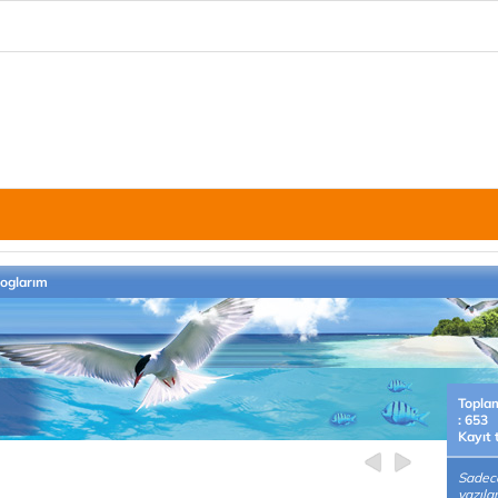
loglarım
Topla
: 653
Kayıt 
Sadece
yazıla