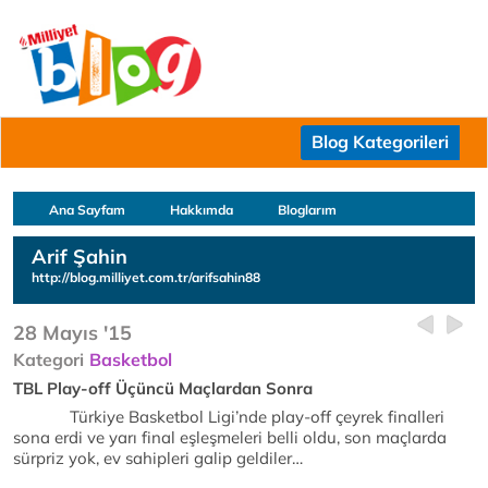
Blog Kategorileri
Ana Sayfam
Hakkımda
Bloglarım
Arif Şahin
http://blog.milliyet.com.tr/arifsahin88
28 Mayıs '15
Kategori
Basketbol
TBL Play-off Üçüncü Maçlardan Sonra
Türkiye Basketbol Ligi’nde play-off çeyrek finalleri
sona erdi ve yarı final eşleşmeleri belli oldu, son maçlarda
sürpriz yok, ev sahipleri galip geldiler…