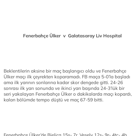
Fenerbahçe Ülker v Galatasaray Liv Hospital
Beklentilerin aksine bir maç başlangıcı oldu ve Fenerbahçe
Ülker maçı ilk çeyrekten koparamadı. FB maça 5-0’la başladı
ama ilk yarının sonlarına kadar skor dengede gitti. 24-26
sonrası ilk yarı sonunda ve ikinci yarı başında 24-3’lük bir
seri yakalayan Fenerbahçe Ülker o dakikalarda maçı kopardı,
kalan bölümde tempo düştü ve maç 67-59 bitti.
Fenerbahçe Ülker’de Bjelica 15s- 7r, Vesely 12s- 9r- 4tç- 4b