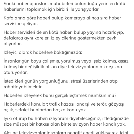
Sanki haber ajansları, muhabirleri bulunduğu yerin en kötü
haberlerini toplamak için birbiri ile yarışıyorlar.
Kafalarına göre haberi bulup kameraya alınca sıra haber
servisine geliyor.
Haber servisleri de en kötü haberi bulup yayına hazırlayıp,
defalarca aynı kareleri izleyicilerine göstermekten zevk
alıyorlar.
İzleyici olarak haberlere baktığımızda:
İnsanlar gün boyu çalışmış, yorulmuş veya işsiz kalmış, aşsız
kalmış bir değişiklik olsun diye televizyonlarının karşısına
oturuyorlar.
İstedikleri günün yorgunluğunu, stresi üzerlerinden atıp
rahatlayabilmektir.
Haberleri izleyerek bunu gerçekleştirmek mümkün mü?
Haberlerdeki konular; trafik kazası, anarşi ve terör, gözyaşı,
açlık, sefalet bunlardan başka konu yok.
İyiki oturup bu haberi izliyorum diyebileceğiniz, izlediğinizde
size müspet bir katkısı olan bir televizyon haber kanalı yok.
Aksine televizyonlar insanlara negatif enerji yükleyerek, içini