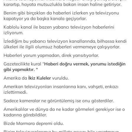
karartıp, hayata mutsuzlukla bakan insan haline getiriyor.
Benim gibi birçokları da haberleri izlerken ya televizyonu
kapatıyor ya da başka kanala geçiyorlar.
Kablolu kanal ile bazen yabancı televizyon haberlerini
izliyorum.
İzlediğim bu yabancı televizyon kanallarında, bilhassa kendi
ülkeleri ile ilgili olumsuz haberleri vermemeye çalışıyorlar.
Haberleri yorum yapmadan, direk yansıtıyorlar.
Gazetecilikte kural “
Haberi doğru vermek, yorumu istediğin
gibi yapmaktır. “
Amerika da
İkiz Kuleler
vuruldu.
Amerikan televizyonları insanlarına kanı, vahşeti, enkazı
izlettirmedi.
Sadece kameralar ne görüntülemiş ise onu gösterdiler.
Amerikalılar ve dünya da ne kadar görmeleri gerekiyor ise o
kadarına görebildiler.
Bizde Marmara depremi oldu.
Bizim televizyonlarımız bu millete acısını bile yaşatmaya