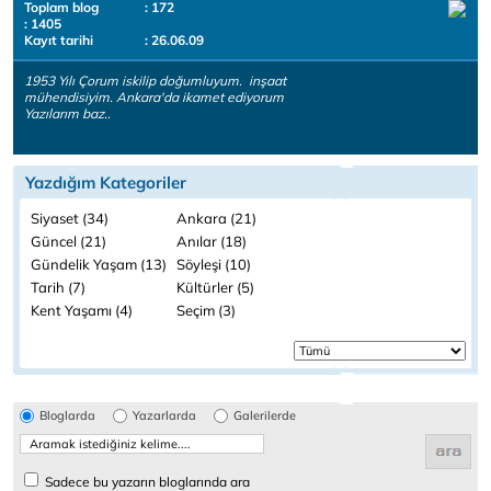
Toplam blog
: 172
: 1405
Kayıt tarihi
: 26.06.09
1953 Yılı Çorum iskilip doğumluyum. inşaat
mühendisiyim. Ankara'da ikamet ediyorum
Yazılarım baz..
Yazdığım Kategoriler
Siyaset (34)
Ankara (21)
Güncel (21)
Anılar (18)
Gündelik Yaşam (13)
Söyleşi (10)
Tarih (7)
Kültürler (5)
Kent Yaşamı (4)
Seçim (3)
Bloglarda
Yazarlarda
Galerilerde
Sadece bu yazarın bloglarında ara