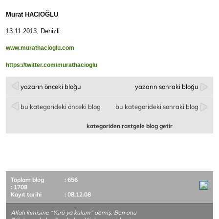
Murat HACIOĞLU
13.11.2013, Denizli
www.murathacioglu.com
https://twitter.com/murathacioglu
yazarın önceki bloğu
yazarın sonraki bloğu
bu kategorideki önceki blog
bu kategorideki sonraki blog
kategoriden rastgele blog getir
Toplam blog
: 656
: 1708
Kayıt tarihi
: 08.12.08
Allah kimisine “Yürü ya kulum” demiş. Ben onu