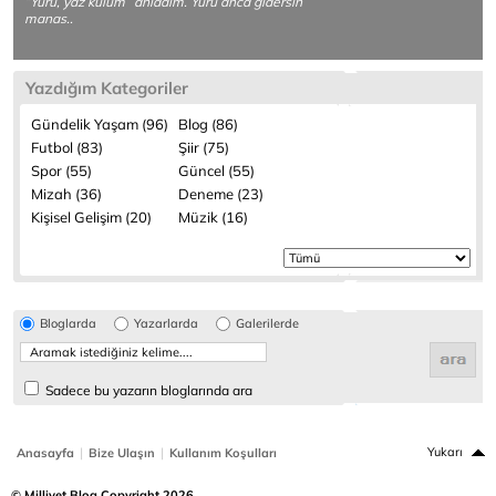
“Yürü, yaz kulum” anladım. Yürü anca gidersin
manas..
Yazdığım Kategoriler
Gündelik Yaşam (96)
Blog (86)
Futbol (83)
Şiir (75)
Spor (55)
Güncel (55)
Mizah (36)
Deneme (23)
Kişisel Gelişim (20)
Müzik (16)
Bloglarda
Yazarlarda
Galerilerde
Sadece bu yazarın bloglarında ara
|
|
Yukarı
Anasayfa
Bize Ulaşın
Kullanım Koşulları
© Milliyet Blog Copyright 2026