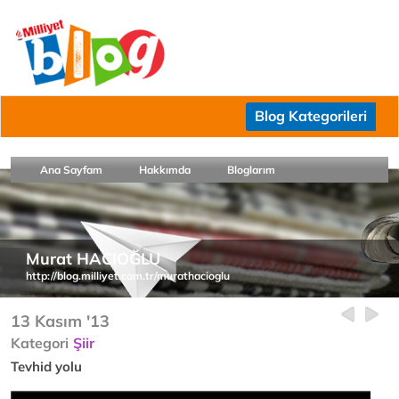
Blog Kategorileri
Ana Sayfam
Hakkımda
Bloglarım
Murat HACIOĞLU
http://blog.milliyet.com.tr/murathacioglu
13 Kasım '13
Kategori
Şiir
Tevhid yolu