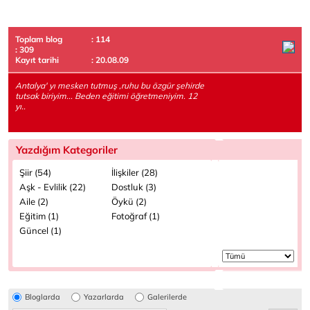
Toplam blog
: 114
: 309
Kayıt tarihi
: 20.08.09
Antalya' yı mesken tutmuş ,ruhu bu özgür şehirde
tutsak biriyim... Beden eğitimi öğretmeniyim. 12
yı..
Yazdığım Kategoriler
Şiir (54)
İlişkiler (28)
Aşk - Evlilik (22)
Dostluk (3)
Aile (2)
Öykü (2)
Eğitim (1)
Fotoğraf (1)
Güncel (1)
Bloglarda
Yazarlarda
Galerilerde