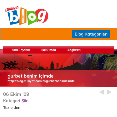
Blog Kategorileri
Ana Sayfam
Hakkımda
Bloglarım
gurbet benim içimde
http://blog.milliyet.com.tr/gurbetbenimicimde
06 Ekim '09
Kategori
Şiir
Tez elden