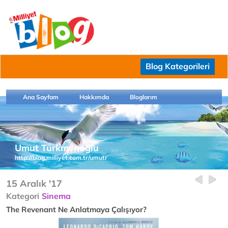
Blog Kategorileri
Ana Sayfam
Hakkımda
Bloglarım
Umut Türkmenoğlu
http://blog.milliyet.com.tr/umutr
15 Aralık '17
Kategori
Sinema
The Revenant Ne Anlatmaya Çalışıyor?