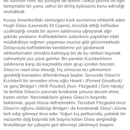
bir survivor filmi. Bu yönüyle de adının Türkçe çevirisi ile ilgili
tartışmalar bir yana, sahici bir diriliş öyküsünü konu edindiği
muhakkak.
Kuzey Amerika’daki sömürgeci kürk avcılarına rehberlik eden
Hugh Glass (Leonardo Di Caprio), öncülük ettiği kafileden
uzaklaştığı sırada bir ayının saldırısına uğrayarak ağır
şekilde yaralanır. Kafiledekilerin üstünkörü yaptıkları tıbbi
müdahâleye rağmen yaşaması mucize gibi görünmektedir.
Dolayısıyla kafiledekiler kendilerine yol gösterecek
rehberlerinden olmakla kalmayıp bir de bu rehberi taşımak
zahmetiyle yüz yüze gelirler. Bir yandan Kızılderililerin
saldırısına karşı da kaçmakta olan grup içinden bazıları,
Glass’ın nasıl olsa öleceği, hiç olmazsa acı çekmemesi
gerektiği kanaatini dillendirmeye başlar. Sonunda Glass’ın
Kızılderili bir anneden olma oğlu Hawk’ı
(Forrest Goodluck)
ve genç Bridger’ı
(Will Poulter),
Jhon Fitzgeald
(Tom Hardy)
ile birlikte Glass’ın yanında bırakarak yoluna devam etme
kararı alırlar. Yanındakilerin görevi Glass’ın başında
beklemek, şayet ölürse defnetmektir. Tecrübeli Fitzgeald önce
Glass’ın oğlunu öldürüp Bridger’ı da kandırarak Glass’ı ölüme
terk edip gitmeye ikna eder. Yoğun kış şartlarında, yatalak bir
vaziyette dağ başında tek başına kalan Glass sergilediği
fevkalbeşer bir çabayla geri dönmeyi (dirilmeyi) başarır.