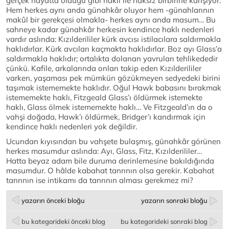
gerçek hayatta olduğu gibi haklı ile haksız birbirine karışıyor.
Hem herkes aynı anda günahkâr oluyor hem -günahlarının
makûl bir gerekçesi olmakla- herkes aynı anda masum… Bu
sahneye kadar günahkâr herkesin kendince haklı nedenleri
vardır aslında: Kızılderililer kürk avcısı istilacılara saldırmakla
haklıdırlar. Kürk avcıları kaçmakta haklıdırlar. Boz ayı Glass’a
saldırmakla haklıdır; ortalıkta dolanan yavruları tehlikededir
çünkü. Kafile, arkalarında onları takip eden Kızılderililer
varken, yaşaması pek mümkün gözükmeyen sedyedeki birini
taşımak istememekte haklıdır. Oğul Hawk babasını bırakmak
istememekte haklı, Fitzgeald Glass’ı öldürmek istemekte
haklı, Glass ölmek istememekte haklı… Ve Fitzgeald’ın da o
vahşi doğada, Hawk’ı öldürmek, Bridger’ı kandırmak için
kendince haklı nedenleri yok değildir.
Ucundan kıyısından bu vahşete bulaşmış, günahkâr görünen
herkes masumdur aslında: Ayı, Glass, Fitz, Kızılderililer…
Hatta beyaz adam bile duruma derinlemesine bakıldığında
masumdur. O hâlde kabahat tanrının olsa gerekir. Kabahat
tanrının ise intikamı da tanrının alması gerekmez mi?
yazarın önceki bloğu
yazarın sonraki bloğu
bu kategorideki önceki blog
bu kategorideki sonraki blog