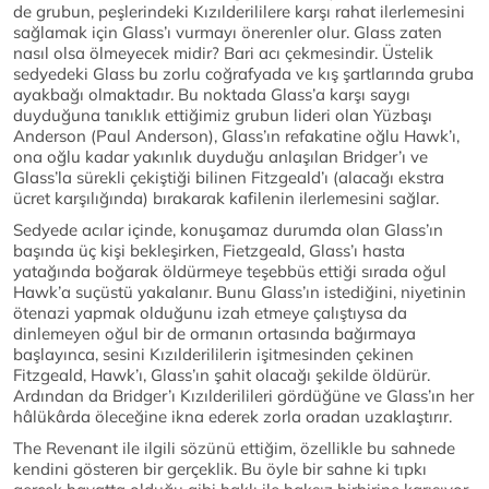
de grubun, peşlerindeki Kızılderililere karşı rahat ilerlemesini
sağlamak için Glass’ı vurmayı önerenler olur. Glass zaten
nasıl olsa ölmeyecek midir? Bari acı çekmesindir. Üstelik
sedyedeki Glass bu zorlu coğrafyada ve kış şartlarında gruba
ayakbağı olmaktadır. Bu noktada Glass’a karşı saygı
duyduğuna tanıklık ettiğimiz grubun lideri olan Yüzbaşı
Anderson (Paul Anderson), Glass’ın refakatine oğlu Hawk’ı,
ona oğlu kadar yakınlık duyduğu anlaşılan Bridger’ı ve
Glass’la sürekli çekiştiği bilinen Fitzgeald’ı (alacağı ekstra
ücret karşılığında) bırakarak kafilenin ilerlemesini sağlar.
Sedyede acılar içinde, konuşamaz durumda olan Glass’ın
başında üç kişi bekleşirken, Fietzgeald, Glass’ı hasta
yatağında boğarak öldürmeye teşebbüs ettiği sırada oğul
Hawk’a suçüstü yakalanır. Bunu Glass’ın istediğini, niyetinin
ötenazi yapmak olduğunu izah etmeye çalıştıysa da
dinlemeyen oğul bir de ormanın ortasında bağırmaya
başlayınca, sesini Kızılderililerin işitmesinden çekinen
Fitzgeald, Hawk’ı, Glass’ın şahit olacağı şekilde öldürür.
Ardından da Bridger’ı Kızılderilileri gördüğüne ve Glass’ın her
hâlükârda öleceğine ikna ederek zorla oradan uzaklaştırır.
The Revenant ile ilgili sözünü ettiğim, özellikle bu sahnede
kendini gösteren bir gerçeklik. Bu öyle bir sahne ki tıpkı