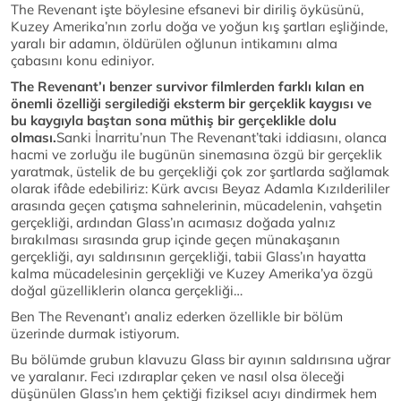
The Revenant işte böylesine efsanevi bir diriliş öyküsünü,
Kuzey Amerika’nın zorlu doğa ve yoğun kış şartları eşliğinde,
yaralı bir adamın, öldürülen oğlunun intikamını alma
çabasını konu ediniyor.
The Revenant’ı benzer survivor filmlerden farklı kılan en
önemli özelliği sergilediği eksterm bir gerçeklik kaygısı ve
bu kaygıyla baştan sona müthiş bir gerçeklikle dolu
olması.
Sanki İnarritu’nun The Revenant’taki iddiasını, olanca
hacmi ve zorluğu ile bugünün sinemasına özgü bir gerçeklik
yaratmak, üstelik de bu gerçekliği çok zor şartlarda sağlamak
olarak ifâde edebiliriz: Kürk avcısı Beyaz Adamla Kızılderililer
arasında geçen çatışma sahnelerinin, mücadelenin, vahşetin
gerçekliği, ardından Glass’ın acımasız doğada yalnız
bırakılması sırasında grup içinde geçen münakaşanın
gerçekliği, ayı saldırısının gerçekliği, tabii Glass’ın hayatta
kalma mücadelesinin gerçekliği ve Kuzey Amerika’ya özgü
doğal güzelliklerin olanca gerçekliği…
Ben The Revenant’ı analiz ederken özellikle bir bölüm
üzerinde durmak istiyorum.
Bu bölümde grubun klavuzu Glass bir ayının saldırısına uğrar
ve yaralanır. Feci ızdıraplar çeken ve nasıl olsa öleceği
düşünülen Glass’ın hem çektiği fiziksel acıyı dindirmek hem