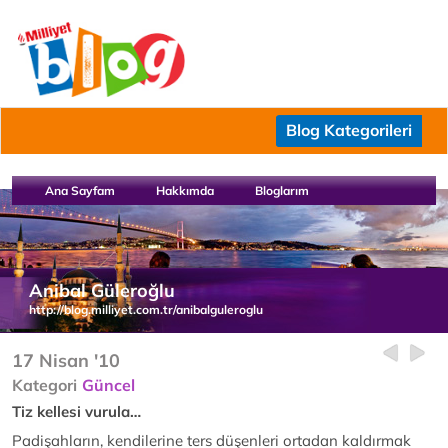
Blog Kategorileri
Ana Sayfam
Hakkımda
Bloglarım
Anibal Güleroğlu
http://blog.milliyet.com.tr/anibalguleroglu
17 Nisan '10
Kategori
Güncel
Tiz kellesi vurula…
Padişahların, kendilerine ters düşenleri ortadan kaldırmak