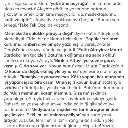
için sıkça kullandıklara
‘yok etme buyruğu’
son zamanlarda
oldukça revaçta! Aleyhte görülen yazarların patrona
şikâyetini örnek alan kimi medyacılar da, meslektaşlarına
‘katli vaciptir’
zihniyetiyle yaklaşmaya başladı! Bunun son
örneği,
‘Teke Tek Özel’
de yaşandı.
‘Memlekette salaklık parayla değil’
diyen Fatih Altaylı, çok
hiddetliydi. Ciddi bir açıklama beklerken,
‘Popüler tarihten
korunma rehberi diye bir şey yazılmış’
diyerek, Aktüel
Dergisi’ndeki yazıyı gündeme getirdi.
‘Fatih Altaylı ve Murat
Bardakçı’nın tacizleri Batu’nun ağlamasına sebep oldu’
cümlesini okuyan Altaylı,
‘Birileri Altaylı’ya sövme görevi
vermiş. O da sövüyor. Kovun bunu’
dedi! Murat Bardakçı’nın
‘O kadar da değil, ekmeğiyle oynama’
demesine aldırmayan
Altaylı,
‘Ekmeğiyle oynayacaksın. Kötü yapanı koruduğunda
iyi yapanı işsiz bırakırsın. Onun için kovun bunu’
sözleriyle
‘zekâsız’
gördüğü kişiye öfkesini belirtti. Batu’nun durumunu
da
‘Alan memnun, satan memnun. Size ne’
şeklinde
yorumlayan Altaylı, haksız yere sövülmekten şikâyetçiydi.
Bahsedilen yazıyı okudum ve iddia edildiği gibi sövgüye
rastlamadım!
‘Medyada tarihçiden ve tarih programından
geçilmiyor. Peki, bu ne anlama geliyor’
sorusuna yanıt
arayan yazı, Gülfem İren’in İzmir Yangını anısından yola
çıkarak Batu’nun ağlamasına değinmiş. Hepsi bu! Yazar,