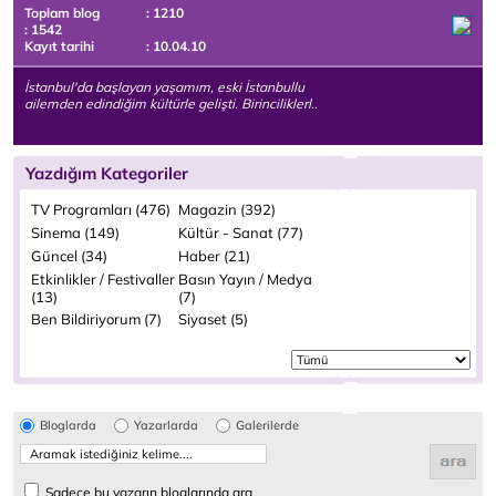
Toplam blog
: 1210
: 1542
Kayıt tarihi
: 10.04.10
İstanbul'da başlayan yaşamım, eski İstanbullu
ailemden edindiğim kültürle gelişti. Birinciliklerl..
Yazdığım Kategoriler
TV Programları (476)
Magazin (392)
Sinema (149)
Kültür - Sanat (77)
Güncel (34)
Haber (21)
Etkinlikler / Festivaller
Basın Yayın / Medya
(13)
(7)
Ben Bildiriyorum (7)
Siyaset (5)
Bloglarda
Yazarlarda
Galerilerde
Sadece bu yazarın bloglarında ara