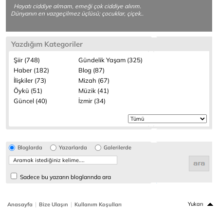
Hayatı ciddiye almam, emeği çok ciddiye alırım.
Dünyanın en vazgeçilmez üçlüsü; çocuklar, çiçek..
Yazdığım Kategoriler
Şiir (748)
Gündelik Yaşam (325)
Haber (182)
Blog (87)
İlişkiler (73)
Mizah (67)
Öykü (51)
Müzik (41)
Güncel (40)
İzmir (34)
Bloglarda
Yazarlarda
Galerilerde
Sadece bu yazarın bloglarında ara
|
|
Yukarı
Anasayfa
Bize Ulaşın
Kullanım Koşulları