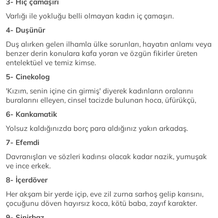
3- Hiç çamaşırı
Varlığı ile yokluğu belli olmayan kadın iç çamaşırı.
4- Duşünür
Duş alırken gelen ilhamla ülke sorunları, hayatın anlamı veya
benzer derin konulara kafa yoran ve özgün fikirler üreten
entelektüel ve temiz kimse.
5- Cinekolog
'Kızım, senin içine cin girmiş' diyerek kadınların oralarını
buralarını elleyen, cinsel tacizde bulunan hoca, üfürükçü,
6- Kankamatik
Yolsuz kaldığınızda borç para aldığınız yakın arkadaş.
7- Efemdi
Davranışları ve sözleri kadınsı olacak kadar nazik, yumuşak
ve ince erkek.
8- İçerdöver
Her akşam bir yerde içip, eve zil zurna sarhoş gelip karısını,
çocuğunu döven hayırsız koca, kötü baba, zayıf karakter.
9- Sinirbaz