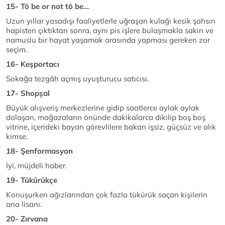
15- Tö be or not tö be…
Uzun yıllar yasadışı faaliyetlerle uğraşan kulağı kesik şahsın
hapisten çıktıktan sonra, aynı pis işlere bulaşmakla sakin ve
namuslu bir hayat yaşamak arasında yapması gereken zor
seçim.
16- Keşportacı
Sokağa tezgâh açmış uyuşturucu satıcısı.
17- Shopşal
Büyük alışveriş merkezlerine gidip saatlerce aylak aylak
dolaşan, mağazaların önünde dakikalarca dikilip boş boş
vitrine, içerideki bayan görevlilere bakan işsiz, güçsüz ve alık
kimse.
18- Şenformasyon
İyi, müjdeli haber.
19- Tükürükçe
Konuşurken ağızlarından çok fazla tükürük saçan kişilerin
ana lisanı.
20- Zırvana