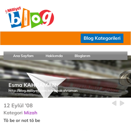
Blog Kategorileri
Ana Sayfam
Hakkımda
Bloglarım
Esma KAHRAMAN
http://blog.milliyet.com.tr/esmakahraman
12 Eylül '08
Kategori
Mizah
Tö be or not tö be