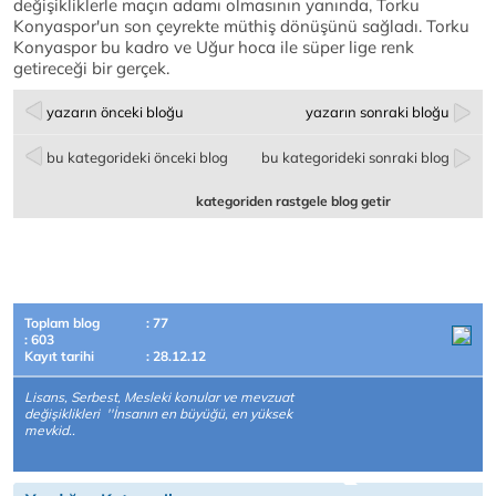
değişikliklerle maçın adamı olmasının yanında, Torku
Konyaspor'un son çeyrekte müthiş dönüşünü sağladı. Torku
Konyaspor bu kadro ve Uğur hoca ile süper lige renk
getireceği bir gerçek.
yazarın önceki bloğu
yazarın sonraki bloğu
bu kategorideki önceki blog
bu kategorideki sonraki blog
kategoriden rastgele blog getir
Toplam blog
: 77
: 603
Kayıt tarihi
: 28.12.12
Lisans, Serbest, Mesleki konular ve mevzuat
değişiklikleri ''İnsanın en büyüğü, en yüksek
mevkid..