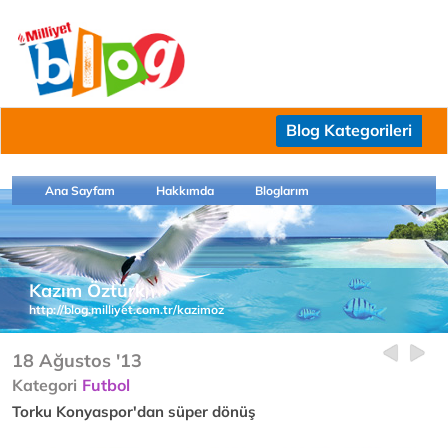
Blog Kategorileri
Ana Sayfam
Hakkımda
Bloglarım
Kazım Öztürk
http://blog.milliyet.com.tr/kazimoz
18 Ağustos '13
Kategori
Futbol
Torku Konyaspor'dan süper dönüş