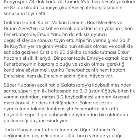
Konyaspor 78. dakikada Ali Çamdalı'yla beraberliği yakaladı
ve 87. dakikada sahneye çıkan Recep ile karşılaşmanın
sonucunu tayin etti.
Gökhan Gönül, Kaleci Volkan Demirel, Raul Meireles ve
Bruno Alves'ten (sakat ve cezalı oldukları için) yoksun çıkan
Fenerbahçe'de, Ersun Yanal'ın da etkisiz oyuncu
değişiklikleride sonucu tayin etti. Alper'in yerine giren Salih
ile Kuyt'un yerine giren Webo'nun etkisiz olması ve özellikle
sahada gezinen Cristian'ı 90 dakika sahada tutması Ersun
hocanın eksiklikleriydi. Bir parantezde Emre'ye açmak lazım
Fenerbahçe'nin kaptanı olduğu ve sakin olması gerektiği
kendisine söylenmeli, çünkü Fenerbahçe'nin hem kaptan
Emre'sine, hem de Emre'nin sakinliğine ihtiyacı var.
Süper Kupanın ezeli rakip Galatasaray'a kaybedilmesinden
sonra, süper ligin ilk haftasında da 2-0 üstünlüğüyle biten ilk
yarının ardından, maçın 3-2 kaybedilmesi umarım Arsenal
maçı öncesi bir ders niteliğindedir. Sakat ve cezalı
oyuncuların takıma katılmasıyla Fenerbahçe'nin kötü
başladığı süper ligin enbüyük adaylarından biri olduğunu
göstereceği düşüncesindeyim.
Torku Konyaspor futbolcularına ve Uğur Tütüneker'e
değinmeden geçmek olmaz. Uğur hoca yerinde yaptığı