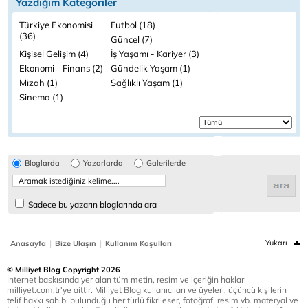
Yazdığım Kategoriler
Türkiye Ekonomisi
Futbol (18)
(36)
Güncel (7)
Kişisel Gelişim (4)
İş Yaşamı - Kariyer (3)
Ekonomi - Finans (2)
Gündelik Yaşam (1)
Mizah (1)
Sağlıklı Yaşam (1)
Sinema (1)
Bloglarda
Yazarlarda
Galerilerde
Sadece bu yazarın bloglarında ara
|
|
Yukarı
Anasayfa
Bize Ulaşın
Kullanım Koşulları
© Milliyet Blog Copyright 2026
İnternet baskısında yer alan tüm metin, resim ve içeriğin hakları
milliyet.com.tr'ye aittir. Milliyet Blog kullanıcıları ve üyeleri, üçüncü kişilerin
telif hakkı sahibi bulunduğu her türlü fikri eser, fotoğraf, resim vb. materyal ve