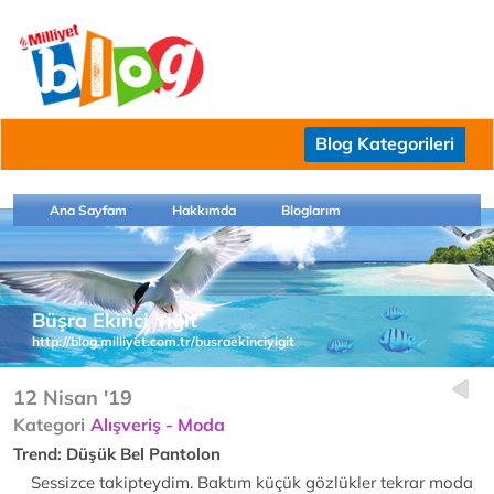
Blog Kategorileri
Ana Sayfam
Hakkımda
Bloglarım
Büşra Ekinci Yiğit
http://blog.milliyet.com.tr/busraekinciyigit
12 Nisan '19
Kategori
Alışveriş - Moda
Trend: Düşük Bel Pantolon
Sessizce takipteydim. Baktım küçük gözlükler tekrar moda