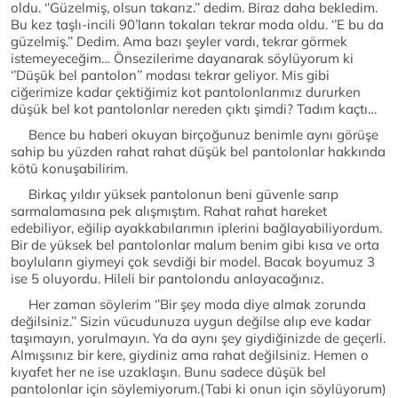
oldu. ‘’Güzelmiş, olsun takarız.’’ dedim. Biraz daha bekledim.
Bu kez taşlı-incili 90’ların tokaları tekrar moda oldu. ‘’E bu da
güzelmiş.’’ Dedim. Ama bazı şeyler vardı, tekrar görmek
istemeyeceğim… Önsezilerime dayanarak söylüyorum ki
‘’Düşük bel pantolon’’ modası tekrar geliyor. Mis gibi
ciğerimize kadar çektiğimiz kot pantolonlarımız dururken
düşük bel kot pantolonlar nereden çıktı şimdi? Tadım kaçtı…
Bence bu haberi okuyan birçoğunuz benimle aynı görüşe
sahip bu yüzden rahat rahat düşük bel pantolonlar hakkında
kötü konuşabilirim.
Birkaç yıldır yüksek pantolonun beni güvenle sarıp
sarmalamasına pek alışmıştım. Rahat rahat hareket
edebiliyor, eğilip ayakkabılarımın iplerini bağlayabiliyordum.
Bir de yüksek bel pantolonlar malum benim gibi kısa ve orta
boyluların giymeyi çok sevdiği bir model. Bacak boyumuz 3
ise 5 oluyordu. Hileli bir pantolondu anlayacağınız.
Her zaman söylerim ‘’Bir şey moda diye almak zorunda
değilsiniz.’’ Sizin vücudunuza uygun değilse alıp eve kadar
taşımayın, yorulmayın. Ya da aynı şey giydiğinizde de geçerli.
Almışsınız bir kere, giydiniz ama rahat değilsiniz. Hemen o
kıyafet her ne ise uzaklaşın. Bunu sadece düşük bel
pantolonlar için söylemiyorum.(Tabi ki onun için söylüyorum)