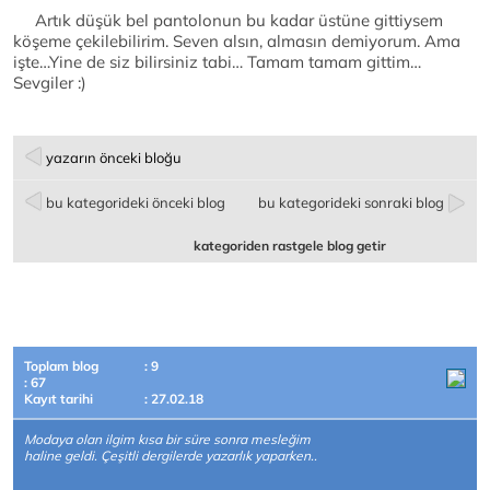
Artık düşük bel pantolonun bu kadar üstüne gittiysem
köşeme çekilebilirim. Seven alsın, almasın demiyorum. Ama
işte…Yine de siz bilirsiniz tabi… Tamam tamam gittim…
Sevgiler :)
yazarın önceki bloğu
bu kategorideki önceki blog
bu kategorideki sonraki blog
kategoriden rastgele blog getir
Toplam blog
: 9
: 67
Kayıt tarihi
: 27.02.18
Modaya olan ilgim kısa bir süre sonra mesleğim
haline geldi. Çeşitli dergilerde yazarlık yaparken..