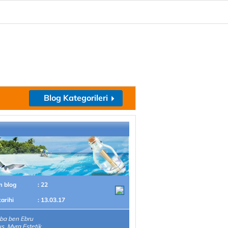
Blog Kategorileri
m blog
: 22
tarihi
: 13.03.17
ba ben Ebru
, Myra Estetik