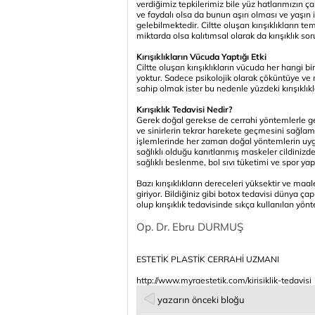
verdiğimiz tepkilerimiz bile yüz hatlarımızın 
ve faydalı olsa da bunun aşırı olması ve yaşın 
gelebilmektedir. Ciltte oluşan kırışıklıkların t
miktarda olsa kalıtımsal olarak da kırışıklık so
Kırışıklıkların Vücuda Yaptığı Etki
Ciltte oluşan kırışıklıkların vücuda her hangi 
yoktur. Sadece psikolojik olarak çöküntüye ve 
sahip olmak ister bu nedenle yüzdeki kırışıklı
Kırışıklık Tedavisi Nedir?
Gerek doğal gerekse de cerrahi yöntemlerle ger
ve sinirlerin tekrar harekete geçmesini sağlam
işlemlerinde her zaman doğal yöntemlerin uygul
sağlıklı olduğu kanıtlanmış maskeler cildinizdek
sağlıklı beslenme, bol sıvı tüketimi ve spor yap
Bazı kırışıklıkların dereceleri yüksektir ve m
giriyor. Bildiğiniz gibi botox tedavisi dünya ça
olup kırışıklık tedavisinde sıkça kullanılan yön
Op. Dr. Ebru DURMUŞ
ESTETİK PLASTİK CERRAHİ UZMANI
http://www.myraestetik.com/kirisiklik-tedavisi
yazarın önceki bloğu