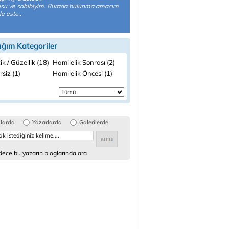
usu ve sahibiyim. Burada bulunma amacım
le este..
ığım Kategoriler
ik / Güzellik (18)
Hamilelik Sonrası (2)
siz (1)
Hamilelik Öncesi (1)
glarda
Yazarlarda
Galerilerde
ece bu yazarın bloglarında ara