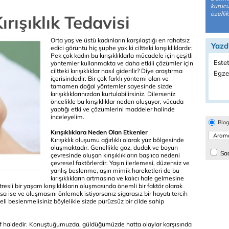
kuruc
özellik
rışıklık Tedavisi
Orta yaş ve üstü kadınların karşılaştığı en rahatsız
Yazd
edici görüntü hiç şüphe yok ki ciltteki kırışıklıklardır.
Pek çok kadın bu kırışıklıklarla mücadele için çeşitli
Estet
yöntemler kullanmakta ve daha etkili çözümler için
ciltteki kırışıklıklar nasıl giderilir? Diye araştırma
Egzer
içerisindedir. Bir çok farklı yöntemi olan ve
tamamen doğal yöntemler sayesinde sizde
kırışıklıklarınızdan kurtulabilirsiniz. Dilerseniz
öncelikle bu kırışıklıklar neden oluşuyor, vücuda
yaptığı etki ve çözümlerini maddeler halinde
inceleyelim.
Blo
Kırışıklıklara Neden Olan Etkenler
Kırışıklık oluşumu ağırlıklı olarak yüz bölgesinde
oluşmaktadır. Genellikle göz, dudak ve boyun
Sad
çevresinde oluşan kırışıklıkların başlıca nedeni
çevresel faktörlerdir. Yaşın ilerlemesi, düzensiz ve
yanlış beslenme, aşırı mimik hareketleri de bu
kırışıklıkların artmasına ve kalıcı hale gelmesine
resli bir yaşam kırışıklıkların oluşmasında önemli bir faktör olarak
oksa ise ve oluşmasını önlemek istiyorsanız sigarasız bir hayatı tercih
li beslenmelisiniz böylelikle sizde pürüzsüz bir cilde sahip
tif haldedir. Konuştuğumuzda, güldüğümüzde hatta olaylar karşısında