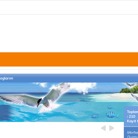
loglarım
Topla
: 210
Kayıt 
Merha
Durmuş