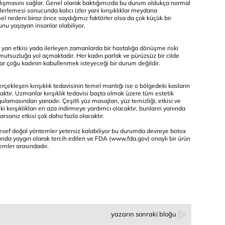
çalışmasını sağlar. Genel olarak baktığımızda bu durum oldukça normal
ilerlemesi sonucunda kalıcı izler yani kırışıklıklar meydana
emel nedeni biraz önce saydığımız faktörler olsa da çok küçük bir
runu yaşayan insanlar olabiliyor.
bir yan etkisi yada ilerleyen zamanlarda bir hastalığa dönüşme riski
mutsuzluğa yol açmaktadır. Her kadın parlak ve pürüzsüz bir cilde
klar çoğu kadının kabullenmek isteyeceği bir durum değildir.
çekleşen kırışıklık tedavisinin temel mantığı ise o bölgedeki kasların
aktır. Uzmanlar kırışıklık tedavisi başta olmak üzere tüm estetik
amasından yanadır. Çeşitli yüz masajları, yüz temizliği, etkisi ve
i kırışıklıkları en aza indirmeye yardımcı olacaktır, bunların yanında
arsanız etkisi çok daha fazla olacaktır.
aalesef doğal yöntemler yetersiz kalabiliyor bu durumda devreye botox
pında yaygın olarak tercih edilen ve FDA (
www.fda.gov
) onaylı bir ürün
temler arasındadır.
yazarın sonraki bloğu