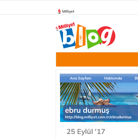
Milliyet
Ana Sayfam
Hakkımda
B
ebru durmuş
http://blog.milliyet.com.tr/ebrudurmus
25 Eylül '17