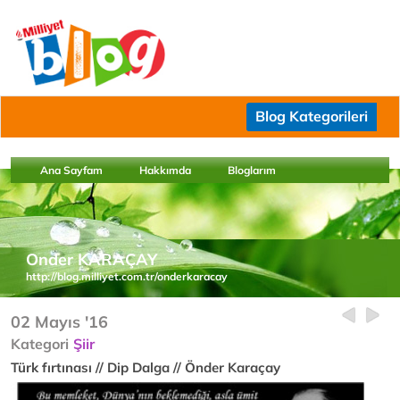
Blog Kategorileri
Ana Sayfam
Hakkımda
Bloglarım
Onder KARAÇAY
http://blog.milliyet.com.tr/onderkaracay
02 Mayıs '16
Kategori
Şiir
Türk fırtınası // Dip Dalga // Önder Karaçay