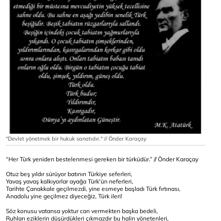
"Devlet yönetmek bir hukuk sanatıdır." // Önder Karaçay
“Her Türk yeniden bestelenmesi gereken bir türküdür.” // Önder Karaçay
Otuz beş yıldır sürüyor batının Türkiye seferleri,
Yavaş yavaş kalkıyorlar ayağa Türk'ün neferleri,
Tarihte Çanakkale geçilmezdi, yine esmeye başladı Türk fırtınası,
Anadolu yine geçilmez diyeceğiz, Türk ileri!
Söz konusu vatansa yoktur can vermekten başka bedeli,
Ruhları eziklerin düşürdükleri çıkmazdır bu halin yönetenleri,