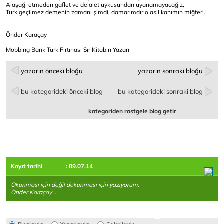
Alaşağı etmeden gaflet ve delalet uykusundan uyanamayacağız,
Türk geçilmez demenin zamanı şimdi, damarımdır o asil kanımın miğferi.
Önder Karaçay
Mobbıng Bank Türk Fırtınası Sır Kitabın Yazarı
yazarın önceki bloğu
yazarın sonraki bloğu
bu kategorideki önceki blog
bu kategorideki sonraki blog
kategoriden rastgele blog getir
Kayıt tarihi
: 09.07.14
Okunması için değil dokunması için yazıyorum.
Önder Karaçay ..