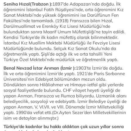
Seniha Hızal(Trabzon ):
1897’de Adapazarı’nda doğdu. İlk
öğrenimini İstanbul Fatih Rüşdiyesi’nde, orta öğrenimini Kız
Sanat Mektebi’nde yüksek öğrenimini ise Darülfünun Fen
Fakültesi’nde tamamladı. (1918) Fransızca bilen Hızal,
Darülmuallimat ve Erenköy Kız Lisesi Müdürlüğü’nde
bulunduktan sonra Maarif Umum Müfettişliği’ne tayin edildi.
Kendisi Türkiye’de ilk kadın müfettiş olarak bilinmektedir.
İstanbul Kız Muallim Mektebi Müdürlüğü ile Fevziye Lisesi
Müdürlüğünde bulundu. Selçuk Kız Sanat Okulu’nda da
öğretmenlik yaptı. Şişli’de açtığı ilk ve orta tahsilli Yeni
Türkiye Özel Mektebi’nde müdürlük ve öğretmenlik yaptı.
Benal Nevzad İstar Arıman (İzmir ):
1903’te İzmir’de doğdu.
İlk ve orta öğrenimini İzmir’de yaptı. 1921’de Paris Sorbonne
Üniversitesi’nin Edebiyat bölümünden mezun oldu.
Döndükten sonra Hilâliahmer ve Himaye-ietfal gibi yerlerde
sosyal faaliyetlerde bulundu. CHF vilayet heyeti üyeliği de
yapan Arıman, Fransızca ve Rumca biliyordu. Uzmanlık alanı
belediyecilik, sosyoloji ve edebiyattı. İzmir Belediye üyeliği de
yapan Arıman, V, VI.VII. ve VIII. Dönemde İzmir Milletvekilliği
yaptı. 1990’da vefat etti.(Dr.Ayten Sezer’den Milletvekillerinin
isim ve detayları alınmıştır.)
Türkiye’de kadınlar bu hakkı aldıktan çok uzun yıllar sonra