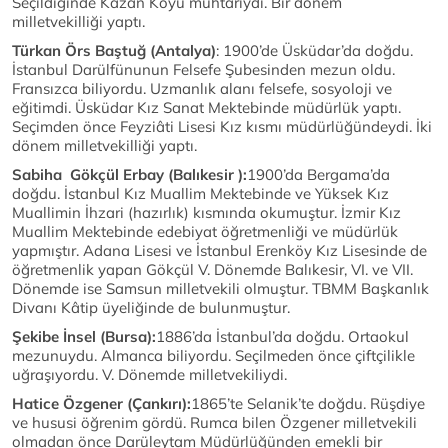
Seçildiğinde Kazan Köyü muhtarıydı. Bir dönem
milletvekilliği yaptı.
Türkan Örs Baştuğ (Antalya)
: 1900’de Üsküdar’da doğdu.
İstanbul Darülfünunun Felsefe Şubesinden mezun oldu.
Fransızca biliyordu. Uzmanlık alanı felsefe, sosyoloji ve
eğitimdi. Üsküdar Kız Sanat Mektebinde müdürlük yaptı.
Seçimden önce Feyziâti Lisesi Kız kısmı müdürlüğündeydi. İki
dönem milletvekilliği yaptı.
Sabiha Gökçül Erbay (Balıkesir ):
1900’da Bergama’da
doğdu. İstanbul Kız Muallim Mektebinde ve Yüksek Kız
Muallimin İhzari (hazırlık) kısmında okumuştur. İzmir Kız
Muallim Mektebinde edebiyat öğretmenliği ve müdürlük
yapmıştır. Adana Lisesi ve İstanbul Erenköy Kız Lisesinde de
öğretmenlik yapan Gökçül V. Dönemde Balıkesir, VI. ve VII.
Dönemde ise Samsun milletvekili olmuştur. TBMM Başkanlık
Divanı Kâtip üyeliğinde de bulunmuştur.
Şekibe İnsel (Bursa):
1886’da İstanbul’da doğdu. Ortaokul
mezunuydu. Almanca biliyordu. Seçilmeden önce çiftçilikle
uğraşıyordu. V. Dönemde milletvekiliydi.
Hatice Özgener (Çankırı):
1865’te Selanik’te doğdu. Rüşdiye
ve hususi öğrenim gördü. Rumca bilen Özgener milletvekili
olmadan önce Darüleytam Müdürlüğünden emekli bir