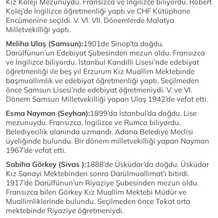
Kız Koleji Mezunuydu. Fransızca ve İngilizce biliyordu. Robert
Kolej’de İngilizce öğretmenliği yaptı ve CHF Kütüphane
Encümenine seçildi. V. VI. VII. Dönemlerde Malatya
Milletvekilliği yaptı.
Meliha Ulaş (Samsun):
1901de Sinop’ta doğdu.
Darülfünun’un Edebiyat Şubesinden mezun oldu. Fransızca
ve İngilizce biliyordu. İstanbul Kandilli Lisesi’nde edebiyat
öğretmenliği ile beş yıl Erzurum Kız Muallim Mektebinde
başmuallimlik ve edebiyat öğretmenliği yaptı. Seçilmeden
önce Samsun Lisesi’nde edebiyat öğretmeniydi. V. ve VI.
Dönem Samsun Milletvekilliği yapan Ulaş 1942’de vefat etti.
Esma Nayman (Seyhan):
1899’da İstanbul’da doğdu. Lise
mezunuydu. Fransızca, İngilizce ve Rumca biliyordu.
Belediyecilik alanında uzmandı. Adana Belediye Meclisi
üyeliğinde bulundu. Bir dönem milletvekilliği yapan Nayman
1967’de vefat etti.
Sabiha Görkey (Sivas ):
1888’de Üsküdar’da doğdu. Üsküdar
Kız Sanayi Mektebinden sonra Darülmuallimat’ı bitirdi.
1917’de Darülfünun’un Riyaziye Şubesinden mezun oldu.
Fransızca bilen Görkey Kız Muallim Mektebi Müdür ve
Muallimliklerinde bulundu. Seçilmeden önce Tokat orta
mektebinde Riyaziye öğretmeniydi.