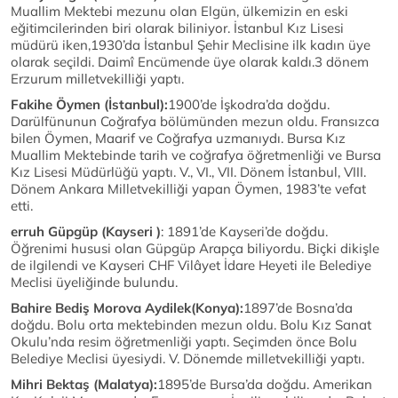
Muallim Mektebi mezunu olan Elgün, ülkemizin en eski
eğitimcilerinden biri olarak biliniyor. İstanbul Kız Lisesi
müdürü iken,1930’da İstanbul Şehir Meclisine ilk kadın üye
olarak seçildi. Daimî Encümende üye olarak kaldı.3 dönem
Erzurum milletvekilliği yaptı.
Fakihe Öymen (İstanbul):
1900’de İşkodra’da doğdu.
Darülfünunun Coğrafya bölümünden mezun oldu. Fransızca
bilen Öymen, Maarif ve Coğrafya uzmanıydı. Bursa Kız
Muallim Mektebinde tarih ve coğrafya öğretmenliği ve Bursa
Kız Lisesi Müdürlüğü yaptı. V., VI., VII. Dönem İstanbul, VIII.
Dönem Ankara Milletvekilliği yapan Öymen, 1983’te vefat
etti.
erruh Güpgüp (Kayseri )
: 1891’de Kayseri’de doğdu.
Öğrenimi hususi olan Güpgüp Arapça biliyordu. Biçki dikişle
de ilgilendi ve Kayseri CHF Vilâyet İdare Heyeti ile Belediye
Meclisi üyeliğinde bulundu.
Bahire Bediş Morova Aydilek(Konya):
1897’de Bosna’da
doğdu. Bolu orta mektebinden mezun oldu. Bolu Kız Sanat
Okulu’nda resim öğretmenliği yaptı. Seçimden önce Bolu
Belediye Meclisi üyesiydi. V. Dönemde milletvekilliği yaptı.
Mihri Bektaş (Malatya):
1895’de Bursa’da doğdu. Amerikan