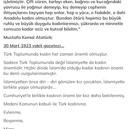
işletmiştir. Çift süren, tarlayı eken, kağnısı ve kucağındaki
yavrusu ile yağmur demeyip, kış demeyip cephenin
ihtiyaçlarını taşıyan hep onlar, hep o yüce, o fedakâr, o ilahi
Anadolu kadını olmuştur. Bundan ötürü hepimiz bu büyük
ruhlu ve büyük duygulu kadınlarımızı, şükranla ve minnetle
sonsuza kadar aziz ve kutsal bilelim."
Mustafa Kemal Atatürk:
30 Mart 1923 vakit gazetesi...
Türk Toplumunda kadın her zaman önemli olmuştur.
Sadece Türk Toplumunda değil İslamiyette de kadın
önemlidir. Hiçbir dinde İslam’da olduğu kadar kadının önemi
bu denli vurgulanmamıştır.
İslamiyetten önce diri – diri gömülen kız çocukları, İslamiyetle
birlikte yaşar olmuşlardır…
Cumhuriyet’le birlikte kadının önemi bir kez daha belirlenmiş.
Medeni Kanunun kabuli ile Türk kadınına;
Evlenme,
Boşanma,
Miras,