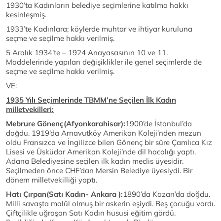
1930’ta Kadınların belediye seçimlerine katılma hakkı
kesinleşmiş.
1933’te Kadınlara; köylerde muhtar ve ihtiyar kuruluna
seçme ve seçilme hakkı verilmiş.
5 Aralık 1934’te – 1924 Anayasasının 10 ve 11.
Maddelerinde yapılan değişiklikler ile genel seçimlerde de
seçme ve seçilme hakkı verilmiş.
VE:
1935 Yılı Seçimlerinde TBMM’ne Seçilen İlk Kadın
milletvekilleri:
Mebrure Gönenç(Afyonkarahisar):
1900’de İstanbul’da
doğdu. 1919’da Arnavutköy Amerikan Koleji’nden mezun
oldu Fransızca ve İngilizce bilen Gönenç bir süre Çamlıca Kız
Lisesi ve Üsküdar Amerikan Koleji’nde dil hocalığı yaptı.
Adana Belediyesine seçilen ilk kadın meclis üyesidir.
Seçilmeden önce CHF’dan Mersin Belediye üyesiydi. Bir
dönem milletvekilliği yaptı.
Hatı Çırpan(Satı Kadın- Ankara ):
1890’da Kazan’da doğdu.
Milli savaşta malûl olmuş bir askerin eşiydi. Beş çocuğu vardı.
Çiftçilikle uğraşan Satı Kadın hususi eğitim gördü.