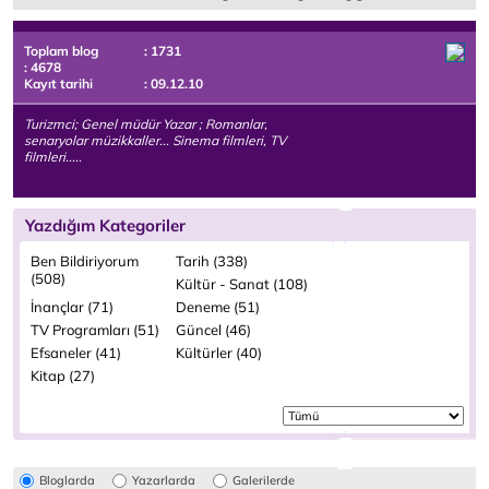
Toplam blog
: 1731
: 4678
Kayıt tarihi
: 09.12.10
Turizmci; Genel müdür Yazar ; Romanlar,
senaryolar müzikkaller... Sinema filmleri, TV
filmleri.....
Yazdığım Kategoriler
Ben Bildiriyorum
Tarih (338)
(508)
Kültür - Sanat (108)
İnançlar (71)
Deneme (51)
TV Programları (51)
Güncel (46)
Efsaneler (41)
Kültürler (40)
Kitap (27)
Bloglarda
Yazarlarda
Galerilerde