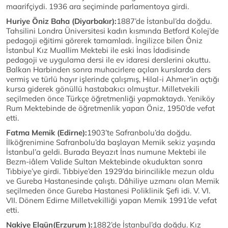
maarifçiydi. 1936 ara seçiminde parlamentoya girdi.
Huriye Öniz Baha (Diyarbakır):
1887’de İstanbul’da doğdu.
Tahsilini Londra Üniversitesi kadın kısmında Betford Kolej’de
pedagoji eğitimi görerek tamamladı. İngilizce bilen Öniz
İstanbul Kız Muallim Mektebi ile eski İnas İdadisinde
pedagoji ve uygulama dersi ile ev idaresi derslerini okuttu.
Balkan Harbinden sonra muhacirlere açılan kurslarda ders
vermiş ve türlü hayır işlerinde çalışmış, Hilal-i Ahmer’in açtığı
kursa giderek gönüllü hastabakıcı olmuştur. Milletvekili
seçilmeden önce Türkçe öğretmenliği yapmaktaydı. Yeniköy
Rum Mektebinde de öğretmenlik yapan Öniz, 1950’de vefat
etti.
Fatma Memik (Edirne):
1903’te Safranbolu’da doğdu.
İlköğrenimine Safranbolu’da başlayan Memik sekiz yaşında
İstanbul’a geldi. Burada Beyazıt İnas numune Mektebi ile
Bezm-iâlem Valide Sultan Mektebinde okuduktan sonra
Tıbbiye’ye girdi. Tıbbiye’den 1929’da birincilikle mezun oldu
ve Gureba Hastanesinde çalıştı. Dâhiliye uzmanı olan Memik
seçilmeden önce Gureba Hastanesi Poliklinik Şefi idi. V. VI.
VII. Dönem Edirne Milletvekilliği yapan Memik 1991’de vefat
etti.
Nakiye Elgün(Erzurum ):
1882’de İstanbul’da doğdu. Kız