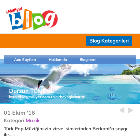
Blog Kategorileri
Ana Sayfam
Hakkımda
Bloglarım
Dursun TOMBUL
http://blog.milliyet.com.tr/birbeyoglusairitr
01 Ekim '16
Kategori
Müzik
Türk Pop Müziğimizin zirve isimlerinden Berkant'a saygı
ile.....