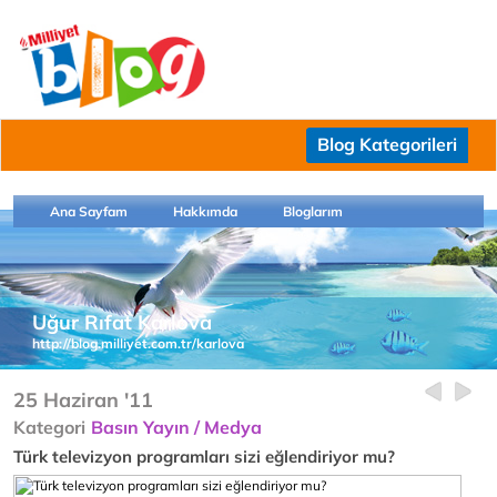
Blog Kategorileri
Ana Sayfam
Hakkımda
Bloglarım
Uğur Rıfat Karlova
http://blog.milliyet.com.tr/karlova
25 Haziran '11
Kategori
Basın Yayın / Medya
Türk televizyon programları sizi eğlendiriyor mu?