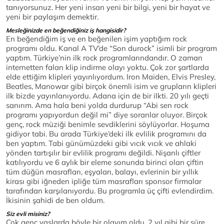
tanıyorsunuz. Her yeni insan yeni bir bilgi, yeni bir hayat ve
yeni bir paylaşım demektir.
Mesleğinizde en beğendiğiniz iş hangisidir?
En beğendiğim iş ve en beğenilen işim yaptığım rock
programı oldu. Kanal A TV’de “Son durock” isimli bir program
yaptım. Türkiye’nin ilk rock programlarındandır. O zaman
internetten falan klip indirme olayı yoktu. Çok zor şartlarda
elde ettiğim klipleri yayınlıyordum. Iron Maiden, Elvis Presley,
Beatles, Manowar gibi birçok önemli isim ve grupların klipleri
ilk bizde yayınlanıyordu. Adana için de bir ilkti. 20 yılı geçti
sanırım. Ama hala beni yolda durdurup “Abi sen rock
programı yapıyordun değil mi” diye soranlar oluyor. Birçok
genç, rock müziği benimle sevdiklerini söylüyorlar. Hoşuma
gidiyor tabi. Bu arada Türkiye’deki ilk evlilik programını da
ben yaptım. Tabi günümüzdeki gibi vıcık vıcık ve ahlaki
yönden tartışılır bir evlilik programı değildi. Nişanlı çiftler
katılıyordu ve 6 aylık bir eleme sonunda birinci olan çiftin
tüm düğün masrafları, eşyaları, balayı, evlerinin bir yıllık
kirası gibi iğneden ipliğe tüm masrafları sponsor firmalar
tarafından karşılanıyordu. Bu programla üç çifti evlendirdim.
İkisinin şahidi de ben oldum.
Siz evli misiniz?
Çok genç yaşlarda böyle bir olayım oldu. 2 yıl gibi bir süre