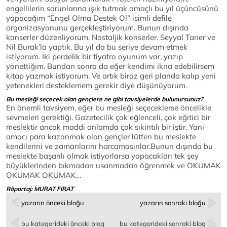
engellilerin sorunlarına ışık tutmak amaçlı bu yıl üçüncüsünü
yapacağım “Engel Olma Destek Ol” isimli defile
organizasyonunu gerçekleştiriyorum. Bunun dışında
konserler düzenliyorum. Nostaljik konserler. Seyyal Taner ve
Nil Burak’la yaptık. Bu yıl da bu seriye devam etmek
istiyorum. İki perdelik bir tiyatro oyunum var, yazıp
yönettiğim. Bundan sonra da eğer kendimi ikna edebilirsem
kitap yazmak istiyorum. Ve artık biraz geri planda kalıp yeni
yetenekleri desteklemem gerekir diye düşünüyorum.
Bu mesleği seçecek olan gençlere ne gibi tavsiyelerde bulunursunuz?
En önemli tavsiyem, eğer bu mesleği seçeceklerse öncelikle
sevmeleri gerektiği. Gazetecilik çok eğlenceli, çok eğitici bir
meslektir ancak maddi anlamda çok sıkıntılı bir iştir. Yani
amacı para kazanmak olan gençler lütfen bu meslekte
kendilerini ve zamanlarını harcamasınlar.Bunun dışında bu
meslekte başarılı olmak istiyorlarsa yapacakları tek şey
büyüklerinden bıkmadan usanmadan öğrenmek ve OKUMAK
OKUMAK OKUMAK…
Röportaj: MURAT FIRAT
yazarın önceki bloğu
yazarın sonraki bloğu
bu kategorideki önceki blog
bu kategorideki sonraki blog