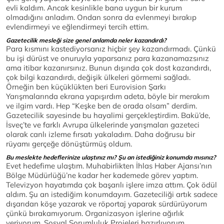
evli kaldım. Ancak kesinlikle bana uygun bir kurum
olmadığını anladım. Ondan sonra da evlenmeyi bırakıp
evlendirmeyi ve eğlendirmeyi tercih ettim.
Gazetecilik mesleği size genel anlamda neler kazandırdı?
Para kısmını kastediyorsanız hiçbir şey kazandırmadı. Çünkü
bu işi dürüst ve onuruyla yaparsanız para kazanamazsınız
ama itibar kazanırsınız. Bunun dışında çok dost kazandırdı,
çok bilgi kazandırdı, değişik ülkeleri görmemi sağladı.
Örneğin ben küçüklükten beri Eurovision Şarkı
Yarışmalarında ekrana yapışırdım adeta, böyle bir merakım
ve ilgim vardı. Hep “Keşke ben de orada olsam” derdim.
Gazetecilik sayesinde bu hayalimi gerçekleştirdim. Bakü’de,
İsveç’te ve farklı Avrupa ülkelerinde yarışmaları gazeteci
olarak canlı izleme fırsatı yakaladım. Daha doğrusu bir
rüyamı gerçeğe dönüştürmüş oldum.
Bu meslekte hedeflerinize ulaştınız mı? Şu an istediğiniz konumda mısınız?
Evet hedefime ulaştım. Muhabirlikten İhlas Haber Ajansı’nın
Bölge Müdürlüğü’ne kadar her kademede görev yaptım.
Televizyon hayatımda çok başarılı işlere imza attım. Çok ödül
aldım. Şu an istediğim konumdayım. Gazeteciliği artık sadece
dışarıdan köşe yazarak ve röportaj yaparak sürdürüyorum
çünkü bırakamıyorum. Organizasyon işlerine ağırlık
veriyorum. Sosyal Sorumluluk Projeleri hazırlıyorum,