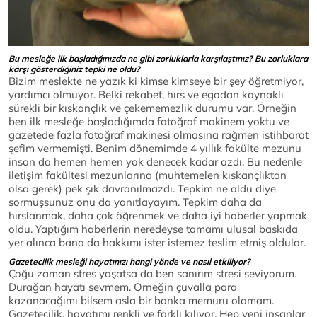
Bu mesleğe ilk başladığınızda ne gibi zorluklarla karşılaştınız? Bu zorluklara
karşı gösterdiğiniz tepki ne oldu?
Bizim meslekte ne yazık ki kimse kimseye bir şey öğretmiyor,
yardımcı olmuyor. Belki rekabet, hırs ve egodan kaynaklı
sürekli bir kıskançlık ve çekememezlik durumu var. Örneğin
ben ilk mesleğe başladığımda fotoğraf makinem yoktu ve
gazetede fazla fotoğraf makinesi olmasına rağmen istihbarat
şefim vermemişti. Benim dönemimde 4 yıllık fakülte mezunu
insan da hemen hemen yok denecek kadar azdı. Bu nedenle
iletişim fakültesi mezunlarına (muhtemelen kıskançlıktan
olsa gerek) pek şık davranılmazdı. Tepkim ne oldu diye
sormuşsunuz onu da yanıtlayayım. Tepkim daha da
hırslanmak, daha çok öğrenmek ve daha iyi haberler yapmak
oldu. Yaptığım haberlerin neredeyse tamamı ulusal baskıda
yer alınca bana da hakkımı ister istemez teslim etmiş oldular.
Gazetecilik mesleği hayatınızı hangi yönde ve nasıl etkiliyor?
Çoğu zaman stres yaşatsa da ben sanırım stresi seviyorum.
Durağan hayatı sevmem. Örneğin çuvalla para
kazanacağımı bilsem asla bir banka memuru olamam.
Gazetecilik, hayatımı renkli ve farklı kılıyor. Hep yeni insanlar