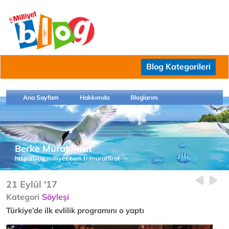
Blog Kategorileri
Ana Sayfam
Hakkımda
Bloglarım
Berke Murat Fırat
http://blog.milliyet.com.tr/muratfirat
21 Eylül '17
Kategori
Söyleşi
Türkiye’de ilk evlilik programını o yaptı