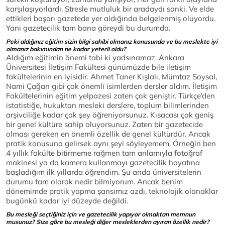
karşılaşıyorlardı. Stresle mutluluk bir aradaydı sanki. Ve elde
ettikleri başarı gazetede yer aldığında belgelenmiş oluyordu.
Yani gazetecilik tam bana göreydi bu durumda.
Peki aldığınız eğitim sizin bilgi sahibi olmanız konusunda ve bu meslekte iyi
olmanız bakımından ne kadar yeterli oldu?
Aldığım eğitimin önemi tabi ki yadsınamaz. Ankara
Üniversitesi İletişim Fakültesi günümüzde bile iletişim
fakültelerinin en iyisidir. Ahmet Taner Kışlalı, Mümtaz Soysal,
Nami Çağan gibi çok önemli isimlerden dersler aldım. İletişim
Fakültelerinin eğitim yelpazesi zaten çok geniştir. Türkçe’den
istatistiğe, hukuktan mesleki derslere, toplum bilimlerinden
arşivciliğe kadar çok şey öğreniyorsunuz. Kısacası çok geniş
bir genel kültüre sahip oluyorsunuz. Zaten bir gazetecide
olması gereken en önemli özellik de genel kültürdür. Ancak
pratik konusuna gelirsek aynı şeyi söyleyemem. Örneğin ben
4 yıllık fakülte bitirmeme rağmen tam anlamıyla fotoğraf
makinesi ya da kamera kullanmayı gazetecilik hayatına
başladığım ilk yıllarda öğrendim. Şu anda üniversitelerin
durumu tam olarak nedir bilmiyorum. Ancak benim
dönemimde pratik yapma şansımız azdı, teknolojik olanaklar
bugünkü kadar iyi düzeyde değildi.
Bu mesleği seçtiğiniz için ve gazetecilik yapıyor olmaktan memnun
musunuz? Size göre bu mesleği diğer mesleklerden ayıran özellik nedir?