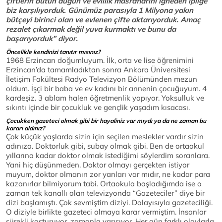
çiftlerin bütün düğün ve evlilik masraflarını iğneden ipliğe
biz karşılıyorduk. Günümüz parasıyla 1 Milyona yakın
bütçeyi birinci olan ve evlenen çifte aktarıyorduk. Amaç
rezalet çıkarmak değil yuva kurmaktı ve bunu da
başarıyorduk” diyor.
Öncelikle kendinizi tanıtır mısınız?
1968 Erzincan doğumluyum. İlk, orta ve lise öğrenimini
Erzincan’da tamamladıktan sonra Ankara Üniversitesi
İletişim Fakültesi Radyo Televizyon Bölümünden mezun
oldum. İşçi bir baba ve ev kadını bir annenin çocuğuyum. 4
kardeşiz. 3 ablam halen öğretmenlik yapıyor. Yoksulluk ve
sıkıntı içinde bir çocukluk ve gençlik yaşadım kısacası.
Çocukken gazeteci olmak gibi bir hayaliniz var mıydı ya da ne zaman bu
kararı aldınız?
Çok küçük yaşlarda sizin için seçilen meslekler vardır sizin
adınıza. Doktorluk gibi, subay olmak gibi. Ben de ortaokul
yıllarına kadar doktor olmak istediğimi söylerdim soranlara.
Yani hiç düşünmeden. Doktor olmayı gerçekten istiyor
muyum, doktor olmanın zor yanları var mıdır, ne kadar para
kazanırlar bilmiyorum tabi. Ortaokula başladığımda ise o
zaman tek kanallı olan televizyonda “Gazeteciler” diye bir
dizi başlamıştı. Çok sevmiştim diziyi. Dolayısıyla gazeteciliği.
O diziyle birlikte gazeteci olmaya karar vermiştim. İnsanlar
sürekli koşturuyor, zamanla yarışıyor, Her gün farklı olaylarla