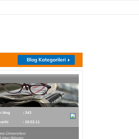
Blog Kategorileri
m blog
: 343
tarihi
: 19.02.11
a Üniversitesi
i İdari Bilimler