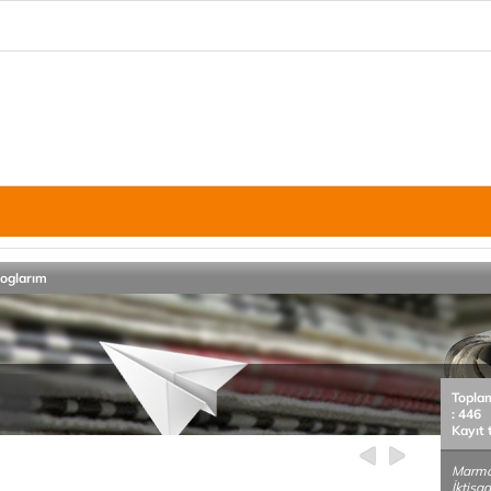
loglarım
Topla
: 446
Kayıt 
Marmar
İktisad