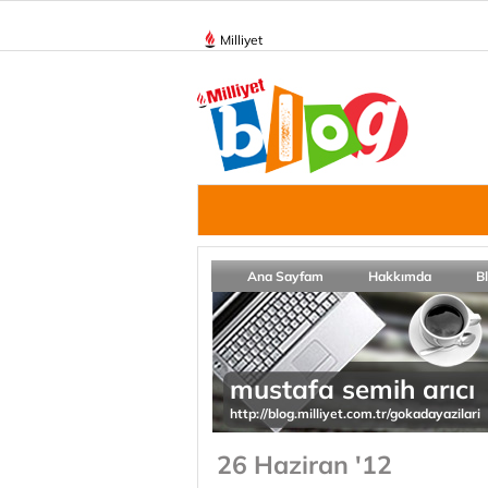
Milliyet
Ana Sayfam
Hakkımda
B
mustafa semih arıcı
http://blog.milliyet.com.tr/gokadayazilari
26 Haziran '12