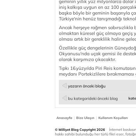
geminin yıllık yüz milyonlarca dolar 
iniş kalkışa uygun en az 100 parçalı
başka böyle bir geminin başarıyla ça
Türkiye'nin henüz tanışmadığı teknol
Ancak herşeye rağmen sabırsızlıkla b
olmaktan küresel güç olmaya geçiş y
olması artık bir gereklilik haline gelec
Özellikle güç dengelerinin Güneydoğ
Okyanusu'nda uçak gemisi ile destek
olarak karşımıza çıkacaktır.
Tıpkı 16.yüzyılda Piri Reis komutas
meydanı Portekizlilere bırakmaması 
yazarın önceki bloğu
bu kategorideki önceki blog
kate
|
|
Anasayfa
Bize Ulaşın
Kullanım Koşulları
İnternet baskısınd
© Milliyet Blog Copyright 2026
hakkı sahibi bulunduğu her türlü fikri eser, fotoğr