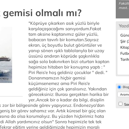
Fakült
mast..
 gemisi olmalı mı?
"Köprüye çıkarken asık yüzlü biriyle
Yazd
karşılaçaşacağımı sanıyordum.Fakat
tam aksine kaptanımız güler yüzlü,
Günc
babacan tavırlı bir komutan.Sayısız
Şiir 
ekran, üç boyutlu bulut görüntüler ve
Kitap
yanıp sönen ışıklı tablolarıyla bir uzay
Futbo
üssünü andıran köprüde şaşkınlıkla
Tarih
sağa sola bakınırken bizi oturtan kaptan
hepimize hitaben bir konuşma yaptı : "
Piri Reis'e hoş geldiniz çocuklar " dedi. "
Donanmamızın hiçbir gemisi
küçümsenemez ama Piri Reis'e
Blo
geldiğiniz için çok şanslısınız. Yakından
göreceksiniz: Burası gerçekten harika bir
yer..Ancak bir o kadar da bilgi, disiplin
Sad
ok zor bir bölgesinde görev yapıyoruz. Endonezya'dan
eniş bir görev sahamız var. Artık küresel bir güç olan
asına da olsa korumalıyız. Bu yüzden hiçbirimiz hata
ydi Allah yardımcınız olsun" Sonra hepimizle tek tek
 Tekrar eğitim yerine geldiğimizde hepimizin moralı