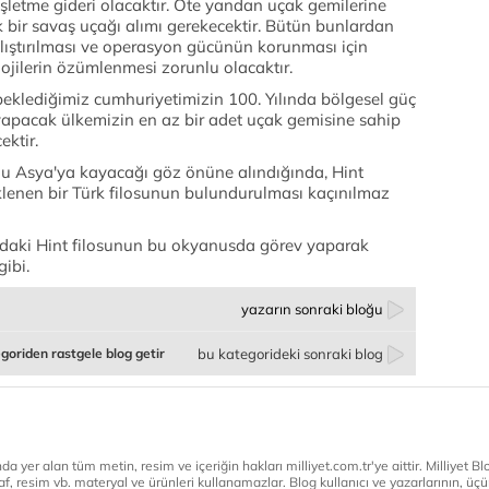
işletme gideri olacaktır. Öte yandan uçak gemilerine
k bir savaş uçağı alımı gerekecektir. Bütün bunlardan
lıştırılması ve operasyon gücünün korunması için
ojilerin özümlenmesi zorunlu olacaktır.
eklediğimiz cumhuriyetimizin 100. Yılında bölgesel güç
apacak ülkemizin en az bir adet uçak gemisine sahip
ektir.
u Asya'ya kayacağı göz önüne alındığında, Hint
lenen bir Türk filosunun bulundurulması kaçınılmaz
ındaki Hint filosunun bu okyanusda görev yaparak
gibi.
yazarın sonraki bloğu
goriden rastgele blog getir
bu kategorideki sonraki blog
a yer alan tüm metin, resim ve içeriğin hakları milliyet.com.tr'ye aittir. Milliyet Blog
af, resim vb. materyal ve ürünleri kullanamazlar. Blog kullanıcı ve yazarlarının, üçün