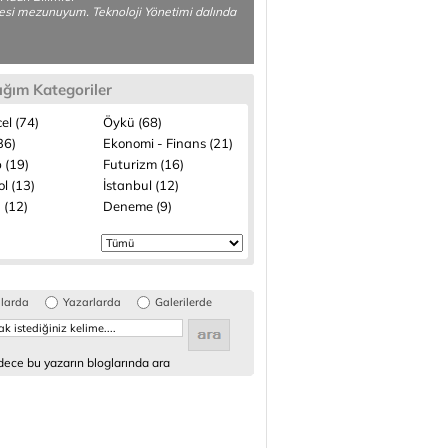
esi mezunuyum. Teknoloji Yönetimi dalında
ığım Kategoriler
el (74)
Öykü (68)
(36)
Ekonomi - Finans (21)
 (19)
Futurizm (16)
l (13)
İstanbul (12)
 (12)
Deneme (9)
glarda
Yazarlarda
Galerilerde
ece bu yazarın bloglarında ara