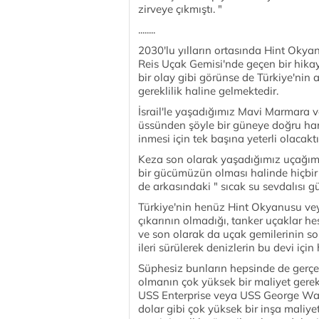
zirveye çıkmıştı. "
........
2030'lu yılların ortasında Hint Okya
Reis Uçak Gemisi'nde geçen bir hika
bir olay gibi görünse de Türkiye'nin 
gereklilik haline gelmektedir.
İsrail'le yaşadığımız Mavi Marmara v
üssünden şöyle bir güneye doğru har
inmesi için tek başına yeterli olacaktı
Keza son olarak yaşadığımız uçağım
bir gücümüzün olması halinde hiçb
de arkasındaki " sıcak su sevdalısı g
Türkiye'nin henüz Hint Okyanusu veya 
çıkarının olmadığı, tanker uçaklar he
ve son olarak da uçak gemilerinin so
ileri sürülerek denizlerin bu devi için
Süphesiz bunların hepsinde de gerçekl
olmanın çok yüksek bir maliyet gerek
USS Enterprise veya USS George Wash
dolar gibi çok yüksek bir inşa maliyet