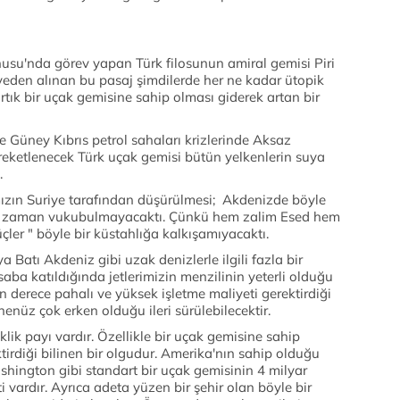
nusu'nda görev yapan Türk filosunun amiral gemisi Piri
yeden alınan bu pasaj şimdilerde her ne kadar ütopik
artık bir uçak gemisine sahip olması giderek artan bir
e Güney Kıbrıs petrol sahaları krizlerinde Aksaz
eketlenecek Türk uçak gemisi bütün yelkenlerin suya
.
ızın Suriye tarafından düşürülmesi; Akdenizde böyle
ir zaman vukubulmayacaktı. Çünkü hem zalim Esed hem
üçler " böyle bir küstahlığa kalkışamıyacaktı.
Batı Akdeniz gibi uzak denizlerle ilgili fazla bir
saba katıldığında jetlerimizin menzilinin yeterli olduğu
n derece pahalı ve yüksek işletme maliyeti gerektirdiği
 henüz çok erken olduğu ileri sürülebilecektir.
ik payı vardır. Özellikle bir uçak gemisine sahip
tirdiği bilinen bir olgudur. Amerika'nın sahip olduğu
ington gibi standart bir uçak gemisinin 4 milyar
i vardır. Ayrıca adeta yüzen bir şehir olan böyle bir