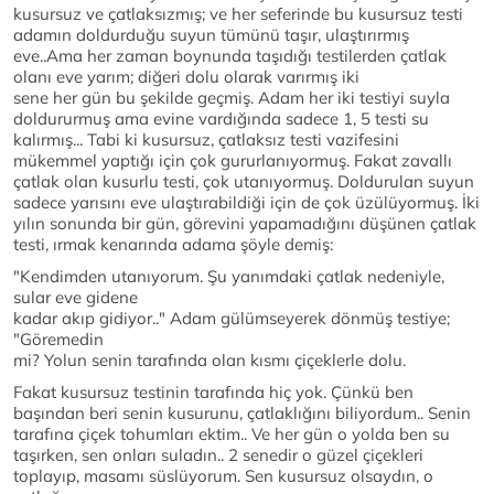
kusursuz ve çatlaksızmış; ve her seferinde bu kusursuz testi
adamın doldurduğu suyun tümünü taşır, ulaştırırmış
eve..Ama her zaman boynunda taşıdığı testilerden çatlak
olanı eve yarım; diğeri dolu olarak varırmış iki
sene her gün bu şekilde geçmiş. Adam her iki testiyi suyla
doldururmuş ama evine vardığında sadece 1, 5 testi su
kalırmış... Tabi ki kusursuz, çatlaksız testi vazifesini
mükemmel yaptığı için çok gururlanıyormuş. Fakat zavallı
çatlak olan kusurlu testi, çok utanıyormuş. Doldurulan suyun
sadece yarısını eve ulaştırabildiği için de çok üzülüyormuş. İki
yılın sonunda bir gün, görevini yapamadığını düşünen çatlak
testi, ırmak kenarında adama şöyle demiş:
"Kendimden utanıyorum. Şu yanımdaki çatlak nedeniyle,
sular eve gidene
kadar akıp gidiyor.." Adam gülümseyerek dönmüş testiye;
"Göremedin
mi? Yolun senin tarafında olan kısmı çiçeklerle dolu.
Fakat kusursuz testinin tarafında hiç yok. Çünkü ben
başından beri senin kusurunu, çatlaklığını biliyordum.. Senin
tarafına çiçek tohumları ektim.. Ve her gün o yolda ben su
taşırken, sen onları suladın.. 2 senedir o güzel çiçekleri
toplayıp, masamı süslüyorum. Sen kusursuz olsaydın, o