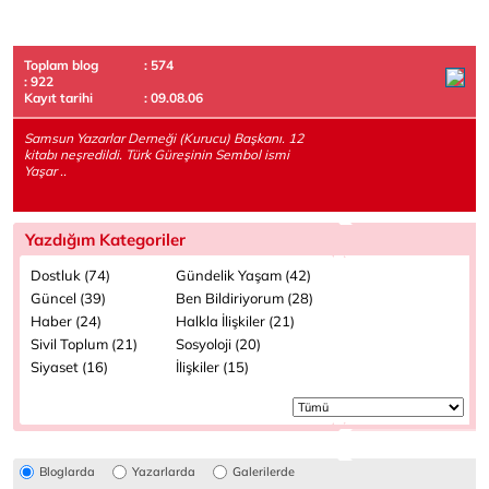
Toplam blog
: 574
: 922
Kayıt tarihi
: 09.08.06
Samsun Yazarlar Derneği (Kurucu) Başkanı. 12
kitabı neşredildi. Türk Güreşinin Sembol ismi
Yaşar ..
Yazdığım Kategoriler
Dostluk (74)
Gündelik Yaşam (42)
Güncel (39)
Ben Bildiriyorum (28)
Haber (24)
Halkla İlişkiler (21)
Sivil Toplum (21)
Sosyoloji (20)
Siyaset (16)
İlişkiler (15)
Bloglarda
Yazarlarda
Galerilerde