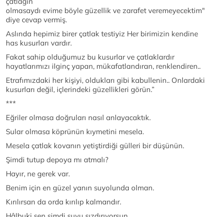
çatlağın
olmasaydı evime böyle güzellik ve zarafet veremeyecektim"
diye cevap vermiş.
Aslında hepimiz birer çatlak testiyiz Her birimizin kendine
has kusurları vardır.
Fakat sahip olduğumuz bu kusurlar ve çatlaklardır
hayatlarımızı ilginç yapan, mükafatlandıran, renklendiren..
Etrafımızdaki her kişiyi, oldukları gibi kabullenin.. Onlardaki
kusurları değil, içlerindeki güzellikleri görün.”
***
Eğriler olmasa doğruları nasıl anlayacaktık.
Sular olmasa köprünün kıymetini mesela.
Mesela çatlak kovanın yetiştirdiği gülleri bir düşünün.
Şimdi tutup depoya mı atmalı?
Hayır, ne gerek var.
Benim için en güzel yanın suyolunda olman.
Kırılırsan da orda kırılıp kalmandır.
Hâlbuki sen şimdi suyu sızdırıyorsun.