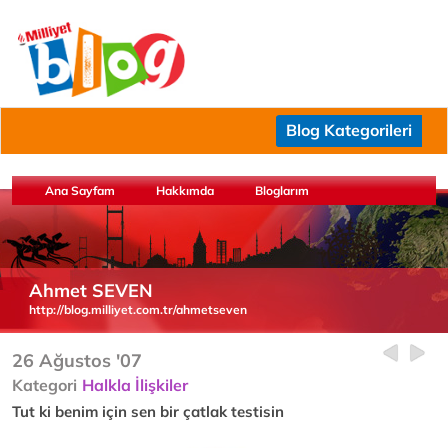
Blog Kategorileri
Ana Sayfam
Hakkımda
Bloglarım
Ahmet SEVEN
http://blog.milliyet.com.tr/ahmetseven
26 Ağustos '07
Kategori
Halkla İlişkiler
Tut ki benim için sen bir çatlak testisin