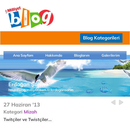
Blog Kategorileri
Ana Sayfam
Hakkımda
Bloglarım
Galerilerim
Erdoğan Şahin
http://blog.milliyet.com.tr/erdogansahin
27 Haziran '13
Kategori
Mizah
Twitçiler ve Twistçiler...