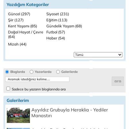
Yazdığım Kategoriler
Güncel (297)
Siyaset (231)
Şiir (127)
Eğitim (113)
Kent Yaşamı (85)
Gündelik Yaşam (68)
Doğal Hayat / Çevre
Futbol (57)
(64)
Haber (54)
Mizah (44)
Bloglarda
Yazarlarda
Galerilerde
Sadece bu yazarın bloglarında ara
Galerilerim
Ayyıldız Grubuyla Heraklia - Yediler
Manastırı