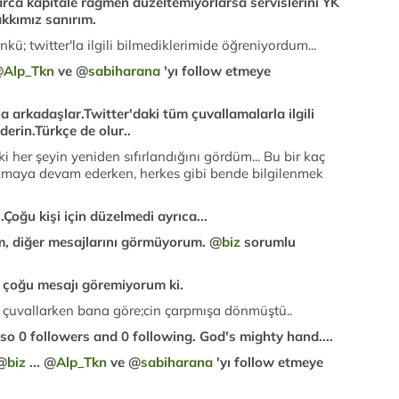
rca kapitale rağmen düzeltemiyorlarsa servislerini YK
kkımız sanırım.
kü; twitter'la ilgili bilmediklerimide öğreniyordum...
@
Alp_Tkn
ve @
sabiharana
'yı follow etmeye
 arkadaşlar.Twitter'daki tüm çuvallamalarla ilgili
erin.Türkçe de olur..
her şeyin yeniden sıfırlandığını gördüm... Bu bir kaç
r akmaya devam ederken, herkes gibi bende bilgilenmek
Çoğu kişi için düzelmedi ayrıca...
, diğer mesajlarını görmüyorum. @
biz
sorumlu
n çoğu mesajı göremiyorum ki.
re çuvallarken bana göre;cin çarpmışa dönmüştü..
o 0 followers and 0 following. God's mighty hand....
 @
biz
... @
Alp_Tkn
ve @
sabiharana
'yı follow etmeye