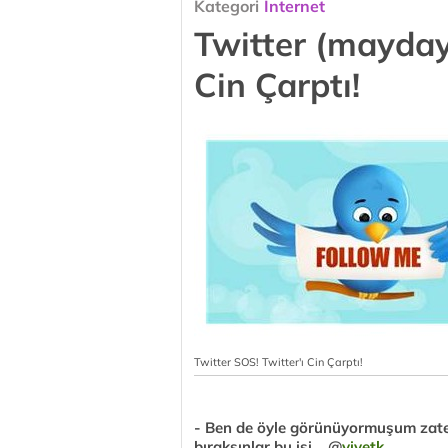
Kategori
İnternet
Twitter (mayday)
Cin Çarptı!
Twitter SOS! Twitter'ı Cin Çarptı!
- Ben de öyle görünüyormuşum zaten
bıraksınlar bu işi... @
vivetk