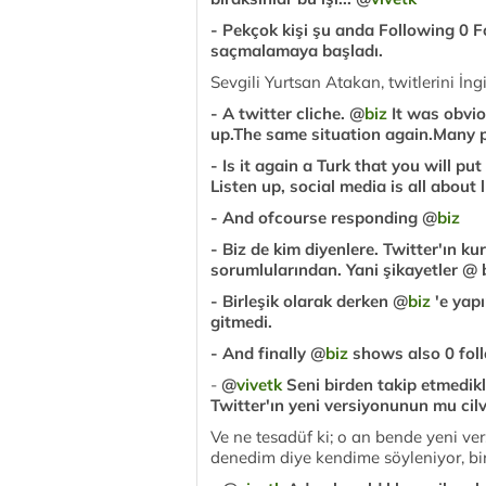
- Pekçok kişi şu anda Following 0 F
saçmalamaya başladı.
Sevgili Yurtsan Atakan, twitlerini İn
- A twitter cliche. @
biz
It was obvio
up.The same situation again.Many 
- Is it again a Turk that you will p
Listen up, social media is all about l
- And ofcourse responding @
biz
- Biz de kim diyenlere. Twitter'ın ku
sorumlularından. Yani şikayetler @ bi
- Birleşik olarak derken @
biz
'e yap
gitmedi.
- And finally @
biz
shows also 0 foll
-
@
vivetk
Seni birden takip etmedik
Twitter'ın yeni versiyonunun mu cil
Ve ne tesadüf ki; o an bende yeni v
denedim diye kendime söyleniyor, bir