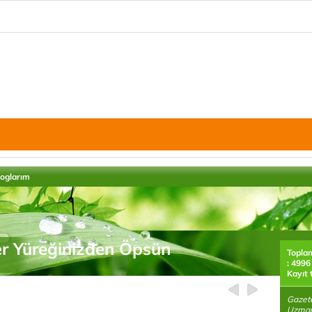
loglarım
r Yüreğinizden Öpsün
Topla
: 4996
Kayıt 
Gazete
Uzmanı