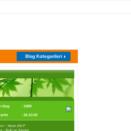
Blog Kategorileri
m blog
: 1989
tarihi
: 26.10.06
ci - Yazar (NLP
 - İlişki ve Yaşam