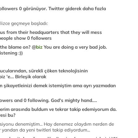
ollowers 0 görünüyor. Twitter giderek daha fazla
gilizce geçmeye başladı:
us from their headquarters that they will mess
people show 0 followers
ut the blame on? @
biz
You are doing a very bad job.
istening :))
rucularından, sürekli çöken teknolojisinin
z 'e... Birleşik olarak
ın şikayetleinizi demek istemiştim ama ayrı yazmadan
owers and 0 following. God's mighty hand....
lerim arasında buldum ve tekrar takip edemiyorum da.
vesi bu?
ersiyonu denemiştim... Hay denemez olaydım nerden de
 yandan da yeni twitleri takip ediyordum...