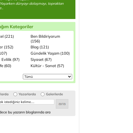
Yaşarken dünyayı dolaşmayı, topraktan
..
ığım Kategoriler
el (221)
Ben Bildiriyorum
(156)
ler (152)
Blog (121)
(107)
Gündelik Yaşam (100)
 Evlilik (97)
Siyaset (67)
fe (60)
Kültür - Sanat (57)
glarda
Yazarlarda
Galerilerde
ece bu yazarın bloglarında ara