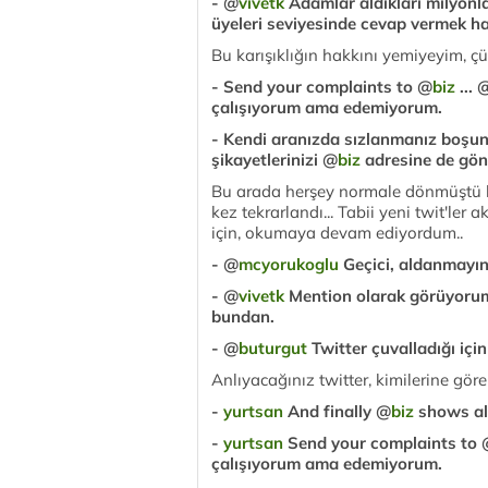
- @
vivetk
Adamlar aldıkları milyonla
üyeleri seviyesinde cevap vermek ha
Bu karışıklığın hakkını yemiyeyim, çün
- Send your complaints to @
biz
... 
çalışıyorum ama edemiyorum.
- Kendi aranızda sızlanmanız boşuna
şikayetlerinizi @
biz
adresine de gönd
Bu arada herşey normale dönmüştü ki 
kez tekrarlandı... Tabii yeni twit'le
için, okumaya devam ediyordum..
- @
mcyorukoglu
Geçici, aldanmayın.
- @
vivetk
Mention olarak görüyorum
bundan.
- @
buturgut
Twitter çuvalladığı içi
Anlıyacağınız twitter, kimilerine gö
-
yurtsan
And finally @
biz
shows als
-
yurtsan
Send your complaints to
çalışıyorum ama edemiyorum.