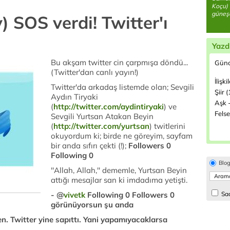
Koçu) 
güneşe
 SOS verdi! Twitter'ı
Yazd
Bu akşam twitter cin çarpmışa döndü...
Günc
(Twitter'dan canlı yayın!)
İlişki
Twitter'da arkadaş listemde olan; Sevgili
Şiir 
Aydın Tiryaki
Aşk -
(
http://twitter.com/aydintiryaki
) ve
Felse
Sevgili Yurtsan Atakan Beyin
(
http://twitter.com/yurtsan
) twitlerini
okuyordum ki; birde ne göreyim, sayfam
bir anda sıfırı çekti (!);
Followers 0
Following 0
Blo
''Allah, Allah,'' dememle, Yurtsan Beyin
attığı mesajlar san ki imdadıma yetişti.
- @
vivetk
Following 0 Followers 0
Sad
görünüyorsun şu anda
. Twitter yine sapıttı. Yani yapamıyacaklarsa