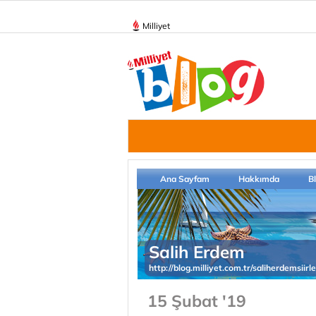
Milliyet
Ana Sayfam
Hakkımda
B
Salih Erdem
http://blog.milliyet.com.tr/saliherdemsiirle
15 Şubat '19