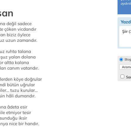
aydınl
san
Yazd
na değil sadece
kte çöken vicdandır
Şiir 
lan biziz öylece
ruz uzun zamandır.
z ruhta talana
şuz yalan dolana
Blo
r altta kalana
lan canım vatandır.
Sad
lerden köye doğrular
mdi bütün uğrular
ler… tuzu kurular…
in hâli dumandır.
na âdeta esir
le etmiyor tesir
 sunduğu iksir
ya nice bir handır.