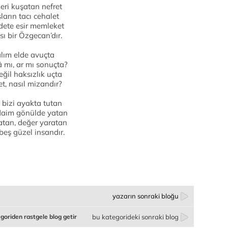
leri kuşatan nefret
ların tacı cehalet
dete esir memleket
ı bir Özgecan’dır.
lım elde avuçta
 mı, ar mı sonuçta?
ğil haksızlık uçta
et, nasıl mizandır?
bizi ayakta tutan
daim gönülde yatan
atan, değer yaratan
eş güzel insandır.
yazarın sonraki bloğu
goriden rastgele blog getir
bu kategorideki sonraki blog