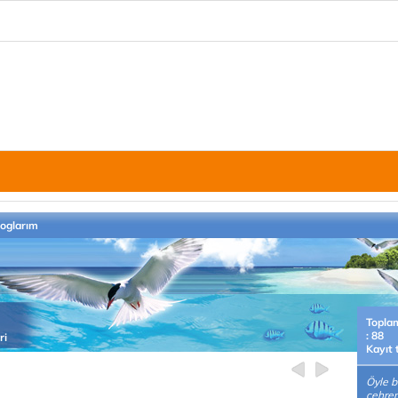
loglarım
Topla
: 88
ri
Kayıt 
Öyle b
çehren