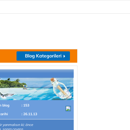
Blog Kategorileri
m blog
: 153
tarihi
: 26.11.13
ir yanmalısın ki; önce
, sonra çevren