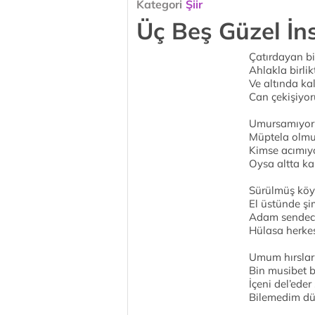
Kategori
Şiir
Üç Beş Güzel İn
Çatırdayan bi
Ahlakla birli
Ve altında ka
Can çekişiyo
Umursamıyoru
Müptela olmu
Kimse acımıyo
Oysa altta ka
Sürülmüş köy
El üstünde şi
Adam sendeci
Hülasa herkes
Umum hırsları
Bin musibet bi
İçeni del’eder
Bilemedim dün