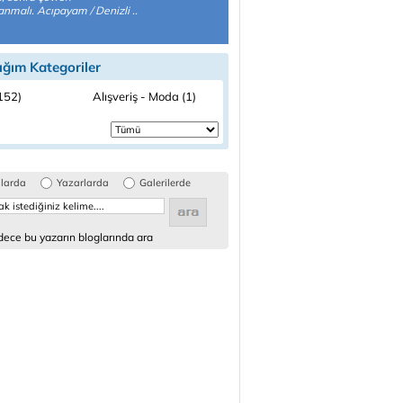
anmalı. Acıpayam / Denizli ..
ığım Kategoriler
(152)
Alışveriş - Moda (1)
glarda
Yazarlarda
Galerilerde
ece bu yazarın bloglarında ara