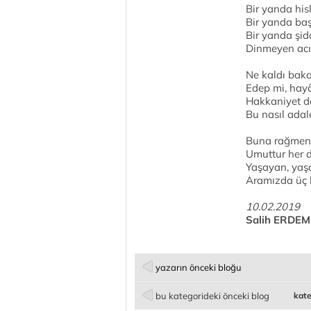
Bir yanda his
Bir yanda baş
Bir yanda şid
Dinmeyen acıs
Ne kaldı baka
Edep mi, hayâ
Hakkaniyet de
Bu nasıl adal
Buna rağmen 
Umuttur her 
Yaşayan, yaş
Aramızda üç b
10.02.2019
Salih ERDEM
yazarın önceki bloğu
bu kategorideki önceki blog
kate