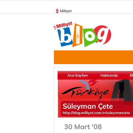
Milliyet
Ana Sayfam
Hakkımda
B
Süleyman Çete
http://blog.milliyet.com.tr/suleymancete
30 Mart '08