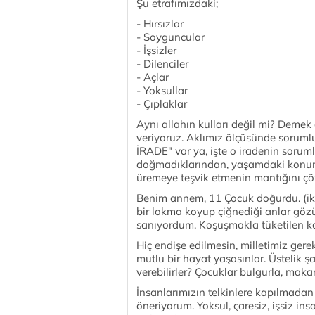
Şu etrafımızdaki;
- Hırsızlar
- Soyguncular
- İşsizler
- Dilenciler
- Açlar
- Yoksullar
- Çıplaklar
Aynı allahın kulları değil mi? Demek 
veriyoruz. Aklımız ölçüsünde sorumlu
İRADE" var ya, işte o iradenin soruml
doğmadıklarından, yaşamdaki konumla
üremeye teşvik etmenin mantığını ç
Benim annem, 11 Çocuk doğurdu. (ik
bir lokma koyup çiğnediği anlar göz
sanıyordum. Koşuşmakla tüketilen ko
Hiç endişe edilmesin, milletimiz ger
mutlu bir hayat yaşasınlar. Üstelik ş
verebilirler? Çocuklar bulgurla, mak
İnsanlarımızın telkinlere kapılmadan k
öneriyorum. Yoksul, çaresiz, işsiz i