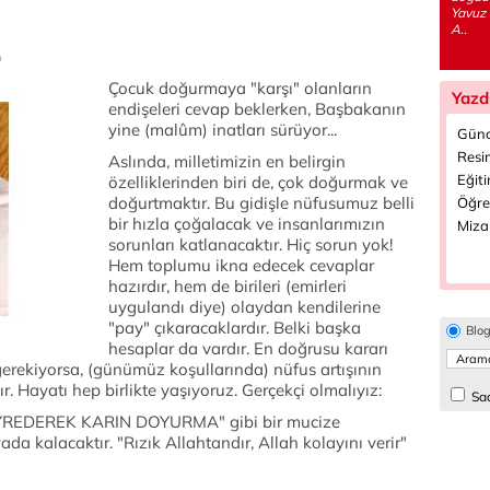
Yavuz 
A..
.
Çocuk doğurmaya "karşı" olanların
Yazd
endişeleri cevap beklerken, Başbakanın
yine (malûm) inatları sürüyor...
Günc
Resi
Aslında, milletimizin en belirgin
Eğiti
özelliklerinden biri de, çok doğurmak ve
doğurtmaktır. Bu gidişle nüfusumuz belli
Öğre
bir hızla çoğalacak ve insanlarımızın
Miza
sorunları katlanacaktır. Hiç sorun yok!
Hem toplumu ikna edecek cevaplar
hazırdır, hem de birileri (emirleri
uygulandı diye) olaydan kendilerine
"pay" çıkaracaklardır. Belki başka
Blo
hesaplar da vardır. En doğrusu kararı
gerekiyorsa, (günümüz koşullarında) nüfus artışının
 Hayatı hep birlikte yaşıyoruz. Gerçekçi olmalıyız:
Sad
 SEYREDEREK KARIN DOYURMA" gibi bir mucize
a kalacaktır. "Rızık Allahtandır, Allah kolayını verir"