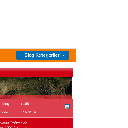
Blog Kategorileri
m blog
: 163
tarihi
: 15.01.07
ılında Trabzon'da
m. 1961 Erzurum