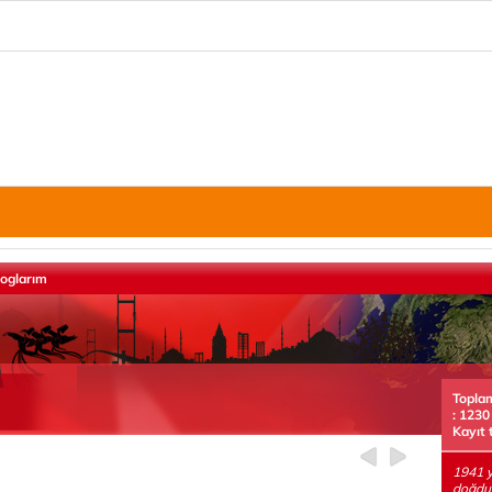
loglarım
Topla
: 1230
Kayıt 
1941 y
doğdu