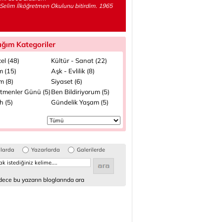
Selim İlköğretmen Okulunu bitirdim. 1965
ığım Kategoriler
el (48)
Kültür - Sanat (22)
m (15)
Aşk - Evlilik (8)
m (8)
Siyaset (6)
tmenler Günü (5)
Ben Bildiriyorum (5)
h (5)
Gündelik Yaşam (5)
glarda
Yazarlarda
Galerilerde
ece bu yazarın bloglarında ara