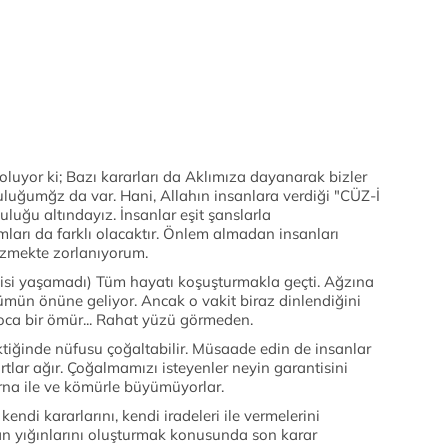
oluyor ki; Bazı kararları da Aklımıza dayanarak bizler
luğumğz da var. Hani, Allahın insanlara verdiği "CÜZ-İ
uluğu altındayız. İnsanlar eşit şanslarla
rı da farklı olacaktır. Önlem almadan insanları
özmekte zorlanıyorum.
isi yaşamadı) Tüm hayatı koşuşturmakla geçti. Ağzına
ümün önüne geliyor. Ancak o vakit biraz dinlendiğini
ca bir ömür... Rahat yüzü görmeden.
ektiğinde nüfusu çoğaltabilir. Müsaade edin de insanlar
artlar ağır. Çoğalmamızı isteyenler neyin garantisini
arna ile ve kömürle büyümüyorlar.
endi kararlarını, kendi iradeleri ile vermelerini
nsan yığınlarını oluşturmak konusunda son karar