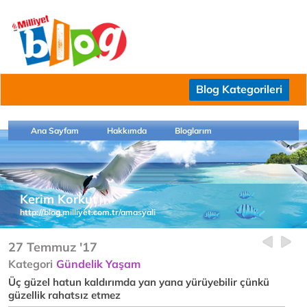
Blog Kategorileri
Ana Sayfam
Hakkımda
Bloglarım
Kerim Korkut
http://blog.milliyet.com.tr/amasyali
27 Temmuz '17
Kategori
Gündelik Yaşam
Üç güzel hatun kaldırımda yan yana yürüyebilir çünkü
güzellik rahatsız etmez