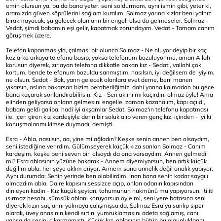
emin olursun ya, bu da bana yeter, seni soldurmam, aynı ismin gibi, yeter ki,
aramızda güven köprülerini sağlam kuralım. Solmaz yarına kızlar beni yalnız
bırakmayacak, şu gelecek olanların bir engeli olsa da gelmeseler. Solmaz -
Vedat, şimdi babamın eşi gelir, kapatmak zorundayım. Vedat - Tamam canım
görüşmek üzere.
Telefon kapanmasıyla, çalması bir olunca Solmaz - Ne oluyor deyip bir kaç
kez arka arkaya telefona basıp, yoksa telefonum bozuluyor mu, aman Allah
korusun diyerek, zırlayan telefona dikkatle bakan kız - Sedat;, vallahi çok
kortum, bende telefonum bozuldu sanmıştım, nasılsın, iyi değilsem de iyiyim,
ne olsun. Sedat - Bak, yarın gelecek olanlara evet deme, beni manen
yıkarsın, aslına bakarsan bizim beraberliğimizi dahi yarına kalmadan bu gece
bana kaçarak sonlandırabilirsin. Kız - Sen aklını mı kaçırdın, olmaz öyle! Ama
elinden geliyorsa onların gelmesini engelle, zaman kazanalım, kapı açıldı,
babam geldi galiba, hadi iyi akşamlar Sedat. Solmaz'ın telefonu kapatması
ile, içeri giren kız kardeşiyle derin bir soluk alıp veren genç kız, içinden - İyi ki
konuşmalarımı kimse duymadı, demişti.
Esra - Abla, nasılsın, aa, yine mi ağladın? Keşke senin annen ben olsaydım,
seni istediğine verirdim. Gülümseyerek küçük kıza sarılan Solmaz - Canım
kardeşim, keşke beni seven biri olsaydı da ona varsaydım. Annen gelmedi
mi? Esra ablasının yüzüne bakarak - Annem diyemiyorsun, ben artık küçük
değilim abla, her şeye aklım eriyor. Annem sana annelik değil analık yapıyor.
Aynı durumda; Senin yerinde ben olabilirdim, inan bana senin kadar saygılı
olmazdım abla. Daire kapısını sessizce açıp, onları odanın kapısından
dinleyen kadın - Kız küçük şeytan, tohumunun hükmünü mü yapıyorsun, iti iti
ısırmaz hesabı, sümsük ablanı koruyorsun öyle mi, seni yere batasıca seni
diyerek kızın saçlarını yolmaya çalışmışsa da, Solmaz Esra'ya sarılıp siper
olarak, üvey anasının kendi sırtını yumruklamasını adeta sağlamış, canı
yansa da sesini çıkarmamıştı. Küçük kız, ablasının bütün bu olgunluklarını