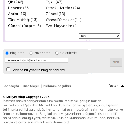
Şiir (246)
Öykü (47)
Deneme (35)
Yemek - Mutfak (24)
Anılar (16)
Güncel (13)
Türk Mutfağı (13)
Yöresel Yemekler (11)
Gündelik Yaşam (5)
Evcil Hayvanlar (4)
Bloglarda
Yazarlarda
Galerilerde
Sadece bu yazarın bloglarında ara
|
|
Yukarı
Anasayfa
Bize Ulaşın
Kullanım Koşulları
© Milliyet Blog Copyright 2026
İnternet baskısında yer alan tüm metin, resim ve içeriğin hakları
milliyet.com.tr'ye aittir. Milliyet Blog kullanıcıları ve üyeleri, üçüncü kişilerin
telif hakkı sahibi bulunduğu her türlü fikri eser, fotoğraf, resim vb. materyal ve
ürünleri kullanamazlar. Blog kullanıcı ve yazarlarının, üçüncü kişilerin telif
hakkı sahibi olduğu yazı, resim vb. ürünleri kullanması durumunda, her türlü
hukuki ve cezai sorumluluk kendilerine aittir.