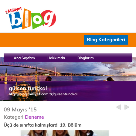
Blog Kategorileri
Ana Sayfam
Hakkımda
Bloglarım
gülsen tunçkal
http://blog.milliyet.com.tr/gulsentunckal
09 Mayıs '15
Kategori
Deneme
Üçü de sınıfta kalmışlardı 19. Bölüm