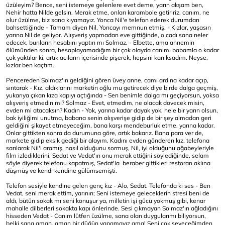
üzüleyim? Bence, seni istemeye gelenlere evet deme, yarın akşam ben,
Nehir hatta Nilde gelsin. Merak etme, onları karambole getiririz, canım, ne
olur üzülme, biz sana kıyamayız. Yonca Nil'e telefon ederek durumdan
bahsettiğinde - Tamam diyen Nil, Yoncayı memnun etmiş, - Kızlar, yaşasın
yarına Nil de geliyor. Alışveriş yapmadan eve gittiğinde, o cadı sana neler
edecek, bunların hesabını yaptın mı Solmaz. - Elbette, ama annemin
ölümünden sonra, hesaplayamadığım bir çok olayda canımı babamla o kadar
çok yaktılar ki, artık acıların içerisinde pişerek, hepsini kanıksadım. Neyse,
kızlar ben kaçtım.
Pencereden Solmaz'ın geldiğini gören üvey anne, camı ardına kadar açıp,
sırıtarak - Kız, aldıklarını marketin oğlu mu getirecek diye birde dalga geçmiş,
yukarıya çıkan kıza kapıyı açtığında - Sen benimle dalga mı geçiyorsun, yoksa
alışveriş etmedin mi? Solmaz - Evet, etmedim, ne olacak dövecek misin,
evden mi atacaksın? Kadın - Yok, yarına kadar dayak yok, hele bir yarın olsun,
bak iyiliğimi unutma, babana senin alışverişe gidip de bir şey almadan geri
geldiğini şikayet etmeyeceğim, bana karşı mendeburluk etme, yarına kadar.
Onlar gittikten sonra da durumuna göre, artık bakarız. Bana para ver de,
markete gidip eksik gediği bir alayım. Kadını evden gönderen kız, telefona
sarılarak Nil'i aramış, nasıl olduğunu sormuş, Nil, iyi olduğunu ağabeyleriyle
film izlediklerini, Sedat ve Vedat'ın onu merak ettiğini söylediğinde, selam
söyle diyerek telefonu kapatmış, Sedat'la beraber gittikleri restoran aklına
düşmüş ve kendi kendine gülümsemişti.
Telefon sesiyle kendine gelen genç kız - Alo, Sedat. Telefonda ki ses - Ben
Vedat, seni merak ettim, yarının; Seni istemeye geleceklerin stresi beni de
aldı, bütün sokak mı seni konuşur ya, milletin işi gücü yokmuş gibi, kenar
mahalle dilberleri sokakta kapı önlerinde. Sesi çıkmayan Solmaz'ın ağladığını
hisseden Vedat - Canım lütfen üzülme, sana olan duygularımı biliyorsun,
belki sana aman, aman bir düğün yapamayız ama! Seni çok seveceğimden