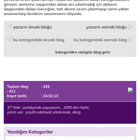
görüyor, annesine saygısından dolayı ses çıkarmadığı için ablasını;
Saygısından dolayı öveceğine, tam aksine sesini çıkarmayıp canını yakan
anasına karşı kendisini savunmasını istiyordu.
yazarın önceki bloğu
yazarın sonraki bloğu
bu kategorideki önceki blog
bu kategorideki sonraki blog
kategoriden rastgele blog getir
Toplam blog
: 425
: 412
Kayıt tarihi
: 24.02.13
37 Yıldır yurtdışında yaşıyorum , 1000 den fazla
şiirim var, çeşitli edebiyat sitelerinde, derg..
Yazdığım Kategoriler