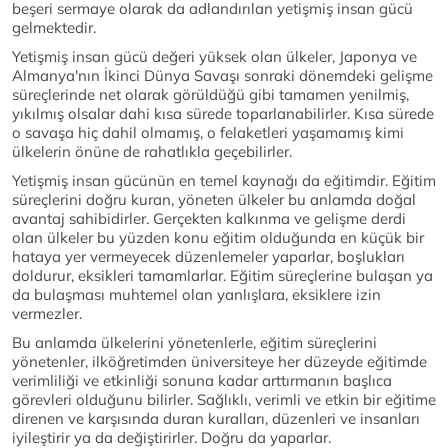
beşeri sermaye olarak da adlandırılan yetişmiş insan gücü
gelmektedir.
Yetişmiş insan gücü değeri yüksek olan ülkeler, Japonya ve
Almanya'nın İkinci Dünya Savaşı sonraki dönemdeki gelişme
süreçlerinde net olarak görüldüğü gibi tamamen yenilmiş,
yıkılmış olsalar dahi kısa sürede toparlanabilirler. Kısa sürede
o savaşa hiç dahil olmamış, o felaketleri yaşamamış kimi
ülkelerin önüne de rahatlıkla geçebilirler.
Yetişmiş insan gücünün en temel kaynağı da eğitimdir. Eğitim
süreçlerini doğru kuran, yöneten ülkeler bu anlamda doğal
avantaj sahibidirler. Gerçekten kalkınma ve gelişme derdi
olan ülkeler bu yüzden konu eğitim olduğunda en küçük bir
hataya yer vermeyecek düzenlemeler yaparlar, boşlukları
doldurur, eksikleri tamamlarlar. Eğitim süreçlerine bulaşan ya
da bulaşması muhtemel olan yanlışlara, eksiklere izin
vermezler.
Bu anlamda ülkelerini yönetenlerle, eğitim süreçlerini
yönetenler, ilköğretimden üniversiteye her düzeyde eğitimde
verimliliği ve etkinliği sonuna kadar arttırmanın başlıca
görevleri olduğunu bilirler. Sağlıklı, verimli ve etkin bir eğitime
direnen ve karşısında duran kuralları, düzenleri ve insanları
iyileştirir ya da değiştirirler. Doğru da yaparlar.