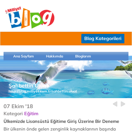
Blog Kategorileri
Ana Sayfam
Hakkımda
Bloglarım
Şahbettin Uluat
http://blog.milliyet.com.tr/sahbettin.uluat
07 Ekim '18
Kategori
Eğitim
Ülkemizde Lisansüstü Eğitime Giriş Üzerine Bir Deneme
Bir ülkenin önde gelen zenginlik kaynaklarının başında