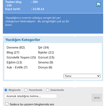
Toplam blog
: 284
: 245
Kayıt tarihi
: 21.06.14
Yaşadığımız evrenin oldukça zengin bir yer
olduğunun farkındayım. Bu zenginliğin çok az bir
kısm..
Yazdığım Kategoriler
Deneme (82)
Şiir (34)
Blog (27)
İlişkiler (21)
Gündelik Yaşam (15)
Güncel (15)
Eğitim (13)
Sinema (9)
Aşk - Evlilik (7)
Dünya (6)
Bloglarda
Yazarlarda
Galerilerde
Sadece bu yazarın bloglarında ara