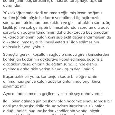
kontenjanın boş bırakılmış olması da tartışmaya açık bir
durumdur.
Yükseköğretimde ciddi anlamda eğitilmiş insan açığımız
varken jürinin böyle bir karar verebilmesi ilginçtir.Yazılı
sonuçlarını bir kenara bıraktıktan ve gizli tuttuktan sonra, üç
kişilik jüri ve çok geniş bir bilimsel alandan sorulan altı adet
soruyla on adayın tamamının daha doktoraya başlamadan
yukarıda anlamını bulan kimi sübjektif değerlendirmelerin de
dikkate alınmasıyla “bilimsel yetersiz” ilan edilmesinin
anlaşılır bir yanı yoktur.
Sonuçta gerekli koşulları sağlayıp sınava giren kimselerden
kontenjan kadarının doktoraya kabul edilmesi, başarısız
olacaklar varsa, onların da eğitim süreci içinde elenip
ayrılması daha akla yatkın bir yaklaşım değil midir?
Başarısızlık bir yana, kontenjan kadar bile öğrencinin
alınmaması geriye kalan adaylar anlamında onur kırıcı
sayılmaz mı?
Ayrıca ifade etmeden geçilemeyecek bir şey daha vardır.
İlgili bilim dalında jüri başkanı olan hocamız sınav sonrası bir
görüşmede,başka dallarda sınavlara itirazlar ve sıkıntılar
olduğu halde, bugüne kadar kendilerinin yaptığı hiçbir