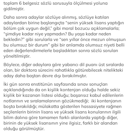
toplam 6 belgesiz sözlü sorusuyla ölçülmesi yoluna
gidilmiştir.
Daha sonra adaylar sözlüye alınmış, sözlüye katılan
adaylardan birine başlangıçta “senin yüksek lisans yaptığın
bölüm çok uygun değil,” gibi moral bozucu açıklamalarla;
“şimdiye kadar niye yapmadın? Bu yaşa kadar neden
bekledin?” gibi sorularla ve “sen yıllar önce mezun olmuşsun
bu olumsuz bir durum” gibi bir anlamda olumsuz niyeti belli
eden değerlendirmelerle başladıktan sonra sözlü soruları
yöneltilmiştir.
Böylece, diğer adaylara göre yabancı dil puanı üst sıralarda
olan, bir doktora sürecini rahatlıkla götürebilecek nitelikteki
aday daha baştan devre dışı bırakılmıştır.
İki gün sonra enstitünün sayfasında sınav sonuçları
açıklandığında da on kişilik kontenjan olduğu halde sekiz
kişilik bir kazanan listesi olduğu; başarısız kabul edilenlerin
notlarının ve sıralamalarının gözükmediği; iki kontenjanın
boşta bırakıldığı; mülakatta gösterilen hassasiyete rağmen
seçilenlerin birinin lisans ve yüksek lisans konularının ilgili
bilim dalına göre tamamen farklı alanlarda yaptığı diğer,
birinin de yüksek lisansının yine ilgisiz, farklı bir alandan
olduğu görülmüştür.