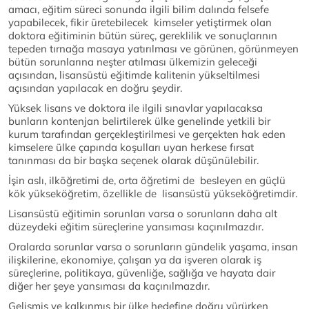
amacı, eğitim süreci sonunda ilgili bilim dalında felsefe
yapabilecek, fikir üretebilecek kimseler yetiştirmek olan
doktora eğitiminin bütün süreç, gereklilik ve sonuçlarının
tepeden tırnağa masaya yatırılması ve görünen, görünmeyen
bütün sorunlarına neşter atılması ülkemizin geleceği
açısından, lisansüstü eğitimde kalitenin yükseltilmesi
açısından yapılacak en doğru şeydir.
Yüksek lisans ve doktora ile ilgili sınavlar yapılacaksa
bunların kontenjan belirtilerek ülke genelinde yetkili bir
kurum tarafından gerçekleştirilmesi ve gerçekten hak eden
kimselere ülke çapında koşulları uyan herkese fırsat
tanınması da bir başka seçenek olarak düşünülebilir.
İşin aslı, ilköğretimi de, orta öğretimi de besleyen en güçlü
kök yükseköğretim, özellikle de lisansüstü yükseköğretimdir.
Lisansüstü eğitimin sorunları varsa o sorunların daha alt
düzeydeki eğitim süreçlerine yansıması kaçınılmazdır.
Oralarda sorunlar varsa o sorunların gündelik yaşama, insan
ilişkilerine, ekonomiye, çalışan ya da işveren olarak iş
süreçlerine, politikaya, güvenliğe, sağlığa ve hayata dair
diğer her şeye yansıması da kaçınılmazdır.
Gelişmiş ve kalkınmış bir ülke hedefine doğru yürürken