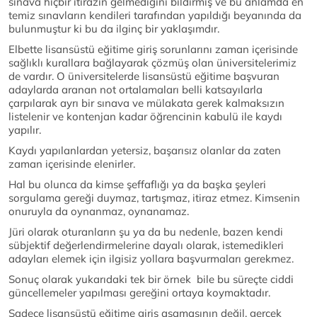
sınava hiçbir itirazın gelmediğini bildirmiş ve bu anlamda en
temiz sınavların kendileri tarafından yapıldığı beyanında da
bulunmuştur ki bu da ilginç bir yaklaşımdır.
Elbette lisansüstü eğitime giriş sorunlarını zaman içerisinde
sağlıklı kurallara bağlayarak çözmüş olan üniversitelerimiz
de vardır. O üniversitelerde lisansüstü eğitime başvuran
adaylarda aranan not ortalamaları belli katsayılarla
çarpılarak ayrı bir sınava ve mülakata gerek kalmaksızın
listelenir ve kontenjan kadar öğrencinin kabulü ile kaydı
yapılır.
Kaydı yapılanlardan yetersiz, başarısız olanlar da zaten
zaman içerisinde elenirler.
Hal bu olunca da kimse şeffaflığı ya da başka şeyleri
sorgulama gereği duymaz, tartışmaz, itiraz etmez. Kimsenin
onuruyla da oynanmaz, oynanamaz.
Jüri olarak oturanların şu ya da bu nedenle, bazen kendi
sübjektif değerlendirmelerine dayalı olarak, istemedikleri
adayları elemek için ilgisiz yollara başvurmaları gerekmez.
Sonuç olarak yukarıdaki tek bir örnek bile bu süreçte ciddi
güncellemeler yapılması gereğini ortaya koymaktadır.
Sadece lisansüstü eğitime giriş aşamasının değil, gerçek