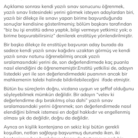
Açıklama sonrası kendi yazılı sınav sonucunu öğrenmek,
yazılı sınav listesindeki yerini görmek isteyen adaylardan biri,
yazılı bir dilekçe ile sınavı yapan birime başvurduğunda
sonuçlar kendisine gösterilmemiş; bölüm başkanı tarafından
“biz bu işi enstitü adına yaptık, bilgi vermeye yetkimiz yok; o
birime başvurabilirsiniz” denilerek enstitüye yönlendirilmiştir.
Bir başka dilekçe ile enstitüye başvuran aday burada da
sadece kendi yazılı sınav kağıdını uzaktan görmüş ve kendi
yazılı sınav notunu öğrenebilmiş ancak yazılı
sıralamasındaki yerini de, son değerlendirmede kaç puanla
nasıl elendiğini de öğrenememiştir.Enstitü yetkilisi de, adayın
listedeki yeri ile son değerlendirmedeki puanının ancak bir
mahkemenin talebi halinde bildirilebileceğini ifade etmiştir.
Bütün bu süreçlerin doğru, vicdana uygun ve şeffaf olduğunu
söyleyebilmek mümkün değildir. Bir adayın “velev ki
değerlendirme dışı bırakılmış olsa dahi” yazılı sınav
sıralamasındaki yerini öğrenmek; son değerlendirmede nasıl
elendiğini bilmek istemesi en doğal hakkıdır ve engellenmiş
olması şık da değildir, doğru da değildir.
Ayrıca on kişilik kontenjana on sekiz kişi bütün gerekli
koşulları, notları sağlayıp başvurmuş durumda iken, iki