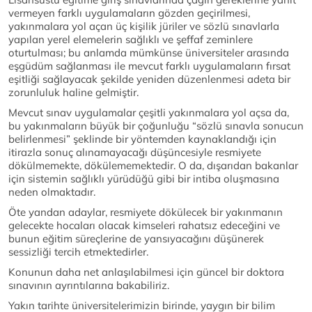
vermeyen farklı uygulamaların gözden geçirilmesi,
yakınmalara yol açan üç kişilik jüriler ve sözlü sınavlarla
yapılan yerel elemelerin sağlıklı ve şeffaf zeminlere
oturtulması; bu anlamda mümkünse üniversiteler arasında
eşgüdüm sağlanması ile mevcut farklı uygulamaların fırsat
eşitliği sağlayacak şekilde yeniden düzenlenmesi adeta bir
zorunluluk haline gelmiştir.
Mevcut sınav uygulamalar çeşitli yakınmalara yol açsa da,
bu yakınmaların büyük bir çoğunluğu “sözlü sınavla sonucun
belirlenmesi” şeklinde bir yöntemden kaynaklandığı için
itirazla sonuç alınamayacağı düşüncesiyle resmiyete
dökülmemekte, dökülememektedir. O da, dışarıdan bakanlar
için sistemin sağlıklı yürüdüğü gibi bir intiba oluşmasına
neden olmaktadır.
Öte yandan adaylar, resmiyete dökülecek bir yakınmanın
gelecekte hocaları olacak kimseleri rahatsız edeceğini ve
bunun eğitim süreçlerine de yansıyacağını düşünerek
sessizliği tercih etmektedirler.
Konunun daha net anlaşılabilmesi için güncel bir doktora
sınavının ayrıntılarına bakabiliriz.
Yakın tarihte üniversitelerimizin birinde, yaygın bir bilim