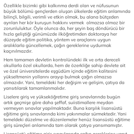
Özellikle bizimki gibi kalkınma derdi olan ve nüfusunun
büyük bölümü gençlerden oluşan ülkelerde eğitim anlamında
bilinçli, bilgili, verimli ve etkin olmak, bu alana bütçeden
ayrılan her kör kuruşun hakkını vermek olmazsa olmaz bir
zorunluluktur. Öyle olunca da, her şeyin baş döndürücü bir
hızla geliştiği günümüzde ilköğretimden doktoraya her
düzeyde eğitim politika, yöntem ve araçlarını uygun
aralıklarla güncellemek, çağın gereklerine uydurmak
kaçınılmazdır.
Hem tamamen devletin kontrolündeki ilk ve orta dereceli
okullarla özel okullarda, hem de özerkliğe sahip devlete ait
ve özel üniversitelerde eşgüdüm içinde eğitim kalitesini
yükseltmenin yollarını arayıp bulmak çağın olmazsa
olmazıdır. Yani, temeldeki her değişim ve gelişim, çatıya da
yansıtılarak tamamlanmalıdır.
Liselere giriş ve yükseköğretime giriş sınavlarında bugün
artık geçmişe göre daha şeffaf, suiistimallere meydan
vermeyen sınavlar yapılmaktadır. Buna karşılık lisansüstü
eğitime giriş sınavlarında kimi yakınmalar sürmektedir. Yani
temeldeki düzelme ve düzenlemeler henüz lisansüstü eğitime
giriş süreçleri anlamında tam olarak çatıya yansımamıştır.
Lisansüstü eğitime giriş sınavlarında çağın gereklerine yanıt