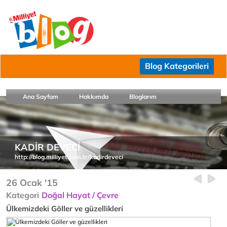
Blog Kategorileri
Ana Sayfam
Hakkımda
Bloglarım
KADİR DEVECİ
http://blog.milliyet.com.tr/kadirdeveci
26 Ocak '15
Kategori
Doğal Hayat / Çevre
Ülkemizdeki Göller ve güzellikleri