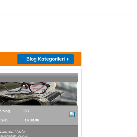
Blog Kategorileri
m blog
: 63
tarihi
: 14.08.08
hikayemi fazla
ayacağım, çünkü