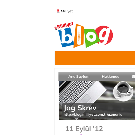
Milliyet
Ana Sayfam
Hakkımda
B
Jag Skrev
http://blog.milliyet.com.tr/uzmania
11 Eylül '12