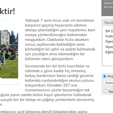
hepimi
bir an.
ktir!
Yaklaşık 7 sene önce, eski crt monitörün
Yazd
karşısına geçmiş heyecanla adımını
atmayı planladığım yeni hayatımın, beni
Şiir 
nereye yönlendireceğini beklemekle
Futbo
meşguldüm. Dakikalar hızla akarken
Öykü
sonuç sayfasında beklediğim ama
Siyas
bilmediğim bir şehri ve açıkta kalmamak
Eğiti
için yazdığım ama istemediğim bir
bölümün adını görüyordum.
Sonrasında bin bir türlü hazırlıklar ve
cebimde o güne kadar hiç olmamış
birkaç banknotun bana verdiği güvenle
Blo
kafamda canlandırdığım okulun yolunu
.
tutuyordum. Elimdeki 257 sıra
numarasınının yüzler basamağını tek
Sad
ğıyla yarım saatte bütün kayıt işlemlerimi hallederek
kusuyla bin bir telaşe ve çağdışı yöntemlerle donanmış
m.
mkaçıncı sınıf almanca ders(!) kitaplarından aşina