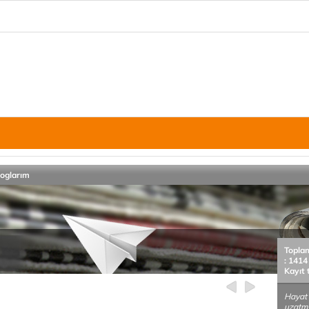
loglarım
Topla
: 1414
Kayıt 
Hayat 
uzatm