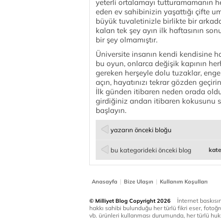
yeterli ortalamayı tutturamamanın he
eden ev sahibinizin yaşattığı çifte u
büyük tuvaletinizle birlikte bir arka
kalan tek şey ayın ilk haftasının so
bir şey olmamıştır.
Üniversite insanın kendi kendisine h
bu oyun, onlarca değişik kapının her
gereken herşeyle dolu tuzaklar, engel
açın, hayatınızı tekrar gözden geçir
İlk günden itibaren neden orada oldu
girdiğiniz andan itibaren kokusunu so
başlayın.
yazarın önceki bloğu
bu kategorideki önceki blog
kate
|
|
Anasayfa
Bize Ulaşın
Kullanım Koşulları
İnternet baskısınd
© Milliyet Blog Copyright 2026
hakkı sahibi bulunduğu her türlü fikri eser, fotoğr
vb. ürünleri kullanması durumunda, her türlü huku