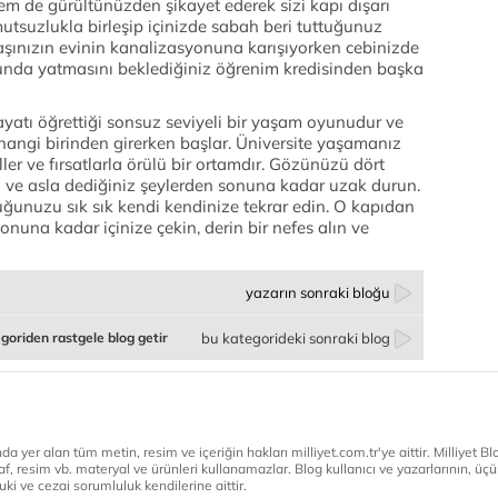
m de gürültünüzden şikayet ederek sizi kapı dışarı
mutsuzlukla birleşip içinizde sabah beri tuttuğunuz
daşınızın evinin kanalizasyonuna karışıyorken cebinizde
nunda yatmasını beklediğiniz öğrenim kredisinden başka
ayatı öğrettiği sonsuz seviyeli bir yaşam oyunudur ve
hangi birinden girerken başlar. Üniversite yaşamanız
ler ve fırsatlarla örülü bir ortamdır. Gözünüzü dört
in ve asla dediğiniz şeylerden sonuna kadar uzak durun.
ğunuzu sık sık kendi kendinize tekrar edin. O kapıdan
nuna kadar içinize çekin, derin bir nefes alın ve
yazarın sonraki bloğu
goriden rastgele blog getir
bu kategorideki sonraki blog
a yer alan tüm metin, resim ve içeriğin hakları milliyet.com.tr'ye aittir. Milliyet Blog
af, resim vb. materyal ve ürünleri kullanamazlar. Blog kullanıcı ve yazarlarının, üçün
ki ve cezai sorumluluk kendilerine aittir.