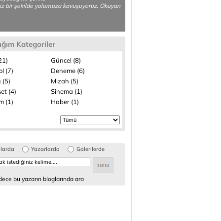
z bir şekilde yolumuza kavuşuyoruz. Okuyan
.
ığım Kategoriler
(21)
Güncel (8)
l (7)
Deneme (6)
 (5)
Mizah (5)
et (4)
Sinema (1)
m (1)
Haber (1)
glarda
Yazarlarda
Galerilerde
ece bu yazarın bloglarında ara