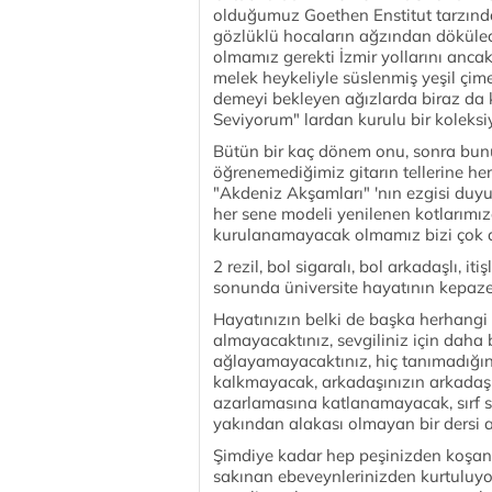
olduğumuz Goethen Enstitut tarzında 
gözlüklü hocaların ağzından dökülec
olmamız gerekti İzmir yollarını ancak
melek heykeliyle süslenmiş yeşil çimen
demeyi bekleyen ağızlarda biraz da ka
Seviyorum" lardan kurulu bir koleksi
Bütün bir kaç dönem onu, sonra bunu
öğrenemediğimiz gitarın tellerine he
"Akdeniz Akşamları" 'nın ezgisi duyul
her sene modeli yenilenen kotlarımı
kurulanamayacak olmamız bizi çok d
2 rezil, bol sigaralı, bol arkadaşlı, iti
sonunda üniversite hayatının kepazel
Hayatınızın belki de başka herhang
almayacaktınız, sevgiliniz için daha b
ağlayamayacaktınız, hiç tanımadığını
kalkmayacak, arkadaşınızın arkadaşını
azarlamasına katlanamayacak, sırf se
yakından alakası olmayan bir dersi 
Şimdiye kadar hep peşinizden koşan ö
sakınan ebeveynlerinizden kurtuluy