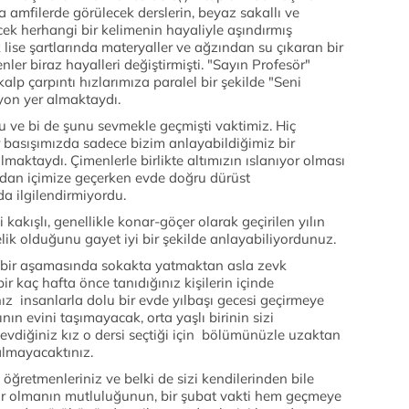
amfilerde görülecek derslerin, beyaz sakallı ve
ek herhangi bir kelimenin hayaliyle aşındırmış
 lise şartlarında materyaller ve ağzından su çıkaran bir
ler biraz hayalleri değiştirmişti. "Sayın Profesör"
lp çarpıntı hızlarımıza paralel bir şekilde "Seni
yon yer almaktaydı.
 ve bi de şunu sevmekle geçmişti vaktimiz. Hiç
r basışımızda sadece bizim anlayabildiğimiz bir
maktaydı. Çimenlerle birlikte altımızın ıslanıyor olması
zdan içimize geçerken evde doğru dürüst
a ilgilendirmiyordu.
şli kakışlı, genellikle konar-göçer olarak geçirilen yılın
ik olduğunu gayet iyi bir şekilde anlayabiliyordunuz.
i bir aşamasında sokakta yatmaktan asla zevk
ir kaç hafta önce tanıdığınız kişilerin içinde
z insanlarla dolu bir evde yılbaşı gecesi geçirmeye
n evini taşımayacak, orta yaşlı birinin sizi
vdiğiniz kız o dersi seçtiği için bölümünüzle uzaktan
almayacaktınız.
ğretmenleriniz ve belki de sizi kendilerinden bile
or olmanın mutluluğunun, bir şubat vakti hem geçmeye