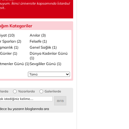
yum. İkinci üniversite kapsamında İstanbul
it..
ığım Kategoriler
iyat (10)
Anılar (3)
 Sporları (2)
Felsefe (1)
şmanlık (1)
Genel Sağlık (1)
Günler (1)
Dünya Kadınlar Günü
(1)
tmenler Günü (1)
Sevgililer Günü (1)
glarda
Yazarlarda
Galerilerde
ece bu yazarın bloglarında ara