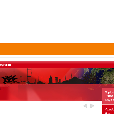
loglarım
Topla
: 3061
Kayıt 
Anadol
İktisat