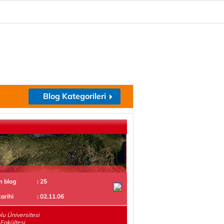
Blog Kategorileri
m blog
: 25
tarihi
: 02.11.06
u Üniversitesi
 Fakültesi