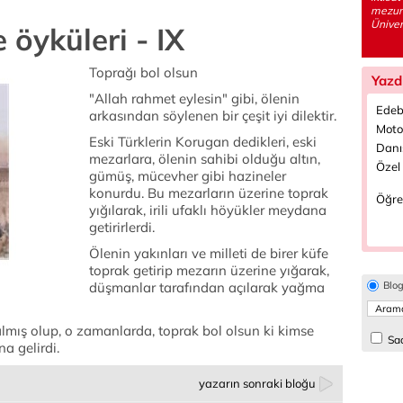
mezunu
Ünivers
 öyküleri - IX
Toprağı bol olsun
Yazd
"Allah rahmet eylesin" gibi, ölenin
Edeb
arkasından söylenen bir çeşit iyi dilektir.
Motor
Eski Türklerin Korugan dedikleri, eski
Danı
mezarlara, ölenin sahibi olduğu altın,
Özel 
gümüş, mücevher gibi hazineler
konurdu. Bu mezarların üzerine toprak
Öğre
yığılarak, irili ufaklı höyükler meydana
getirirlerdi.
Ölenin yakınları ve milleti de birer küfe
toprak getirip mezarın üzerine yığarak,
düşmanlar tarafından açılarak yağma
Blo
ış olup, o zamanlarda, toprak bol olsun ki kimse
Sad
a gelirdi.
yazarın sonraki bloğu