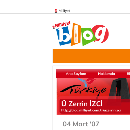
Milliyet
Ana Sayfam
Hakkımda
B
Ü Zerrin İZCİ
http://blog.milliyet.com.tr/uzerrinizci
04 Mart '07