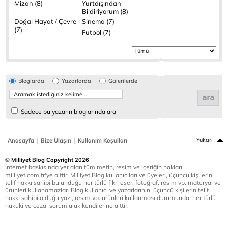
Mizah (8)
Yurtdışından
Bildiriyorum (8)
Doğal Hayat / Çevre
Sinema (7)
(7)
Futbol (7)
Bloglarda
Yazarlarda
Galerilerde
Sadece bu yazarın bloglarında ara
|
|
Yukarı
Anasayfa
Bize Ulaşın
Kullanım Koşulları
© Milliyet Blog Copyright 2026
İnternet baskısında yer alan tüm metin, resim ve içeriğin hakları
milliyet.com.tr'ye aittir. Milliyet Blog kullanıcıları ve üyeleri, üçüncü kişilerin
telif hakkı sahibi bulunduğu her türlü fikri eser, fotoğraf, resim vb. materyal ve
ürünleri kullanamazlar. Blog kullanıcı ve yazarlarının, üçüncü kişilerin telif
hakkı sahibi olduğu yazı, resim vb. ürünleri kullanması durumunda, her türlü
hukuki ve cezai sorumluluk kendilerine aittir.