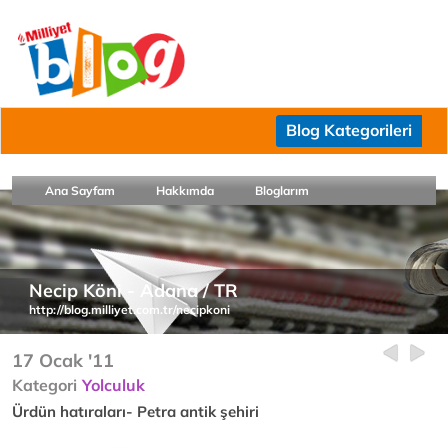
Blog Kategorileri
Ana Sayfam
Hakkımda
Bloglarım
Necip Köni - Adana / TR
http://blog.milliyet.com.tr/necipkoni
17 Ocak '11
Kategori
Yolculuk
Ürdün hatıraları- Petra antik şehiri