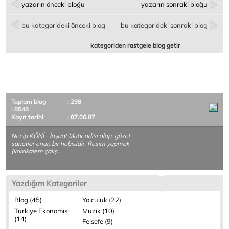
yazarın önceki bloğu
yazarın sonraki bloğu
bu kategorideki önceki blog
bu kategorideki sonraki blog
kategoriden rastgele blog getir
Toplam blog
: 298
: 8548
Kayıt tarihi
: 07.06.07
Necip KÖNİ - İnşaat Mühendisi olup, güzel
sanatlar onun bir hobisidir. Resim yapmak
(karakalem çalış..
Yazdığım Kategoriler
Blog (45)
Yolculuk (22)
Türkiye Ekonomisi
Müzik (10)
(14)
Felsefe (9)