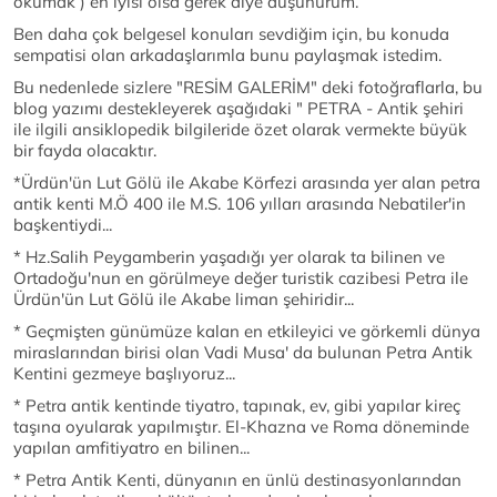
okumak ) en iyisi olsa gerek diye düşünürüm.
Ben daha çok belgesel konuları sevdiğim için, bu konuda
sempatisi olan arkadaşlarımla bunu paylaşmak istedim.
Bu nedenlede sizlere "RESİM GALERİM" deki fotoğraflarla, bu
blog yazımı destekleyerek aşağıdaki " PETRA - Antik şehiri
ile ilgili ansiklopedik bilgileride özet olarak vermekte büyük
bir fayda olacaktır.
*Ürdün'ün Lut Gölü ile Akabe Körfezi arasında yer alan petra
antik kenti M.Ö 400 ile M.S. 106 yılları arasında Nebatiler'in
başkentiydi...
* Hz.Salih Peygamberin yaşadığı yer olarak ta bilinen ve
Ortadoğu'nun en görülmeye değer turistik cazibesi Petra ile
Ürdün'ün Lut Gölü ile Akabe liman şehiridir...
* Geçmişten günümüze kalan en etkileyici ve görkemli dünya
miraslarından birisi olan Vadi Musa' da bulunan Petra Antik
Kentini gezmeye başlıyoruz...
* Petra antik kentinde tiyatro, tapınak, ev, gibi yapılar kireç
taşına oyularak yapılmıştır. El-Khazna ve Roma döneminde
yapılan amfitiyatro en bilinen...
* Petra Antik Kenti, dünyanın en ünlü destinasyonlarından