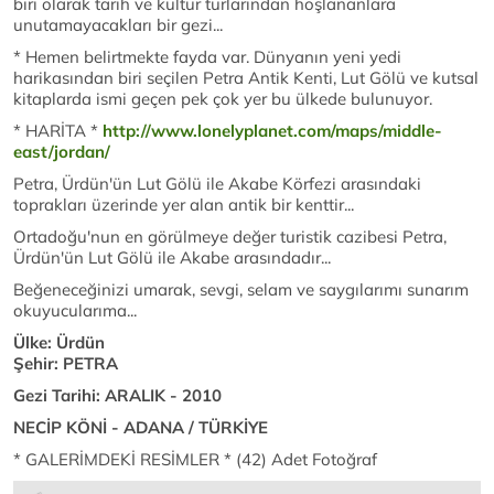
biri olarak tarih ve kültür turlarından hoşlananlara
unutamayacakları bir gezi...
* Hemen belirtmekte fayda var. Dünyanın yeni yedi
harikasından biri seçilen Petra Antik Kenti, Lut Gölü ve kutsal
kitaplarda ismi geçen pek çok yer bu ülkede bulunuyor.
* HARİTA *
http://www.lonelyplanet.com/maps/middle-
east/jordan/
Petra, Ürdün'ün Lut Gölü ile Akabe Körfezi arasındaki
toprakları üzerinde yer alan antik bir kenttir...
Ortadoğu'nun en görülmeye değer turistik cazibesi Petra,
Ürdün'ün Lut Gölü ile Akabe arasındadır...
Beğeneceğinizi umarak, sevgi, selam ve saygılarımı sunarım
okuyucularıma...
Ülke: Ürdün
Şehir: PETRA
Gezi Tarihi: ARALIK - 2010
NECİP KÖNİ - ADANA / TÜRKİYE
* GALERİMDEKİ RESİMLER * (42) Adet Fotoğraf