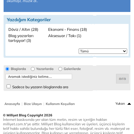
okumayı, müzik di..
Yazdığım Kategoriler
Döviz / Altın (28)
Ekonomi - Finans (18)
Blog yazarları
Aksesuar / Takı (1)
tartışıyor! (3)
Bloglarda
Yazarlarda
Galerilerde
Sadece bu yazarın bloglarında ara
|
|
Yukarı
Anasayfa
Bize Ulaşın
Kullanım Koşulları
© Milliyet Blog Copyright 2026
İnternet baskısında yer alan tüm metin, resim ve içeriğin hakları
milliyet.com.tr'ye aittir. Milliyet Blog kullanıcıları ve üyeleri, üçüncü kişilerin
telif hakkı sahibi bulunduğu her türlü fikri eser, fotoğraf, resim vb. materyal ve
ürünleri kullanamazlar. Blog kullanıcı ve yazarlarının, üçüncü kişilerin telif