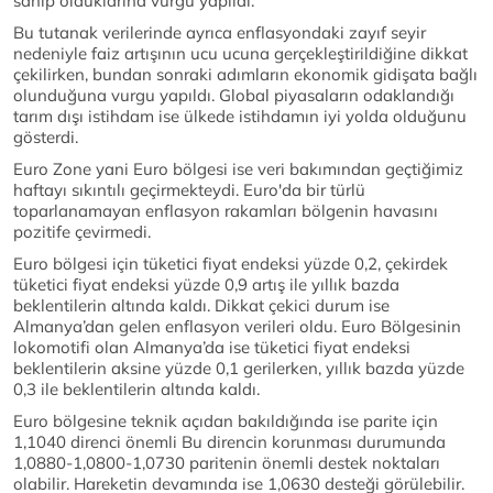
sahip olduklarına vurgu yapıldı.
Bu tutanak verilerinde ayrıca enflasyondaki zayıf seyir
nedeniyle faiz artışının ucu ucuna gerçekleştirildiğine dikkat
çekilirken, bundan sonraki adımların ekonomik gidişata bağlı
olunduğuna vurgu yapıldı. Global piyasaların odaklandığı
tarım dışı istihdam ise ülkede istihdamın iyi yolda olduğunu
gösterdi.
Euro Zone yani Euro bölgesi ise veri bakımından geçtiğimiz
haftayı sıkıntılı geçirmekteydi. Euro'da bir türlü
toparlanamayan enflasyon rakamları bölgenin havasını
pozitife çevirmedi.
Euro bölgesi için tüketici fiyat endeksi yüzde 0,2, çekirdek
tüketici fiyat endeksi yüzde 0,9 artış ile yıllık bazda
beklentilerin altında kaldı. Dikkat çekici durum ise
Almanya’dan gelen enflasyon verileri oldu. Euro Bölgesinin
lokomotifi olan Almanya’da ise tüketici fiyat endeksi
beklentilerin aksine yüzde 0,1 gerilerken, yıllık bazda yüzde
0,3 ile beklentilerin altında kaldı.
Euro bölgesine teknik açıdan bakıldığında ise parite için
1,1040 direnci önemli Bu direncin korunması durumunda
1,0880-1,0800-1,0730 paritenin önemli destek noktaları
olabilir. Hareketin devamında ise 1,0630 desteği görülebilir.