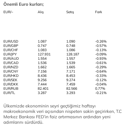
Önemli Euro kurları;
EUR/~
Alış
Satış
Fark
EUR/USD
1.087
1.090
-0.26%
EUR/GBP
0.747
0.748
-0.57%
EUR/CHF
1.083
1.086
-0.13%
EUR/JPY
127.931
128.187
-0.09%
EUR/AUD
1.554
1.557
-0.93%
EUR/CAD
1.536
1.539
-0.61%
EUR/NZD
1.662
1.665
-0.29%
EUR/CNY
7.156
7.171
-0.64%
EUR/HKD
8.436
8.453
-0.33%
EUR/SEK
9.256
9.274
-0.12%
EUR/DKK
7.444
7.459
-0.04%
EUR/RUB
82.401
82.566
0.77%
EUR/TL
3.287
3.293
-0.21%
Ülkemizde ekonominin seyri geçtiğimiz haftayı
makroekonomik veri açısından nispeten sakin geçirirken, T.C
Merkez Bankası FED’in faiz artırmasının ardından yeni
adımlarını sürdürdü.