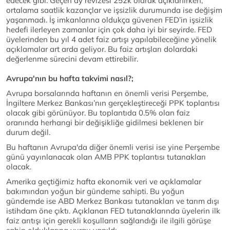
edecek gibi. Geçen ay revizesi 252k olarak açıklanırken,
ortalama saatlik kazançlar ve işsizlik durumunda ise değişim
yaşanmadı. İş imkanlarına oldukça güvenen FED’in işsizlik
hedefi ilerleyen zamanlar için çok daha iyi bir seyirde. FED
üyelerinden bu yıl 4 adet faiz artışı yapılabileceğine yönelik
açıklamalar art arda geliyor. Bu faiz artışları dolardaki
değerlenme sürecini devam ettirebilir.
Avrupa'nın bu hafta takvimi nasıl?;
Avrupa borsalarında haftanın en önemli verisi Perşembe,
İngiltere Merkez Bankası’nın gerçekleştireceği PPK toplantısı
olacak gibi görünüyor. Bu toplantıda 0.5% olan faiz
oranında herhangi bir değişikliğe gidilmesi beklenen bir
durum değil.
Bu haftanın Avrupa'da diğer önemli verisi ise yine Perşembe
günü yayınlanacak olan AMB PPK toplantısı tutanakları
olacak.
Amerika geçtiğimiz hafta ekonomik veri ve açıklamalar
bakımından yoğun bir gündeme sahipti. Bu yoğun
gündemde ise ABD Merkez Bankası tutanakları ve tarım dışı
istihdam öne çıktı. Açıklanan FED tutanaklarında üyelerin ilk
faiz arıtışı için gerekli koşulların sağlandığı ile ilgili görüşe