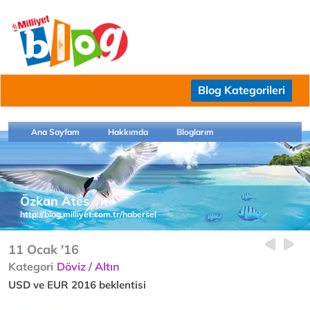
Blog Kategorileri
Ana Sayfam
Hakkımda
Bloglarım
Özkan Ates
http://blog.milliyet.com.tr/habersel
11 Ocak '16
Kategori
Döviz / Altın
USD ve EUR 2016 beklentisi