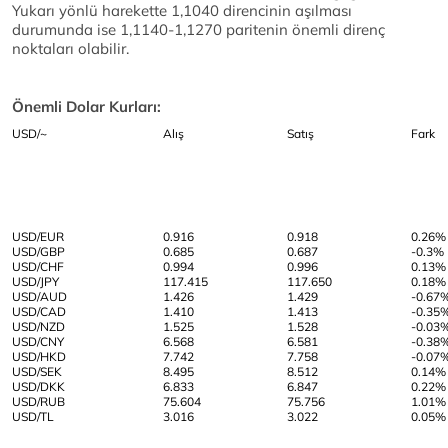
Yukarı yönlü harekette 1,1040 direncinin aşılması
durumunda ise 1,1140-1,1270 paritenin önemli direnç
noktaları olabilir.
Önemli Dolar Kurları:
USD/~
Alış
Satış
Fark
USD/EUR
0.916
0.918
0.26%
USD/GBP
0.685
0.687
-0.3%
USD/CHF
0.994
0.996
0.13%
USD/JPY
117.415
117.650
0.18%
USD/AUD
1.426
1.429
-0.67
USD/CAD
1.410
1.413
-0.35
USD/NZD
1.525
1.528
-0.03
USD/CNY
6.568
6.581
-0.38
USD/HKD
7.742
7.758
-0.07
USD/SEK
8.495
8.512
0.14%
USD/DKK
6.833
6.847
0.22%
USD/RUB
75.604
75.756
1.01%
USD/TL
3.016
3.022
0.05%