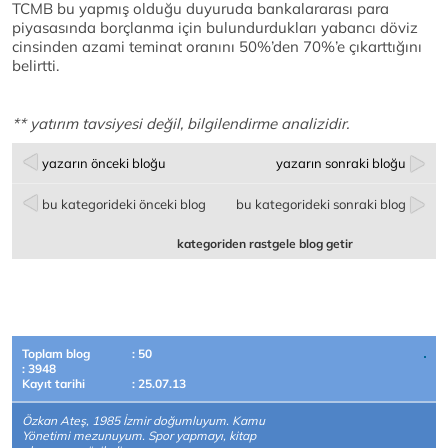
TCMB bu yapmış olduğu duyuruda bankalararası para
piyasasında borçlanma için bulundurdukları yabancı döviz
cinsinden azami teminat oranını 50%’den 70%’e çıkarttığını
belirtti.
** yatırım tavsiyesi değil, bilgilendirme analizidir.
yazarın önceki bloğu
yazarın sonraki bloğu
bu kategorideki önceki blog
bu kategorideki sonraki blog
kategoriden rastgele blog getir
Toplam blog
: 50
: 3948
Kayıt tarihi
: 25.07.13
Özkan Ateş, 1985 İzmir doğumluyum. Kamu
Yönetimi mezunuyum. Spor yapmayı, kitap