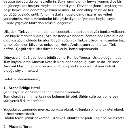
devasa boyutlarda bu heykellerin. Sakın amma antik heykel varmış diye bir
düşünceye kapılmayın. Heykellerin hepsi yeni. Devlet başkanı ülkeyi baştan
başa heykellerle donatmaya karar vermiş , AB den aldığı destekle her
gördüğü boşluğa antik Yunan heykelleri başta olmak üzere heykelleri
yerleştirmiş. Hatta Makedonlar bile şöyle diyorlar “yakında heykel sayısı
ülkede yaşayan Makedon sayısını geçecek”.
Ülkedeki Türk yatırımlarından bahsedecek olursak , en büyük banka Halkbank
, en büyük market Migros , özel hastane Acıbadem. Zamanında Fetö nün de
oldukça güçlü olduğu bir ülke. Büyük çoğunluk Türkçe biliyor , en azından bazı
temel cümleleri biliyor ve anlıyorlar. Hatta Aralık ayının son haftası Türk
haftası. Çeşitli etkinlikler düzenleniyor bu hafta kapsamında.
Dünyaca ünlü , Nobel barış ödülü sahibi Rahibe Teresa , Üsküp doğumludur.
Tüm kaynaklarda Arnavut Katolik bir aileden doğduğu yazılsa da , aslında
Arnavut Müslüman bir ailenin çocuğu olup daha sonra Hristiyan Katolik
olduğu söylenmektedir.
Gelelim izlenimlerime ;
1 - Stone Bridge Hotel
Şehri ikiye bölen Vardar nehrinin hemen yanında.
Tam olarak şehrin merkezinde bulunan bir otel. Bütün cafe bar vb herşey
yürüyerek 5 dk mesafede.
Yugoslavya zamanda merkez bankası olarak kullanılan bina, artık otel olarak
hizmet vermektedir.
Odalar ferah, yataklar konforlu. Kahvaltı oldukça başarılı. Çeşit bol ve lezzetli.
2 -
Plaza de Toros