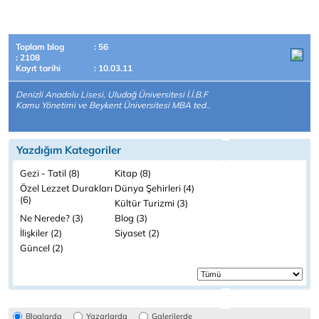
Toplam blog
: 56
: 2108
Kayıt tarihi
: 10.03.11
Denizli Anadolu Lisesi, Uludağ Üniversitesi İ.İ.B.F
Kamu Yönetimi ve Beykent Üniversitesi MBA ted..
Yazdığım Kategoriler
Gezi - Tatil (8)
Kitap (8)
Özel Lezzet Durakları
Dünya Şehirleri (4)
(6)
Kültür Turizmi (3)
Ne Nerede? (3)
Blog (3)
İlişkiler (2)
Siyaset (2)
Güncel (2)
Bloglarda
Yazarlarda
Galerilerde