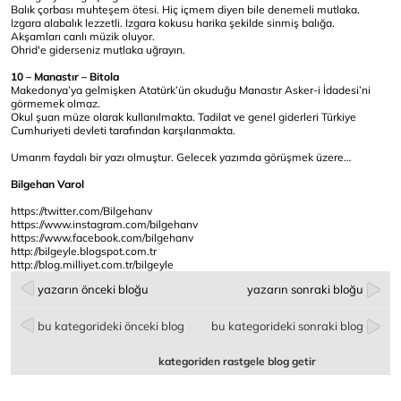
Balık çorbası muhteşem ötesi. Hiç içmem diyen bile denemeli mutlaka.
Izgara alabalık lezzetli. Izgara kokusu harika şekilde sinmiş balığa.
Akşamları canlı müzik oluyor.
Ohrid'e giderseniz mutlaka uğrayın.
10 – Manastır – Bitola
Makedonya’ya gelmişken Atatürk’ün okuduğu Manastır Asker-i İdadesi’ni
görmemek olmaz.
Okul şuan müze olarak kullanılmakta. Tadilat ve genel giderleri Türkiye
Cumhuriyeti devleti tarafından karşılanmakta.
Umarım faydalı bir yazı olmuştur. Gelecek yazımda görüşmek üzere…
Bilgehan Varol
https://twitter.com/Bilgehanv
https://www.instagram.com/bilgehanv
https://www.facebook.com/bilgehanv
http://bilgeyle.blogspot.com.tr
http://blog.milliyet.com.tr/bilgeyle
yazarın önceki bloğu
yazarın sonraki bloğu
bu kategorideki önceki blog
bu kategorideki sonraki blog
kategoriden rastgele blog getir