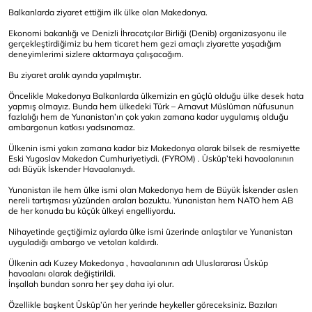
Balkanlarda ziyaret ettiğim ilk ülke olan Makedonya.
Ekonomi bakanlığı ve Denizli İhracatçılar Birliği (Denib) organizasyonu ile
gerçekleştirdiğimiz bu hem ticaret hem gezi amaçlı ziyarette yaşadığım
deneyimlerimi sizlere aktarmaya çalışacağım.
Bu ziyaret aralık ayında yapılmıştır.
Öncelikle Makedonya Balkanlarda ülkemizin en güçlü olduğu ülke desek hata
yapmış olmayız. Bunda hem ülkedeki Türk – Arnavut Müslüman nüfusunun
fazlalığı hem de Yunanistan’ın çok yakın zamana kadar uygulamış olduğu
ambargonun katkısı yadsınamaz.
Ülkenin ismi yakın zamana kadar biz Makedonya olarak bilsek de resmiyette
Eski Yugoslav Makedon Cumhuriyetiydi. (FYROM) . Üsküp’teki havaalanının
adı Büyük İskender Havaalanıydı.
Yunanistan ile hem ülke ismi olan Makedonya hem de Büyük İskender aslen
nereli tartışması yüzünden araları bozuktu. Yunanistan hem NATO hem AB
de her konuda bu küçük ülkeyi engelliyordu.
Nihayetinde geçtiğimiz aylarda ülke ismi üzerinde anlaştılar ve Yunanistan
uyguladığı ambargo ve vetoları kaldırdı.
Ülkenin adı Kuzey Makedonya , havaalanının adı Uluslararası Üsküp
havaalanı olarak değiştirildi.
İnşallah bundan sonra her şey daha iyi olur.
Özellikle başkent Üsküp’ün her yerinde heykeller göreceksiniz. Bazıları