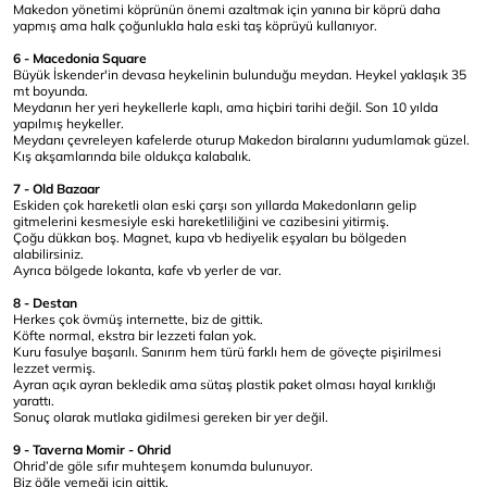
Makedon yönetimi köprünün önemi azaltmak için yanına bir köprü daha
yapmış ama halk çoğunlukla hala eski taş köprüyü kullanıyor.
6 - Macedonia Square
Büyük İskender'in devasa heykelinin bulunduğu meydan. Heykel yaklaşık 35
mt boyunda.
Meydanın her yeri heykellerle kaplı, ama hiçbiri tarihi değil. Son 10 yılda
yapılmış heykeller.
Meydanı çevreleyen kafelerde oturup Makedon biralarını yudumlamak güzel.
Kış akşamlarında bile oldukça kalabalık.
7 - Old Bazaar
Eskiden çok hareketli olan eski çarşı son yıllarda Makedonların gelip
gitmelerini kesmesiyle eski hareketliliğini ve cazibesini yitirmiş.
Çoğu dükkan boş. Magnet, kupa vb hediyelik eşyaları bu bölgeden
alabilirsiniz.
Ayrıca bölgede lokanta, kafe vb yerler de var.
8 -
Destan
Herkes çok övmüş internette, biz de gittik.
Köfte normal, ekstra bir lezzeti falan yok.
Kuru fasulye başarılı. Sanırım hem türü farklı hem de göveçte pişirilmesi
lezzet vermiş.
Ayran açık ayran bekledik ama sütaş plastik paket olması hayal kırıklığı
yarattı.
Sonuç olarak mutlaka gidilmesi gereken bir yer değil.
9 - Taverna Momir - Ohrid
Ohrid’de göle sıfır muhteşem konumda bulunuyor.
Biz öğle yemeği için gittik.