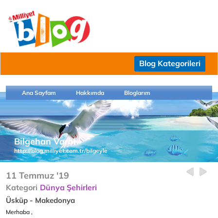
Blog Kategorileri
Ana Sayfam
Hakkımda
Bloglarım
Bilgehan Varol
http://blog.milliyet.com.tr/bilgeyle
11 Temmuz '19
Kategori
Dünya Şehirleri
Üsküp - Makedonya
Merhaba ,