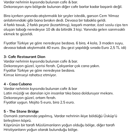
Vardar nehrinin kıyısında bulunan cafe & bar.
Dekorasyon aynı bölgede bulunan diğer cafe barlar kadar başarılı değil.
Bira içerken yanında atıştırmalık bir şeyler istedik, garson Cem Yılmaz
anlatımındaki gibi bana bırakın dedi. Devasa bir tabakla geldi.
4 farklı tavuk, 2 farklı peynir (kızartılmış), kaşarlı mantar, özel soslu cips ten
oluşan tabağı neredeyse 10 dk da bitirdik 3 kişi. Yanında gelen sarımsaklı
ekmek te güzeldi.
Fiyatlar Türkiye ye göre neredeyse bedava. 6 bira, 4 kola, 3 maden suyu,
devasa tabak atıştırmalık 40 euro. (bu gezi yapıldığı sırada Euro 2,5 TL idi)
3-
Cafe Restaurant Dion
Vardar nehrinin kıyısında bulunan cafe & bar.
Dekorasyon güzel, içerisi ferah. Çalışanlar çok cana yakın.
Fiyatlar Türkiye ye göre neredeyse bedava.
Kimse kimseyi rahatsız etmiyor.
4 -
Casa Cubana
Vardar nehrinin kıyısında bulunan cafe & bar
Latin müziği ve dansları için insanlar tıka basa dolduruyor mekanı.
Dekorasyon güzel, ortam ferah.
Fiyatlar uygun. Mojito 5 euro, bira 2.5 euro.
5 - The Stone Bridge
Osmanlı zamanında yapılmış, Vardar nehrinin ikiye böldüğü Üsküp'ü
birleştiren köprü.
Köprünün bir tarafı Müslümanların yoğun olduğu bölge, diğer tarafı
Hristiyanların yoğun olarak bulunduğu bölge.