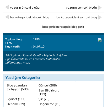
yazarın önceki bloğu
yazarın sonraki bloğu
bu kategorideki önceki blog
bu kategorideki sonraki blog
kategoriden rastgele blog getir
Toplam blog
: 1253
: 175
Kayıt tarihi
: 04.07.10
1949 yılında Söke Nalbantlar köyünde doğdum.
Ege Üniversitesi Fen Fakültesi Matematik
bölümünden mez..
Yazdığım Kategoriler
Blog yazarları
Güncel (208)
tartışıyor! (580)
Ben Bildiriyorum
(133)
Siyaset (111)
Şiir (73)
Deneme (39)
Değerleme (19)