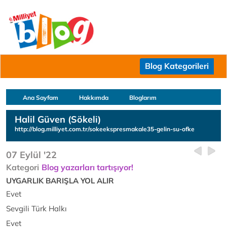
Blog Kategorileri
Ana Sayfam
Hakkımda
Bloglarım
Halil Güven (Sökeli)
http://blog.milliyet.com.tr/sokeekspresmakale35-gelin-su-ofke
07 Eylül '22
Kategori
Blog yazarları tartışıyor!
UYGARLIK BARIŞLA YOL ALIR
Evet
Sevgili Türk Halkı
Evet