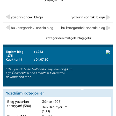
yazarın önceki bloğu
yazarın sonraki bloğu
bu kategorideki önceki blog
bu kategorideki sonraki blog
kategoriden rastgele blog getir
Toplam blog
: 1253
: 175
Kayıt tarihi
: 04.07.10
1949 yılında Söke Nalbantlar köyünde doğdum.
Ege Üniversitesi Fen Fakültesi Matematik
bölümünden mez..
Yazdığım Kategoriler
Blog yazarları
Güncel (208)
tartışıyor! (580)
Ben Bildiriyorum
(133)