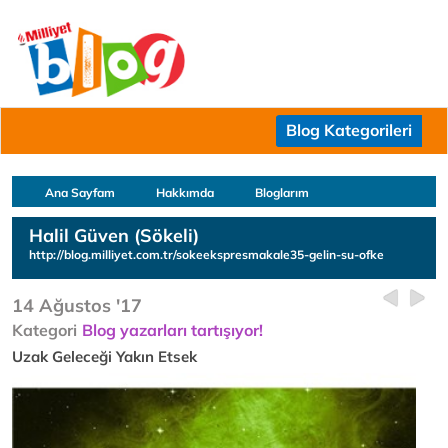
Blog Kategorileri
Ana Sayfam
Hakkımda
Bloglarım
Halil Güven (Sökeli)
http://blog.milliyet.com.tr/sokeekspresmakale35-gelin-su-ofke
14 Ağustos '17
Kategori
Blog yazarları tartışıyor!
Uzak Geleceği Yakın Etsek