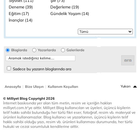
Siyaset (111)
Şiir (73)
Deneme (39)
Değerleme (19)
Eğitim (17)
Gündelik Yaşam (14)
İnançlar (14)
Bloglarda
Yazarlarda
Galerilerde
Sadece bu yazarın bloglarında ara
|
|
Yukarı
Anasayfa
Bize Ulaşın
Kullanım Koşulları
© Milliyet Blog Copyright 2026
İnternet baskısında yer alan tüm metin, resim ve içeriğin hakları
milliyet.com.tr'ye aittir. Milliyet Blog kullanıcıları ve üyeleri, üçüncü kişilerin
telif hakkı sahibi bulunduğu her türlü fikri eser, fotoğraf, resim vb. materyal ve
ürünleri kullanamazlar. Blog kullanıcı ve yazarlarının, üçüncü kişilerin telif
hakkı sahibi olduğu yazı, resim vb. ürünleri kullanması durumunda, her türlü
hukuki ve cezai sorumluluk kendilerine aittir.