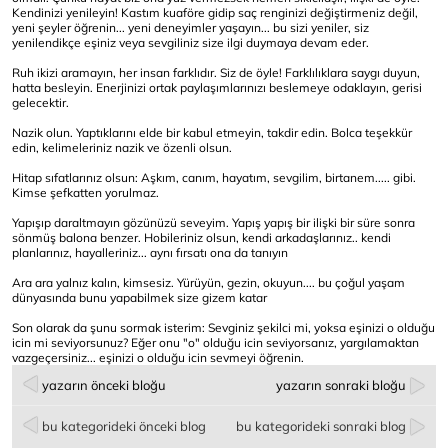
Kendinizi yenileyin! Kastım kuaföre gidip saç renginizi değiştirmeniz değil,
yeni şeyler öğrenin... yeni deneyimler yaşayın... bu sizi yeniler, siz
yenilendikçe eşiniz veya sevgiliniz size ilgi duymaya devam eder.
Ruh ikizi aramayın, her insan farklıdır. Siz de öyle! Farklılıklara saygı duyun,
hatta besleyin. Enerjinizi ortak paylaşımlarınızı beslemeye odaklayın, gerisi
gelecektir.
Nazik olun. Yaptıklarını elde bir kabul etmeyin, takdir edin. Bolca teşekkür
edin, kelimeleriniz nazik ve özenli olsun.
Hitap sıfatlarınız olsun: Aşkım, canım, hayatım, sevgilim, birtanem..... gibi.
Kimse şefkatten yorulmaz.
Yapışıp daraltmayın gözünüzü seveyim. Yapış yapış bir ilişki bir süre sonra
sönmüş balona benzer. Hobileriniz olsun, kendi arkadaşlarınız.. kendi
planlarınız, hayalleriniz... aynı fırsatı ona da tanıyın
Ara ara yalnız kalın, kimsesiz. Yürüyün, gezin, okuyun.... bu çoğul yaşam
dünyasında bunu yapabilmek size gizem katar
Son olarak da şunu sormak isterim: Sevginiz şekilci mi, yoksa eşinizi o olduğu
icin mi seviyorsunuz? Eğer onu "o" olduğu icin seviyorsanız, yargılamaktan
vazgeçersiniz... eşinizi o olduğu icin sevmeyi öğrenin.
yazarın önceki bloğu
yazarın sonraki bloğu
bu kategorideki önceki blog
bu kategorideki sonraki blog