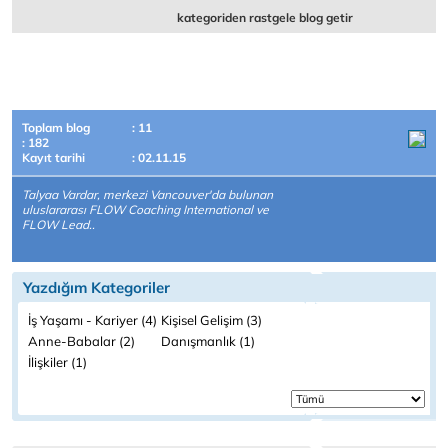
kategoriden rastgele blog getir
Toplam blog
: 11
: 182
Kayıt tarihi
: 02.11.15
Talyaa Vardar, merkezi Vancouver'da bulunan
uluslararası FLOW Coaching International ve
FLOW Lead..
Yazdığım Kategoriler
İş Yaşamı - Kariyer (4)
Kişisel Gelişim (3)
Anne-Babalar (2)
Danışmanlık (1)
İlişkiler (1)