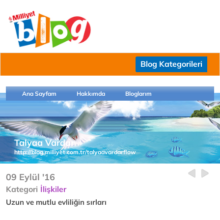
Blog Kategorileri
Ana Sayfam
Hakkımda
Bloglarım
Talyaa Vardar
http://blog.milliyet.com.tr/talyaavardarflow
09 Eylül '16
Kategori
İlişkiler
Uzun ve mutlu evliliğin sırları