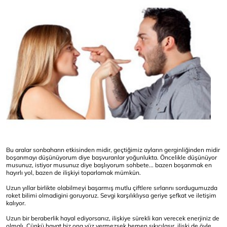
Bu aralar sonbaharın etkisinden midir, geçtiğimiz ayların gerginliğinden midir
boşanmayı düşünüyorum diye başvuranlar yoğunlukta. Öncelikle düşünüyor
musunuz, istiyor musunuz diye başlıyorum sohbete... bazen boşanmak en
hayırlı yol, bazen de ilişkiyi toparlamak mümkün.
Uzun yıllar birlikte olabilmeyi başarmış mutlu çiftlere sırlarını sordugumuzda
roket bilimi olmadigini goruyoruz. Sevgi karşılıklıysa geriye şefkat ve iletişim
kalıyor.
Uzun bir beraberlik hayal ediyorsanız, ilişkiye sürekli kan verecek enerjiniz de
olmalı. Çünkü hayat biz ona yüz vermezsek hemen sıkıcılaşır, ilişki de öyle.