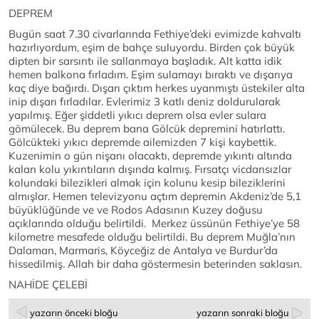
DEPREM
Bugün saat 7.30 civarlarında Fethiye’deki evimizde kahvaltı
hazırlıyordum, eşim de bahçe suluyordu. Birden çok büyük
dipten bir sarsıntı ile sallanmaya başladık. Alt katta idik
hemen balkona fırladım. Eşim sulamayı bıraktı ve dışarıya
kaç diye bağırdı. Dışarı çıktım herkes uyanmıştı üstekiler alta
inip dışarı fırladılar. Evlerimiz 3 katlı deniz doldurularak
yapılmış. Eğer şiddetli yıkıcı deprem olsa evler sulara
gömülecek. Bu deprem bana Gölcük depremini hatırlattı.
Gölcükteki yıkıcı depremde ailemizden 7 kişi kaybettik.
Kuzenimin o gün nişanı olacaktı, depremde yıkıntı altında
kalan kolu yıkıntıların dışında kalmış. Fırsatçı vicdansızlar
kolundaki bilezikleri almak için kolunu kesip bileziklerini
almışlar. Hemen televizyonu açtım depremin Akdeniz’de 5,1
büyüklüğünde ve ve Rodos Adasının Kuzey doğusu
açıklarında olduğu belirtildi. Merkez üssünün Fethiye’ye 58
kilometre mesafede olduğu belirtildi. Bu deprem Muğla’nın
Dalaman, Marmaris, Köyceğiz de Antalya ve Burdur’da
hissedilmiş. Allah bir daha göstermesin beterinden saklasın.
NAHİDE ÇELEBİ
yazarın önceki bloğu
yazarın sonraki bloğu