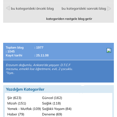
bu kategorideki önceki blog
bu kategorideki sonraki blog
kategoriden rastgele blog getir
Toplam blog
: 1977
: 1045
Kayıt tarihi
: 25.11.08
Erzurum doğumlu, Ankara'da yaşıyor. D.T.C.F
mezunu, emekli lise öğretmeni, evli, 2 çocuklu.
"İsya..
Yazdığım Kategoriler
Şiir (623)
Güncel (162)
Mizah (151)
Sağlık (118)
Yemek - Mutfak (109)
Sağlıklı Yaşam (84)
Haber (79)
Deneme (69)