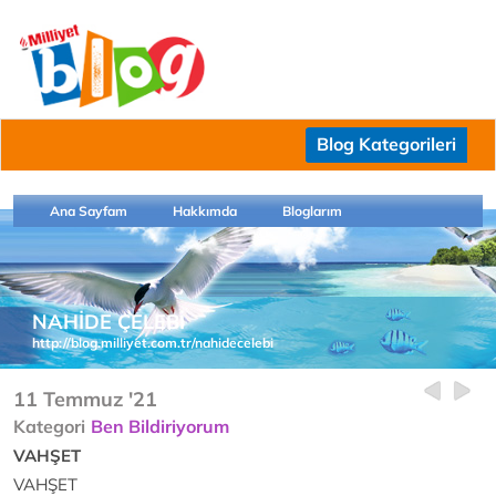
Blog Kategorileri
Ana Sayfam
Hakkımda
Bloglarım
NAHİDE ÇELEBİ
http://blog.milliyet.com.tr/nahidecelebi
11 Temmuz '21
Kategori
Ben Bildiriyorum
VAHŞET
VAHŞET