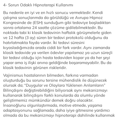
4- Sorun Odaklı Hipnoterapi Kullanımı
Bu nedenle en iyi ve en hızlı sonucu vermektedir. Kendi
çalışma sonuçlarımda da görüldüğü ve Avrupa Hipnoz
Kongresinde de (ESH) sunduğum gibi tedaviye başladıktan
sonra ortalama 24 saatte çözüme gidilebilmektedir. Bu
noktada tabi ki klasik tedavinin haftalık görüşmelerle giden
ve 12 hafta (3 ay) süren bir tedavi protokolü olduğunu da
hatırlatmakta fayda vardır. İki tedavi süresini
kıyasladığımızda arada ciddi bir fark vardır. Aynı zamanda
klasik tedavide ya verilen ödevler yapılamaz ya uzun süreçli
bir tedavi olduğu için hasta tedaviden kopar ya da her şeyi
yapar ama iş ilişki anına geldiğinde başaramayabilir. Bu da
klasik tedavinin görünen riskleridir.
Vajinismus hastalarının bilmeden, farkına varmadan
oluşturduğu bu sorunu tersine mühendislik ile düşünecek
olursak da; “Duygular ve Olaylara Yüklenen Anlamların”
Bilinçdışını değiştirebildiğini biliyorsak aynı mekanizmayı
kullanarak bilinçdışını farklı konularda da olumlu yönde
geliştirmemiz mümkündür demek doğru olacaktır.
İnsanoğlunu olgunlaştırmada, motive etmede, yaşama
adaptasyonunu sağlamada, daha iyiye gitmesine yardımcı
olmada da bu mekanizmayı hipnoterapi dahilinde kullanmak