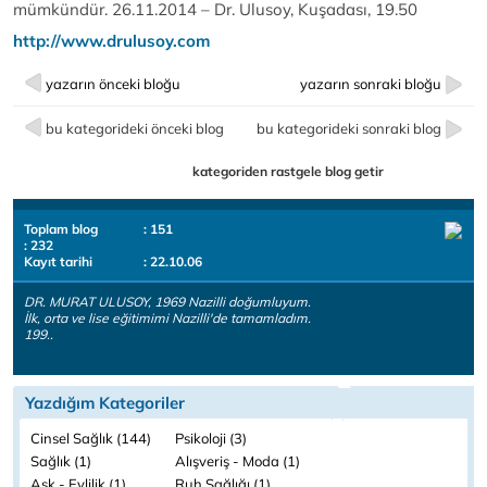
mümkündür. 26.11.2014 – Dr. Ulusoy, Kuşadası, 19.50
http://www.drulusoy.com
yazarın önceki bloğu
yazarın sonraki bloğu
bu kategorideki önceki blog
bu kategorideki sonraki blog
kategoriden rastgele blog getir
Toplam blog
: 151
: 232
Kayıt tarihi
: 22.10.06
DR. MURAT ULUSOY, 1969 Nazilli doğumluyum.
İlk, orta ve lise eğitimimi Nazilli'de tamamladım.
199..
Yazdığım Kategoriler
Cinsel Sağlık (144)
Psikoloji (3)
Sağlık (1)
Alışveriş - Moda (1)
Aşk - Evlilik (1)
Ruh Sağlığı (1)