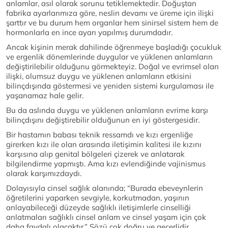
anlamlar, asıl olarak sorunu tetiklemektedir. Doğuştan
fabrika ayarlarımıza göre, neslin devamı ve üreme için ilişki
şarttır ve bu durum hem organlar hem sinirsel sistem hem de
hormonlarla en ince ayarı yapılmış durumdadır.
Ancak kişinin merak dahilinde öğrenmeye başladığı çocukluk
ve ergenlik dönemlerinde duygular ve yüklenen anlamların
değiştirilebilir olduğunu görmekteyiz. Doğal ve evrimsel olan
ilişki, olumsuz duygu ve yüklenen anlamların etkisini
bilinçdışında göstermesi ve yeniden sistemi kurgulaması ile
yaşanamaz hale gelir.
Bu da aslında duygu ve yüklenen anlamların evrime karşı
bilinçdışını değiştirebilir olduğunun en iyi göstergesidir.
Bir hastamın babası teknik ressamdı ve kızı ergenliğe
girerken kızı ile olan arasında iletişimin kalitesi ile kızını
karşısına alıp genital bölgeleri çizerek ve anlatarak
bilgilendirme yapmıştı. Ama kızı evlendiğinde vajinismus
olarak karşımızdaydı.
Dolayısıyla cinsel sağlık alanında; “Burada ebeveynlerin
öğretilerini yaparken sevgiyle, korkutmadan, yaşının
anlayabileceği düzeyde sağlıklı iletişimlerle cinselliği
anlatmaları sağlıklı cinsel anlam ve cinsel yaşam için çok
daha faydalı olacaktır.” Sözü çok doğru ve geçerlidir.