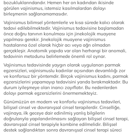
bozukluklarındandır. Hemen her on kadından ikisinde
görülen vajinismus, istemsiz kasılmalardan dolayı
birleşmenin sağlanamamasıdır.
Vajinismus bilimsel yöntemlerle ve kısa sürede kalıcı olarak
tedavi edilebilmektedir. Vajinismus tedavisine başlamadan
önce doğru tanının konulması için jinekolojik muayene
yapılması gerekir. Jinekolojik muayene vajinismus
hastalarına özel olarak hiçbir acı veya ağrı olmadan
gerçekleşir. Anatomik yapıda var olan herhangi bir anomali,
tedavinin metodunu belirlemede önemli rol oynar.
Vajinismus tedavisinde yaygın olarak uygulanan parmak
egzersizleri, vajinismuslu kadınlar açısından devamlılığı zor
ve konforsuz bir yöntemdir. Birçok vajinismus kadını, parmak
egzersizlerini yapamayıp tedavisini yarıda bırakmaktadır. Bu
durum iyileşmeye olan inancı zayıflatır. Bu nedenlerden
dolayı parmak egzersizlerini önermemekteyiz.
Günümüzün en modern ve konforlu vajinismus tedavileri,
bilişsel cinsel ve davranışsal cinsel terapilerdir. Cinselliğe,
vajinaya, ilk geceye dair edinilmiş yanlış bilgilerin
doğrularıyla yapılandırılmasını sağlayan bilişsel cinsel terapi,
davranışsal cinsel terapiyle kombine edilmelidir. Bilişsel
destek sağlandıktan sonra davranışsal cinsel terapi süreci