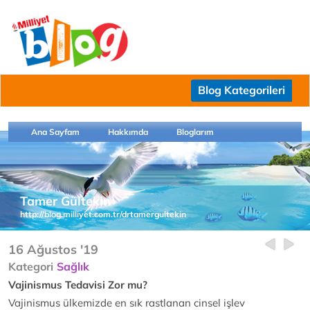
Blog Kategorileri
Ana Sayfam
Hakkımda
Bloglarım
Tamer Gültekin
http://blog.milliyet.com.tr/drtamergultekin
16 Ağustos '19
Kategori
Sağlık
Vajinismus Tedavisi Zor mu?
Vajinismus ülkemizde en sık rastlanan cinsel işlev