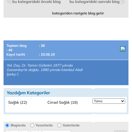
bu kategorideki önceki blog
bu kategorideki sonraki blog
kategoriden rastgele blog getir
Toplam blog
: 38
: 46
Kayıt tarihi
: 10.06.19
Yrd. Doç. Dr. Tamer Gültekin 1977 yılında
Gaziantep'te doğdu. 1990 yılında İstanbul Abdi
İpekçi İ..
Yazdığım Kategoriler
Sağlık (22)
Cinsel Sağlık (16)
Bloglarda
Yazarlarda
Galerilerde