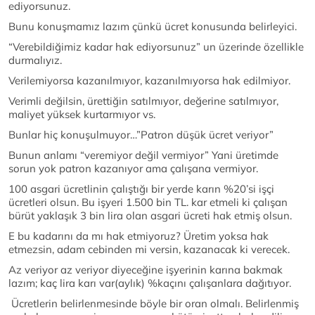
ediyorsunuz.
Bunu konuşmamız lazım çünkü ücret konusunda belirleyici.
“Verebildiğimiz kadar hak ediyorsunuz” un üzerinde özellikle
durmalıyız.
Verilemiyorsa kazanılmıyor, kazanılmıyorsa hak edilmiyor.
Verimli değilsin, ürettiğin satılmıyor, değerine satılmıyor,
maliyet yüksek kurtarmıyor vs.
Bunlar hiç konuşulmuyor…”Patron düşük ücret veriyor”
Bunun anlamı “veremiyor değil vermiyor” Yani üretimde
sorun yok patron kazanıyor ama çalışana vermiyor.
100 asgari ücretlinin çalıştığı bir yerde karın %20’si işçi
ücretleri olsun. Bu işyeri 1.500 bin TL. kar etmeli ki çalışan
bürüt yaklaşık 3 bin lira olan asgari ücreti hak etmiş olsun.
E bu kadarını da mı hak etmiyoruz? Üretim yoksa hak
etmezsin, adam cebinden mi versin, kazanacak ki verecek.
Az veriyor az veriyor diyeceğine işyerinin karına bakmak
lazım; kaç lira karı var(aylık) %kaçını çalışanlara dağıtıyor.
Ücretlerin belirlenmesinde böyle bir oran olmalı. Belirlenmiş