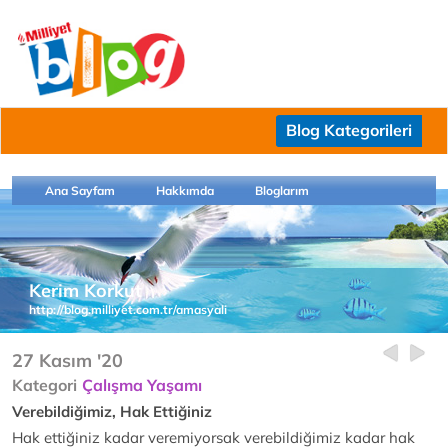
Blog Kategorileri
Ana Sayfam
Hakkımda
Bloglarım
Kerim Korkut
http://blog.milliyet.com.tr/amasyali
27 Kasım '20
Kategori
Çalışma Yaşamı
Verebildiğimiz, Hak Ettiğiniz
Hak ettiğiniz kadar veremiyorsak verebildiğimiz kadar hak