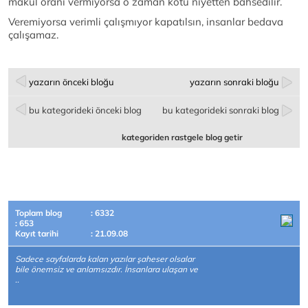
makul oranı vermiyorsa o zaman kötü niyetten bahsedilir.
Veremiyorsa verimli çalışmıyor kapatılsın, insanlar bedava
çalışamaz.
yazarın önceki bloğu
yazarın sonraki bloğu
bu kategorideki önceki blog
bu kategorideki sonraki blog
kategoriden rastgele blog getir
Toplam blog
: 6332
: 653
Kayıt tarihi
: 21.09.08
Sadece sayfalarda kalan yazılar şaheser olsalar
bile önemsiz ve anlamsızdır. İnsanlara ulaşan ve
..